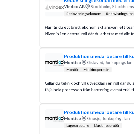
Redovisningsekonom med erfar
Vindex AB
Stockholm, Stockholms
Redovisningsekonom
Redovisningskon
Här får du ett brett ekonomiskt ansvar i ett tea
kliver in i en central roll där du arbetar med allt
Produktionsmedarbetare till k
Montico
Gislaved, Jönköpings län
Montör
Maskinoperatör
Gillar du teknik och vill utvecklas i en roll där 
följa hela processen från hantering av material ti
Produktionsmedarbetare till k
Montico
Gnosjö, Jönköpings län
Lagerarbetare
Maskinoperatör