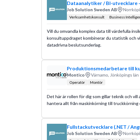
Dataanalytiker / BI-utvecklare
Job Solution Sweden AB
Norrköpi
Verksamhetskonsult
Business Intelligen
Vill du omvandla komplex data till värdefulla ins
konsultuppdraget kombinerar du statistik och v
datadrivna beslutsunderlag.
Produktionsmedarbetare till k
Montico
Värnamo, Jönköpings län
Operatör
Montör
Det här är rollen för dig som gillar teknik och vil
hantera allt från maskinkörning till truckkörning 
Fullstackutvecklare (.NET / An
Job Solution Sweden AB
Norrköpi