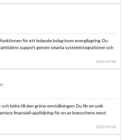
rtfunktionen för ett ledande bolag inom energilagring. Du
framtidens support genom smarta systemintegrationer och
2026-09-06
än
et och bidra till den gröna omställningen. Du får en unik
 hantera finansiell uppföljning för en av branschens mest
2026-09-06