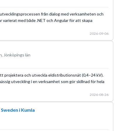
la utvecklingsprocessen från dialog med verksamheten och
tar varierat med både .NET och Angular för att skapa
2026-09-06
n, Jönköpings län
t projektera och utveckla eldistributionsnät (0,4–24 kV).
mässig utveckling i en verksamhet som gör skillnad för hela
2026-08-26
Y Sweden i Kumla