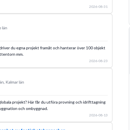
2026-08-31
 län
driver du egna projekt framåt och hanterar över 100 objekt
attentorn mm.
2026-08-23
än, Kalmar län
globala projekt? Här får du utföra provning och idrifttagning
ybyggnation och ombyggnad.
2026-08-13