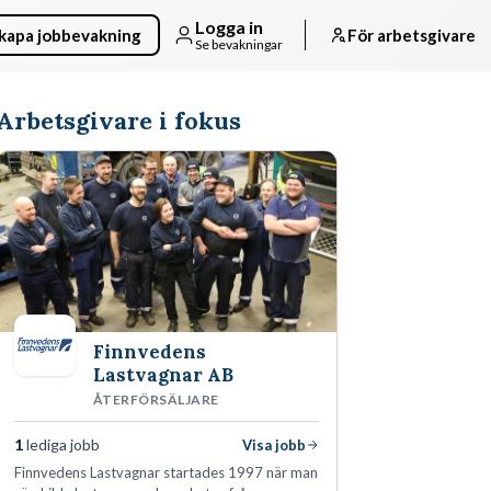
Logga in
kapa jobbevakning
För arbetsgivare
Se bevakningar
Arbetsgivare i fokus
Finnvedens
Lastvagnar AB
ÅTERFÖRSÄLJARE
1
lediga jobb
Visa jobb
Finnvedens Lastvagnar startades 1997 när man