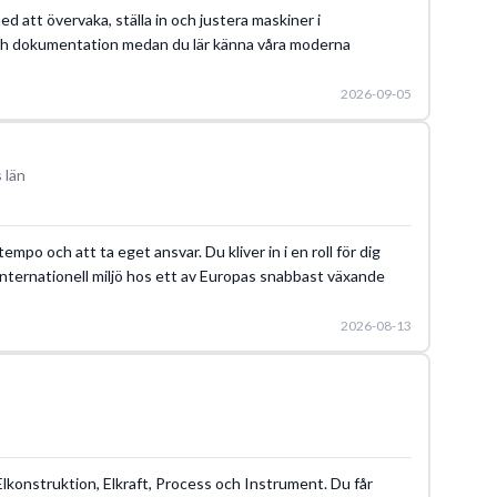
 att övervaka, ställa in och justera maskiner i
och dokumentation medan du lär känna våra moderna
2026-09-05
 län
mpo och att ta eget ansvar. Du kliver in i en roll för dig
n internationell miljö hos ett av Europas snabbast växande
2026-08-13
konstruktion, Elkraft, Process och Instrument. Du får