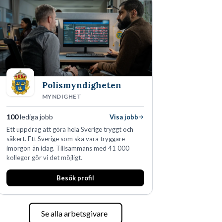
skydda, utveckla och kommersialisera
företagets viktigaste tillgångar.
Polismyndigheten
MYNDIGHET
100
lediga jobb
Visa jobb
Ett uppdrag att göra hela Sverige tryggt och
säkert. Ett Sverige som ska vara tryggare
imorgon än idag. Tillsammans med 41 000
kollegor gör vi det möjligt.
Besök profil
Se alla arbetsgivare