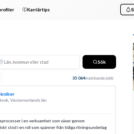
rofiler
Karriärtips
S
Sök
35 064
matchande jobb
ekniker
svik, Västernorrlands län
vetsprocesser i en verksamhet som växer genom
skt stöd i en roll som spänner från tidiga ritningsunderlag