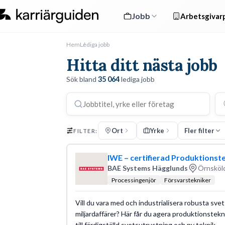
Jobb
Arbetsgivarp
Hem
Lediga jobb
Hitta ditt nästa jobb
Sök bland
35 064
lediga jobb
Ort
Yrke
Fler filter
FILTER:
IWE – certifierad Produktionst
BAE Systems Hägglunds
Örnsköld
Processingenjör
Försvarstekniker
Vill du vara med och industrialisera robusta s
miljardaffärer? Här får du agera produktionstekni
till färdigställd svetsutrustning och ny teknik.