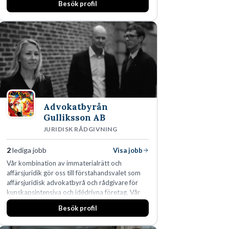
Besök profil
affärsjuridikens alla områden och vi har några
av världens ledande bolag som klienter. Med
fler än 450 jurister på fem kontor i Stockholm,
Köpenhamn, Århus, Oslo och Helsingfors kan vi
på DLA Piper erbjuda våra klienter en unik,
effektiv och gränsöverskridande nordisk
expertis. På vårt kontor i centrala Stockholm är
vi idag drygt 240 medarbetare.
Advokatbyrån
Gulliksson AB
JURIDISK RÅDGIVNING
2
lediga jobb
Visa jobb
Vår kombination av immaterialrätt och
affärsjuridik gör oss till förstahandsvalet som
affärsjuridisk advokatbyrå och rådgivare för
kunskapsintensiva och idédrivna företag. Vår
expertis inom IP-tillgångar har gett oss en
Besök profil
marknadsledande position. Våra klienter väljer
oss för den kompetens som krävs för att