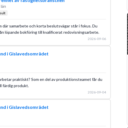
enhet av fastighetsbranschen
 län
sult
m där samarbete och korta beslutsvägar står i fokus. Du
 från löpande bokföring till kvalificerat redovisningsarbete.
2026-09-06
und i Gislavedsområdet
du arbetar praktiskt? Som en del av produktionsteamet får du
ll färdig produkt.
2026-09-04
und i Gislavedsområdet