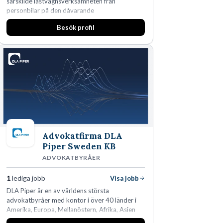
särskilde lastvagnsverksamheten från
personbilar på den dåvarande
huvudanläggningen i Värnamo. Sedan dess har
Besök profil
man expanderat kraftigt genom ett antal
förvärv i närliggande distrikt.Idag är bolaget
den största privata återförsäljaren av Volvo
Lastvagnar och finns representerade på 20
orter i södra Sverige.
Advokatfirma DLA
Piper Sweden KB
ADVOKATBYRÅER
1
lediga jobb
Visa jobb
DLA Piper är en av världens största
advokatbyråer med kontor i över 40 länder i
Amerika, Europa, Mellanöstern, Afrika, Asien
och Oceanien. Vi är specialister inom