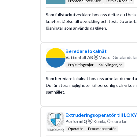
Frontendutvecklare
Teknisk Konsult
Som fullstackutvecklare hos oss deltar du i he
kravförståelse till utveckling och test. Du arbe
lösningar som används dagligen.
Beredare lokalnät
Vattenfall AB
Västra Götalands lä
Projektingenjör
Kalkylingenjör
Som beredare lokalnät hos oss arbetar du med at
Du får stora möjligheter till personlig och yrkes
samhället.
Extruderingsoperatör till LOX
PerformIQ
Kumla, Örebro län
Operatör
Processoperatör