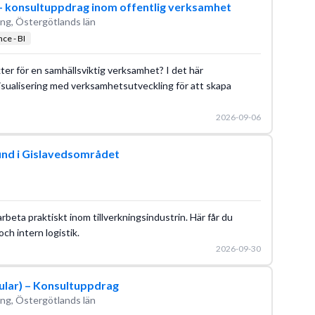
 – konsultuppdrag inom offentlig verksamhet
ng, Östergötlands län
ce - BI
ikter för en samhällsviktig verksamhet? I det här
isualisering med verksamhetsutveckling för att skapa
2026-09-06
und i Gislavedsområdet
l arbeta praktiskt inom tillverkningsindustrin. Här får du
och intern logistik.
2026-09-30
gular) – Konsultuppdrag
ng, Östergötlands län