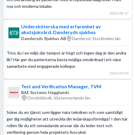
nya och moderna lokaler.
2026-08-17
Undersköterska med erfarenhet av
akutsjukvård, Danderyds sjukhus
Danderyds Sjukhus AB
Danderyd, Stockholms län
Trivs du i en miljö där tempot är högt och ingen dag är den andra
lik? Här ger du patienterna bästa möjliga omvårdnad i ett nära
samarbete med engagerade kollegor.
2026-09-01
Test and Verification Manager, TVM
BAE Systems Hägglunds
Örnsköldsvik, Västernorrlands län
Söker du en tjänst som ligger nära tekniken och som samtidigt
ger dig möjligheter att utveckla din ledarskapsförmåga? I den här
rollen får du ett omväxlande ansvar där du leder test och
verifiering genom hela projektets livscykel.