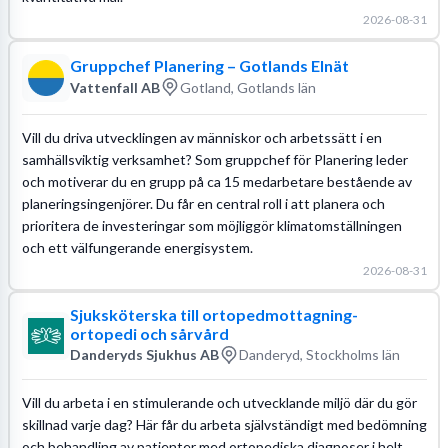
2026-08-31
Gruppchef Planering – Gotlands Elnät
Vattenfall AB
Gotland, Gotlands län
Vill du driva utvecklingen av människor och arbetssätt i en
samhällsviktig verksamhet? Som gruppchef för Planering leder
och motiverar du en grupp på ca 15 medarbetare bestående av
planeringsingenjörer. Du får en central roll i att planera och
prioritera de investeringar som möjliggör klimatomställningen
och ett välfungerande energisystem.
2026-08-31
Sjuksköterska till ortopedmottagning-
ortopedi och sårvård
Danderyds Sjukhus AB
Danderyd, Stockholms län
Vill du arbeta i en stimulerande och utvecklande miljö där du gör
skillnad varje dag? Här får du arbeta självständigt med bedömning
och behandling av patienter med ortopediska diagnoser i helt