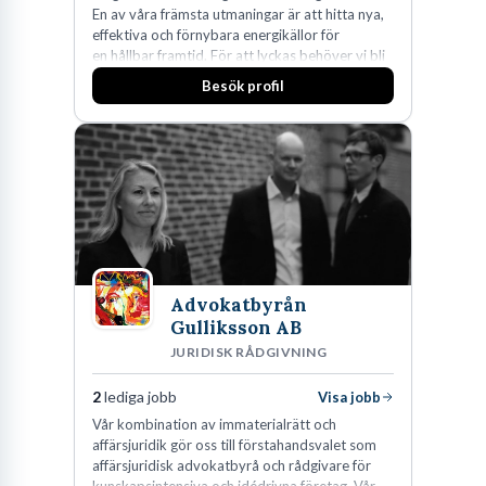
En av våra främsta utmaningar är att hitta nya,
effektiva och förnybara energikällor för
en hållbar framtid. För att lyckas behöver vi bli
fler medarbetare som vill göra skillnad.
Besök profil
Advokatbyrån
Gulliksson AB
JURIDISK RÅDGIVNING
2
lediga jobb
Visa jobb
Vår kombination av immaterialrätt och
affärsjuridik gör oss till förstahandsvalet som
affärsjuridisk advokatbyrå och rådgivare för
kunskapsintensiva och idédrivna företag. Vår