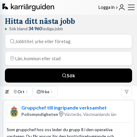
Logga in
Hitta ditt nästa jobb
Sök bland
34 960
lediga jobb
Sök
Ort
Yrke
Gruppchef till ingripande verksamhet
Polismyndigheten
Västerås, Västmanlands län
Som gruppchef hos oss leder du grupp 8 i den operativa
vardagen. Du får ansvar för den brottsförebyggande och