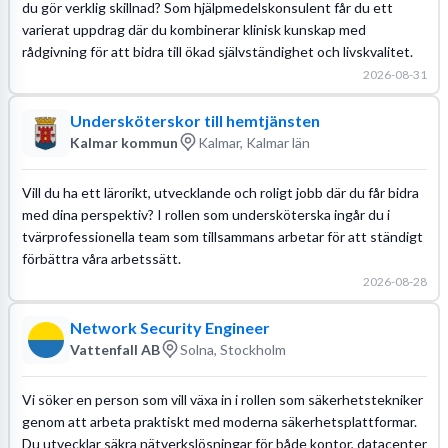
du gör verklig skillnad? Som hjälpmedelskonsulent får du ett
varierat uppdrag där du kombinerar klinisk kunskap med
rådgivning för att bidra till ökad självständighet och livskvalitet.
2026-08-31
Undersköterskor till hemtjänsten
Kalmar kommun
Kalmar, Kalmar län
Vill du ha ett lärorikt, utvecklande och roligt jobb där du får bidra
med dina perspektiv? I rollen som undersköterska ingår du i
tvärprofessionella team som tillsammans arbetar för att ständigt
förbättra våra arbetssätt.
2026-08-28
Network Security Engineer
Vattenfall AB
Solna, Stockholm
Vi söker en person som vill växa in i rollen som säkerhetstekniker
genom att arbeta praktiskt med moderna säkerhetsplattformar.
Du utvecklar säkra nätverkslösningar för både kontor, datacenter