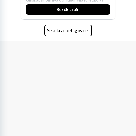
expertis inom IP-tillgångar har gett oss en
Besök profil
marknadsledande position. Våra klienter väljer
oss för den kompetens som krävs för att
skydda, utveckla och kommersialisera
företagets viktigaste tillgångar.
Se alla arbetsgivare