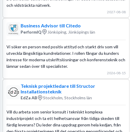
och vidsträckta nätverk.
2027-08-08
Business Advisor till Citedo
PerformIQ
Jönköping, Jönköpings län
Vi söker en person med positiv attityd och starkt driv som vill
utveckla långsiktiga kundrelationer. I rollen fångar du kunders
intresse för moderna utskriftslösningar och konferensteknik och
lämnar sedan över till specialister.
2026-08-15
Teknisk projektledare till Structor
Installationsteknik
EdZa AB
Stockholm, Stockholms län
Vill du arbeta som senior konsult i tekniskt komplexa
industriprojekt och ta ett helhetsansvar från tidiga skeden till
färdig leverans? Du leder dina uppdrag genom hela kedjan, från
den första projekteringen till det operativa genomförandet och