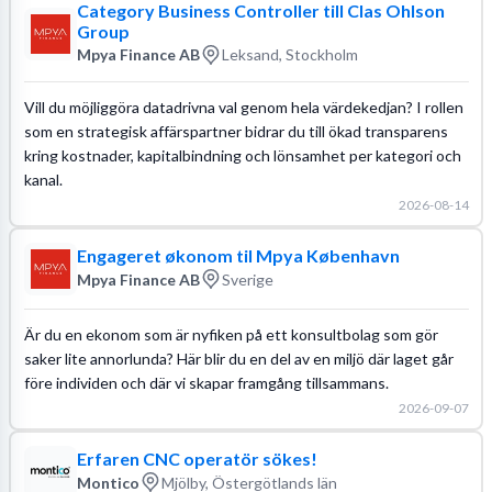
Category Business Controller till Clas Ohlson
Group
Mpya Finance AB
Leksand, Stockholm
Vill du möjliggöra datadrivna val genom hela värdekedjan? I rollen
som en strategisk affärspartner bidrar du till ökad transparens
kring kostnader, kapitalbindning och lönsamhet per kategori och
kanal.
2026-08-14
Engageret økonom til Mpya København
Mpya Finance AB
Sverige
Är du en ekonom som är nyfiken på ett konsultbolag som gör
saker lite annorlunda? Här blir du en del av en miljö där laget går
före individen och där vi skapar framgång tillsammans.
2026-09-07
Erfaren CNC operatör sökes!
Montico
Mjölby, Östergötlands län