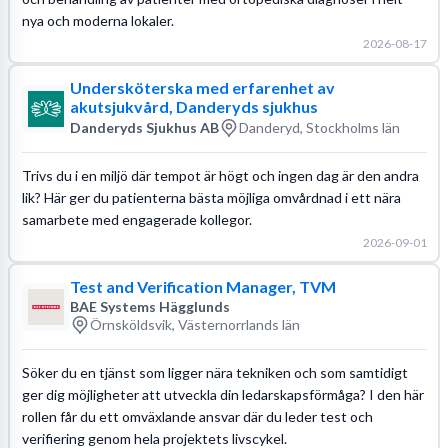
nya och moderna lokaler.
2026-08-17
Undersköterska med erfarenhet av
akutsjukvård, Danderyds sjukhus
Danderyds Sjukhus AB
Danderyd, Stockholms län
Trivs du i en miljö där tempot är högt och ingen dag är den andra
lik? Här ger du patienterna bästa möjliga omvårdnad i ett nära
samarbete med engagerade kollegor.
2026-09-01
Test and Verification Manager, TVM
BAE Systems Hägglunds
Örnsköldsvik, Västernorrlands län
Söker du en tjänst som ligger nära tekniken och som samtidigt
ger dig möjligheter att utveckla din ledarskapsförmåga? I den här
rollen får du ett omväxlande ansvar där du leder test och
verifiering genom hela projektets livscykel.