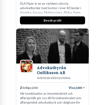
DLA Piper är en av världens största
advokatbyråer med kontor i över 40 länder i
Amerika, Europa, Mellanöstern, Afrika, Asien
och Oceanien. Vi är specialister inom
Besök profil
affärsjuridikens alla områden och vi har några
av världens ledande bolag som klienter. Med
fler än 450 jurister på fem kontor i Stockholm,
Köpenhamn, Århus, Oslo och Helsingfors kan vi
på DLA Piper erbjuda våra klienter en unik,
effektiv och gränsöverskridande nordisk
expertis. På vårt kontor i centrala Stockholm är
vi idag drygt 240 medarbetare.
Advokatbyrån
Gulliksson AB
JURIDISK RÅDGIVNING
2
lediga jobb
Visa jobb
Vår kombination av immaterialrätt och
affärsjuridik gör oss till förstahandsvalet som
affärsjuridisk advokatbyrå och rådgivare för