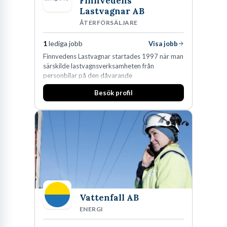
Finnvedens
Lastvagnar AB
ÅTERFÖRSÄLJARE
1
lediga jobb
Visa jobb
Finnvedens Lastvagnar startades 1997 när man
särskilde lastvagnsverksamheten från
personbilar på den dåvarande
huvudanläggningen i Värnamo. Sedan dess har
Besök profil
man expanderat kraftigt genom ett antal
förvärv i närliggande distrikt.Idag är bolaget
den största privata återförsäljaren av Volvo
Lastvagnar och finns representerade på 20
orter i södra Sverige.
Vattenfall AB
ENERGI