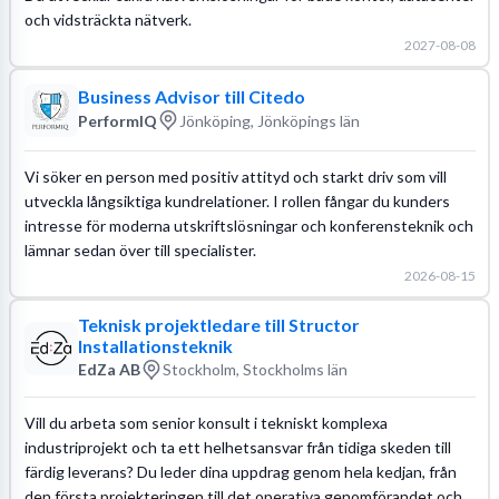
och vidsträckta nätverk.
2027-08-08
Business Advisor till Citedo
PerformIQ
Jönköping, Jönköpings län
Vi söker en person med positiv attityd och starkt driv som vill
utveckla långsiktiga kundrelationer. I rollen fångar du kunders
intresse för moderna utskriftslösningar och konferensteknik och
lämnar sedan över till specialister.
2026-08-15
Teknisk projektledare till Structor
Installationsteknik
EdZa AB
Stockholm, Stockholms län
Vill du arbeta som senior konsult i tekniskt komplexa
industriprojekt och ta ett helhetsansvar från tidiga skeden till
färdig leverans? Du leder dina uppdrag genom hela kedjan, från
den första projekteringen till det operativa genomförandet och