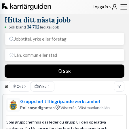
Logga in
Hitta ditt nästa jobb
Sök bland
34 702
lediga jobb
Sök
Ort
Yrke
Gruppchef till ingripande verksamhet
Polismyndigheten
Västerås, Västmanlands län
Som gruppchef hos oss leder du grupp 8 i den operativa
vardagen. Du får ansvar för den brottsförebyggande och