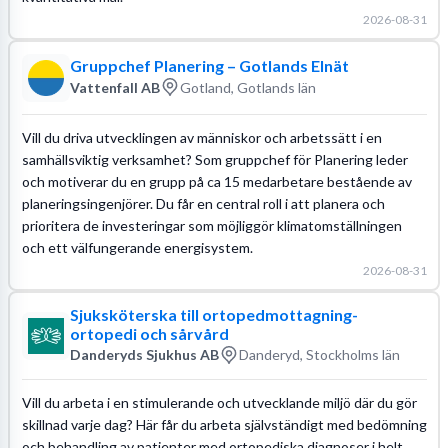
2026-08-31
Gruppchef Planering – Gotlands Elnät
Vattenfall AB
Gotland, Gotlands län
Vill du driva utvecklingen av människor och arbetssätt i en
samhällsviktig verksamhet? Som gruppchef för Planering leder
och motiverar du en grupp på ca 15 medarbetare bestående av
planeringsingenjörer. Du får en central roll i att planera och
prioritera de investeringar som möjliggör klimatomställningen
och ett välfungerande energisystem.
2026-08-31
Sjuksköterska till ortopedmottagning-
ortopedi och sårvård
Danderyds Sjukhus AB
Danderyd, Stockholms län
Vill du arbeta i en stimulerande och utvecklande miljö där du gör
skillnad varje dag? Här får du arbeta självständigt med bedömning
och behandling av patienter med ortopediska diagnoser i helt