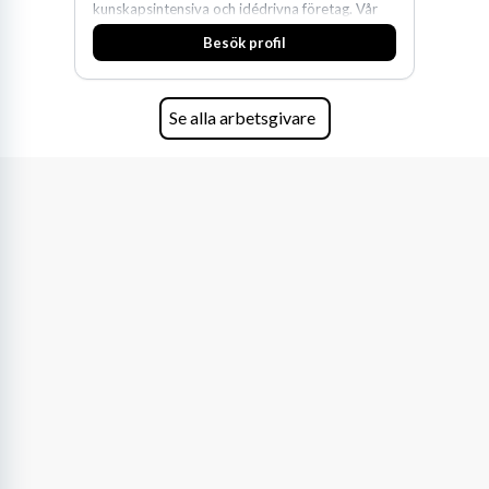
kunskapsintensiva och idédrivna företag. Vår
expertis inom IP-tillgångar har gett oss en
Besök profil
marknadsledande position. Våra klienter väljer
oss för den kompetens som krävs för att
skydda, utveckla och kommersialisera
företagets viktigaste tillgångar.
Se alla arbetsgivare