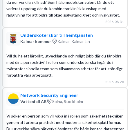
du gör verklig skillnad? Som hjälpmedelskonsulent får du ett
varierat uppdrag där du kombinerar klinisk kunskap med
rådgivning för att bidra till ökad självständighet och livskvalitet.
2026-08-31
Undersköterskor till hemtjänsten
Kalmar kommun
Kalmar, Kalmar län
Vill du ha ett lärorikt, utvecklande och roligt jobb där du får bidra
med dina perspektiv? I rollen som undersköterska ingår du i
tvärprofessionella team som tillsammans arbetar för att ständigt
förbättra våra arbetssätt.
2026-08-28
Network Security Engineer
Vattenfall AB
Solna, Stockholm
Vi söker en person som vill växa in i rollen som säkerhetstekniker
genom att arbeta praktiskt med moderna säkerhetsplattformar.
Du utvecklar säkra nätverkslösningar för både kontor, datacenter