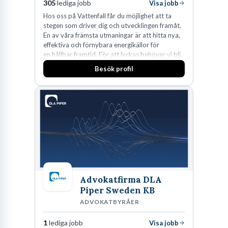
305
lediga jobb
Visa jobb
Hos oss på Vattenfall får du möjlighet att ta
stegen som driver dig och utvecklingen framåt.
En av våra främsta utmaningar är att hitta nya,
effektiva och förnybara energikällor för
en hållbar framtid. För att lyckas behöver vi bli
fler medarbetare som vill göra skillnad.
Besök profil
Advokatfirma DLA
Piper Sweden KB
ADVOKATBYRÅER
1
lediga jobb
Visa jobb