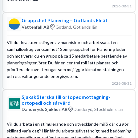
2026-08-31
Gruppchef Planering – Gotlands Elnät
Vattenfall AB
Gotland, Gotlands län
Vill du driva utvecklingen av människor och arbetssätt i en
samhällsviktig verksamhet? Som gruppchef för Planering leder
och motiverar du en grupp på ca 15 medarbetare bestående av
planeringsingenjörer. Du får en central roll i att planera och
prioritera de investeringar som möjliggör klimatomställningen
och ett välfungerande energisystem.
2026-08-31
Sjuksköterska till ortopedmottagning-
ortopedi och sårvård
Danderyds Sjukhus AB
Danderyd, Stockholms län
Vill du arbeta i en stimulerande och utvecklande miljö där du gör
skillnad varje dag? Här får du arbeta självständigt med bedömning
och behandling av patienter med ortopediska diagnoser i helt