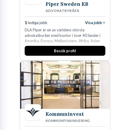
Piper Sweden KB
ADVOKATBYRÅER
1
lediga jobb
Visa jobb
DLA Piper är en av världens största
advokatbyråer med kontor i över 40 länder i
Amerika, Europa, Mellanöstern, Afrika, Asien
och Oceanien. Vi är specialister inom
Besök profil
affärsjuridikens alla områden och vi har några
av världens ledande bolag som klienter. Med
fler än 450 jurister på fem kontor i Stockholm,
Köpenhamn, Århus, Oslo och Helsingfors kan vi
på DLA Piper erbjuda våra klienter en unik,
effektiv och gränsöverskridande nordisk
expertis. På vårt kontor i centrala Stockholm är
vi idag drygt 240 medarbetare.
Kommuninvest
KOMMUNFINANSIERING