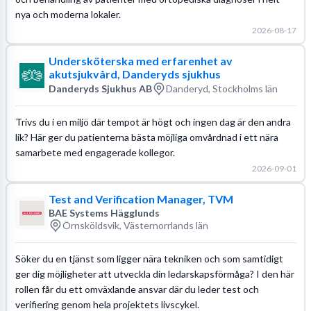
nya och moderna lokaler.
2026-08-17
Undersköterska med erfarenhet av
akutsjukvård, Danderyds sjukhus
Danderyds Sjukhus AB
Danderyd, Stockholms län
Trivs du i en miljö där tempot är högt och ingen dag är den andra
lik? Här ger du patienterna bästa möjliga omvårdnad i ett nära
samarbete med engagerade kollegor.
2026-09-01
Test and Verification Manager, TVM
BAE Systems Hägglunds
Örnsköldsvik, Västernorrlands län
Söker du en tjänst som ligger nära tekniken och som samtidigt
ger dig möjligheter att utveckla din ledarskapsförmåga? I den här
rollen får du ett omväxlande ansvar där du leder test och
verifiering genom hela projektets livscykel.