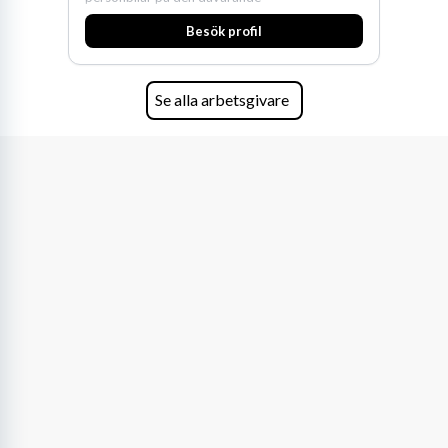
huvudanläggningen i Värnamo. Sedan dess har
Besök profil
man expanderat kraftigt genom ett antal
förvärv i närliggande distrikt.Idag är bolaget
den största privata återförsäljaren av Volvo
Lastvagnar och finns representerade på 20
Se alla arbetsgivare
orter i södra Sverige.