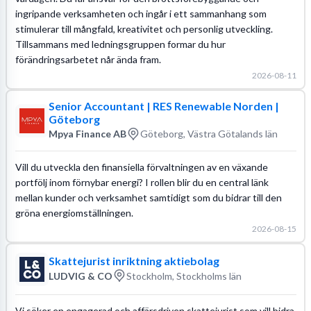
ingripande verksamheten och ingår i ett sammanhang som
stimulerar till mångfald, kreativitet och personlig utveckling.
Tillsammans med ledningsgruppen formar du hur
förändringsarbetet når ända fram.
2026-08-11
Senior Accountant | RES Renewable Norden |
Göteborg
Mpya Finance AB
Göteborg, Västra Götalands län
Vill du utveckla den finansiella förvaltningen av en växande
portfölj inom förnybar energi? I rollen blir du en central länk
mellan kunder och verksamhet samtidigt som du bidrar till den
gröna energiomställningen.
2026-08-15
Skattejurist inriktning aktiebolag
LUDVIG & CO
Stockholm, Stockholms län
Vi söker en engagerad och affärsdriven skattejurist som vill bidra