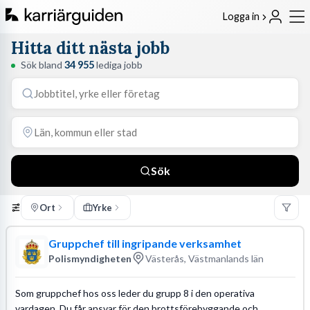
Logga in
Hitta ditt nästa jobb
Sök bland
34 955
lediga jobb
Sök
Ort
Yrke
Gruppchef till ingripande verksamhet
Polismyndigheten
Västerås, Västmanlands län
Som gruppchef hos oss leder du grupp 8 i den operativa
vardagen. Du får ansvar för den brottsförebyggande och