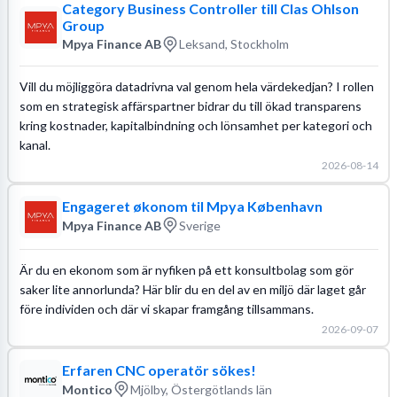
Category Business Controller till Clas Ohlson
Group
Mpya Finance AB
Leksand, Stockholm
Vill du möjliggöra datadrivna val genom hela värdekedjan? I rollen
som en strategisk affärspartner bidrar du till ökad transparens
kring kostnader, kapitalbindning och lönsamhet per kategori och
kanal.
2026-08-14
Engageret økonom til Mpya København
Mpya Finance AB
Sverige
Är du en ekonom som är nyfiken på ett konsultbolag som gör
saker lite annorlunda? Här blir du en del av en miljö där laget går
före individen och där vi skapar framgång tillsammans.
2026-09-07
Erfaren CNC operatör sökes!
Montico
Mjölby, Östergötlands län