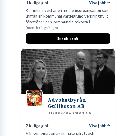
1
lediga jobb
Visa jobb
Kommuninvest är en medlemsorganisation som
utifrån en kommunal värdegrund verkningsfullt
företräder den kommunala sektorn i
finansieringsfrågor.
Besök profil
Advokatbyrån
Gulliksson AB
JURIDISK RÅDGIVNING
2
lediga jobb
Visa jobb
Vår kombination av immaterialrätt och