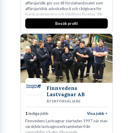
affärsjuridik gör oss till förstahandsvalet som
affärsjuridisk advokatbyrå och rådgivare för
kunskapsintensiva och idédrivna företag. Vår
expertis inom IP-tillgångar har gett oss en
Besök profil
marknadsledande position. Våra klienter väljer
oss för den kompetens som krävs för att
skydda, utveckla och kommersialisera
företagets viktigaste tillgångar.
Finnvedens
Lastvagnar AB
ÅTERFÖRSÄLJARE
1
lediga jobb
Visa jobb
Finnvedens Lastvagnar startades 1997 när man
särskilde lastvagnsverksamheten från
personbilar på den dåvarande