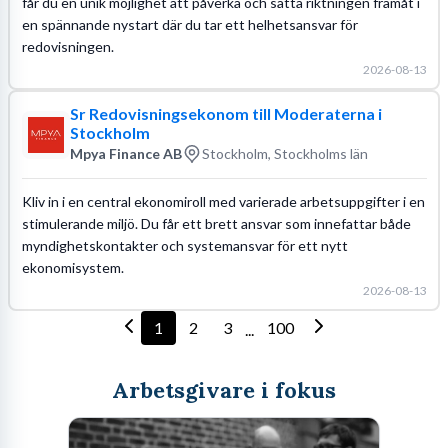
får du en unik möjlighet att påverka och sätta riktningen framåt i
en spännande nystart där du tar ett helhetsansvar för
redovisningen.
2026-08-13
Sr Redovisningsekonom till Moderaterna i
Stockholm
Mpya Finance AB
Stockholm, Stockholms län
Kliv in i en central ekonomiroll med varierade arbetsuppgifter i en
stimulerande miljö. Du får ett brett ansvar som innefattar både
myndighetskontakter och systemansvar för ett nytt
ekonomisystem.
2026-08-13
1
2
3
100
...
Arbetsgivare i fokus