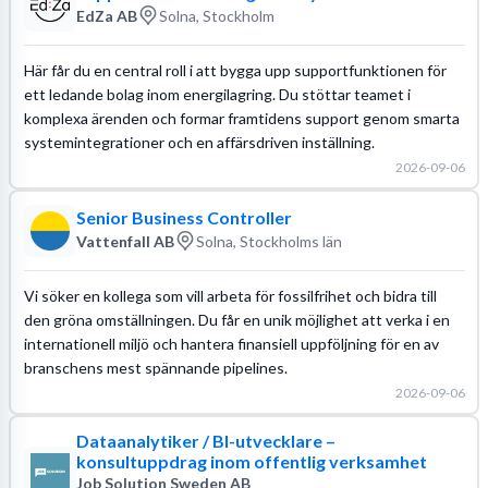
EdZa AB
Solna, Stockholm
Här får du en central roll i att bygga upp supportfunktionen för
ett ledande bolag inom energilagring. Du stöttar teamet i
komplexa ärenden och formar framtidens support genom smarta
systemintegrationer och en affärsdriven inställning.
2026-09-06
Senior Business Controller
Vattenfall AB
Solna, Stockholms län
Vi söker en kollega som vill arbeta för fossilfrihet och bidra till
den gröna omställningen. Du får en unik möjlighet att verka i en
internationell miljö och hantera finansiell uppföljning för en av
branschens mest spännande pipelines.
2026-09-06
Dataanalytiker / BI-utvecklare –
konsultuppdrag inom offentlig verksamhet
Job Solution Sweden AB