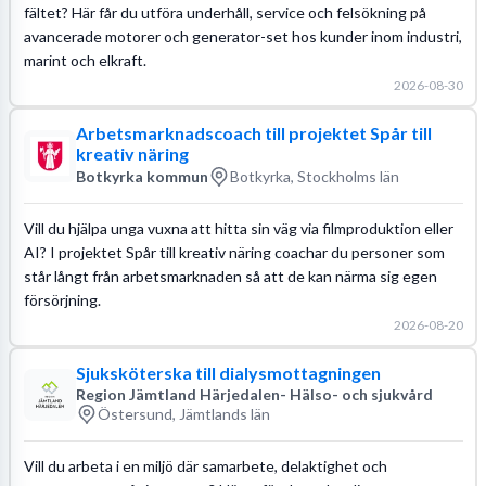
fältet? Här får du utföra underhåll, service och felsökning på
avancerade motorer och generator-set hos kunder inom industri,
marint och elkraft.
2026-08-30
Arbetsmarknadscoach till projektet Spår till
kreativ näring
Botkyrka kommun
Botkyrka, Stockholms län
Vill du hjälpa unga vuxna att hitta sin väg via filmproduktion eller
AI? I projektet Spår till kreativ näring coachar du personer som
står långt från arbetsmarknaden så att de kan närma sig egen
försörjning.
2026-08-20
Sjuksköterska till dialysmottagningen
Region Jämtland Härjedalen- Hälso- och sjukvård
Östersund, Jämtlands län
Vill du arbeta i en miljö där samarbete, delaktighet och