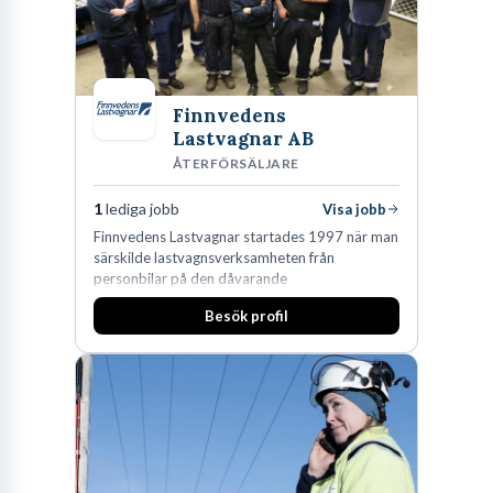
Finnvedens
Lastvagnar AB
ÅTERFÖRSÄLJARE
1
lediga jobb
Visa jobb
Finnvedens Lastvagnar startades 1997 när man
särskilde lastvagnsverksamheten från
personbilar på den dåvarande
huvudanläggningen i Värnamo. Sedan dess har
Besök profil
man expanderat kraftigt genom ett antal
förvärv i närliggande distrikt.Idag är bolaget
den största privata återförsäljaren av Volvo
Lastvagnar och finns representerade på 20
orter i södra Sverige.