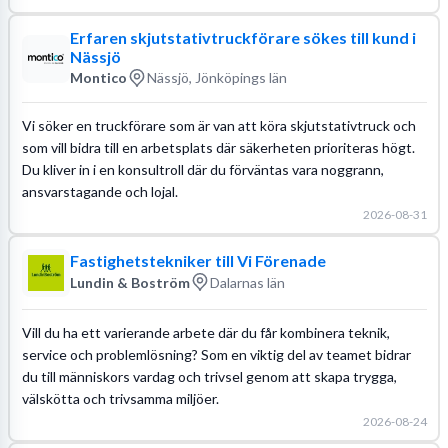
Erfaren skjutstativtruckförare sökes till kund i
Nässjö
Montico
Nässjö, Jönköpings län
Vi söker en truckförare som är van att köra skjutstativtruck och
som vill bidra till en arbetsplats där säkerheten prioriteras högt.
Du kliver in i en konsultroll där du förväntas vara noggrann,
ansvarstagande och lojal.
2026-08-31
Fastighetstekniker till Vi Förenade
Lundin & Boström
Dalarnas län
Vill du ha ett varierande arbete där du får kombinera teknik,
service och problemlösning? Som en viktig del av teamet bidrar
du till människors vardag och trivsel genom att skapa trygga,
välskötta och trivsamma miljöer.
2026-08-24