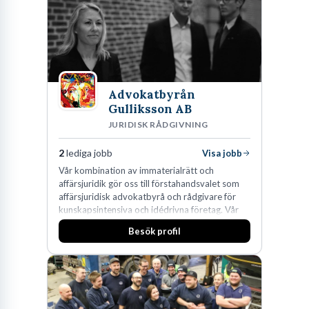
Advokatbyrån
Gulliksson AB
JURIDISK RÅDGIVNING
2
lediga jobb
Visa jobb
Vår kombination av immaterialrätt och
affärsjuridik gör oss till förstahandsvalet som
affärsjuridisk advokatbyrå och rådgivare för
kunskapsintensiva och idédrivna företag. Vår
expertis inom IP-tillgångar har gett oss en
Besök profil
marknadsledande position. Våra klienter väljer
oss för den kompetens som krävs för att
skydda, utveckla och kommersialisera
företagets viktigaste tillgångar.