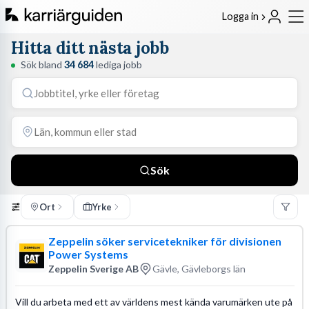
Logga in
Hitta ditt nästa jobb
Sök bland
34 684
lediga jobb
Sök
Ort
Yrke
Zeppelin söker servicetekniker för divisionen
Power Systems
Zeppelin Sverige AB
Gävle, Gävleborgs län
Vill du arbeta med ett av världens mest kända varumärken ute på