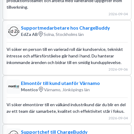
produktionsteamet och arbeta med varierande uppgifter inom
tillverkning.
2026-09-04
Supportmedarbetare hos ChargeBuddy
EdZa AB
Solna, Stockholms län
Vi söker en person till en varierad roll där kundservice, tekniskt
intresse och affärsförståelse går hand i hand. Du hanterar
inkommande ärenden och bidrar till en smidig kundupplevelse.
2026-09-06
Elmontör till kund utanför Värnamo
Montico
Värnamo, Jönköpings län
Vi söker elmontörer till en välkänd industrikund där du blir en del
av ett team där samarbete, kvalitet och effektivitet står i fokus.
2026-09-04
Supportchef till ChargeBuddy