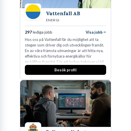
Vattenfall AB
ENERGI
297
lediga jobb
Visa jobb
Hos oss på Vattenfall får du möjlighet att ta
stegen som driver dig och utvecklingen framåt.
En av våra främsta utmaningar är att hitta nya,
effektiva och förnybara energikällor för
en hållbar framtid. För att lyckas behöver vi bli
fler medarbetare som vill göra skillnad.
Besök profil