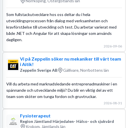
Norrköping, Östergötlands län
Som fullstackutvecklare hos oss deltar du i hela
utvecklingsprocessen från dialog med verksamheten och
kravförståelse till utveckling och test. Du arbetar varierat med
både .NET och Angular för att skapa lösningar som används
dagligen.
2026-09-06
Vi på Zeppelin söker nu mekaniker till vårt team
i Aitik!
Zeppelin Sverige AB
Gällivare, Norrbottens län
Vill du arbeta med marknadsledande entreprenadmaskiner i en
spännande och utvecklande miljö? Du blir en viktig del av ett
team som sköter om tunga fordon och gruvtruckar.
2026-08-31
Fysioterapeut
Region Jämtland Härjedalen- Hälso- och sjukvård
Krokom, Jämtlands län