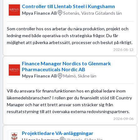
Controller till Llentab Steel i Kungshamn
Mpya Finance AB
Sotenäs, Västra Götalands län
Som controller hos oss arbetar du nära produktion, projekt och
ledning med både operativa och strategiska frågor. Du får
möjlighet att påverka arbetssätt, processer och beslut på riktigt.
2026-08-13
Finance Manager Nordics to Glenmark
Pharmaceuticals Nordic AB
Mpya Finance AB
Malmö, Skåne län
Vill du ansvara för finansfunktionen hos en global ledare inom
läkemedelsbranschen? I rollen ger du finansiellt stöd till Country
Manager och har ett brett ansvar som sträcker sig från
resultatstyrning till att övervaka externa redovisningspartners.
2026-09-06
Projektledare VA-anläggningar
Höganäs kommun
Höganäs, Skåne län