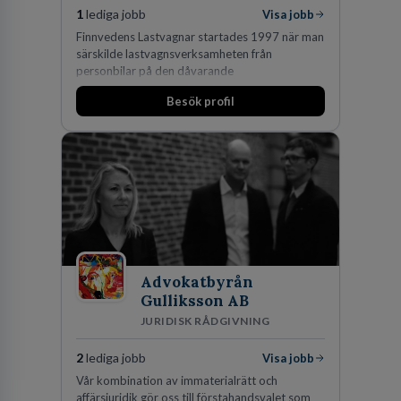
1
lediga jobb
Visa jobb
Finnvedens Lastvagnar startades 1997 när man
särskilde lastvagnsverksamheten från
personbilar på den dåvarande
huvudanläggningen i Värnamo. Sedan dess har
Besök profil
man expanderat kraftigt genom ett antal
förvärv i närliggande distrikt.Idag är bolaget
den största privata återförsäljaren av Volvo
Lastvagnar och finns representerade på 20
orter i södra Sverige.
Advokatbyrån
Gulliksson AB
JURIDISK RÅDGIVNING
2
lediga jobb
Visa jobb
Vår kombination av immaterialrätt och
affärsjuridik gör oss till förstahandsvalet som