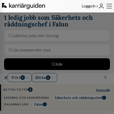
Logga in
1 ledig jobb som Säkerhets och
räddningschef i Falun
Sök
Ort
Yrke
1
1
AKTIVA FILTER
2
Rensa alla
Säkerhets och räddningschef
LEDNING OCH SAMORDNING
Falun
DALARNAS LÄN