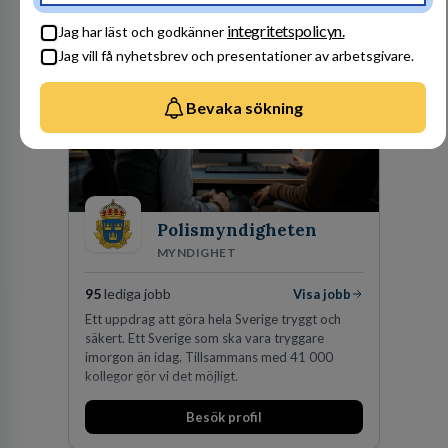
fler medarbetare som vill göra skillnad.
Besök profil
integritetspolicyn.
Jag har läst och godkänner
Jag vill få nyhetsbrev och presentationer av arbetsgivare.
Bevaka sökning
Polismyndigheten
MYNDIGHET
95
lediga jobb
Visa jobb
Ett uppdrag att göra hela Sverige tryggt och
säkert. Ett Sverige som ska vara tryggare
imorgon än idag. Tillsammans med 41 000
kollegor gör vi det möjligt.
Besök profil