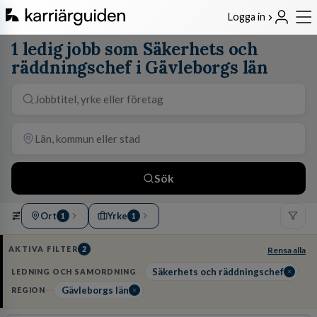
Logga in
1 ledig jobb som Säkerhets och
räddningschef i Gävleborgs län
Sök
Ort
Yrke
1
1
AKTIVA FILTER
2
Rensa alla
Säkerhets och räddningschef
LEDNING OCH SAMORDNING
Gävleborgs län
REGION