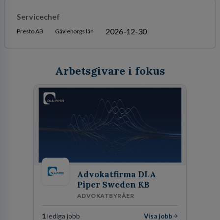
Servicechef
2026-12-30
Presto AB
Gävleborgs län
Arbetsgivare i fokus
Advokatfirma DLA
Piper Sweden KB
ADVOKATBYRÅER
1
lediga jobb
Visa jobb