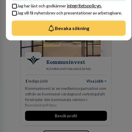
integritetspolicyn.
Jag har läst och godkänner
Jag vill få nyhetsbrev och presentationer av arbetsgivare.
Bevaka sökning
Kommuninvest
KOMMUNFINANSIERING
1
lediga jobb
Visa jobb
Kommuninvest är en medlemsorganisation som
utifrån en kommunal värdegrund verkningsfullt
företräder den kommunala sektorn i
finansieringsfrågor.
Besök profil