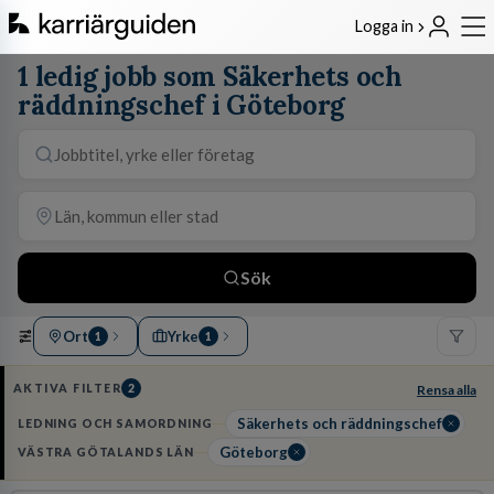
Logga in
1 ledig jobb som Säkerhets och
räddningschef i Göteborg
Sök
Ort
Yrke
1
1
AKTIVA FILTER
2
Rensa alla
Säkerhets och räddningschef
LEDNING OCH SAMORDNING
Göteborg
VÄSTRA GÖTALANDS LÄN