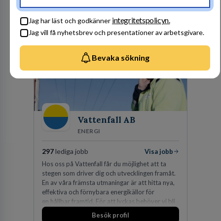
kunskapsintensiva och idédrivna företag. Vår
expertis inom IP-tillgångar har gett oss en
Besök profil
integritetspolicyn.
Jag har läst och godkänner
marknadsledande position. Våra klienter väljer
oss för den kompetens som krävs för att
Jag vill få nyhetsbrev och presentationer av arbetsgivare.
skydda, utveckla och kommersialisera
företagets viktigaste tillgångar.
Bevaka sökning
Vattenfall AB
ENERGI
297
lediga jobb
Visa jobb
Hos oss på Vattenfall får du möjlighet att ta
stegen som driver dig och utvecklingen framåt.
En av våra främsta utmaningar är att hitta nya,
effektiva och förnybara energikällor för
en hållbar framtid. För att lyckas behöver vi bli
fler medarbetare som vill göra skillnad.
Besök profil