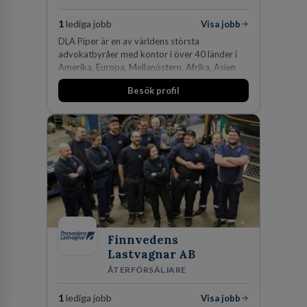
1
lediga jobb
Visa jobb
DLA Piper är en av världens största
advokatbyråer med kontor i över 40 länder i
Amerika, Europa, Mellanöstern, Afrika, Asien
och Oceanien. Vi är specialister inom
Besök profil
affärsjuridikens alla områden och vi har några
av världens ledande bolag som klienter. Med
fler än 450 jurister på fem kontor i Stockholm,
Köpenhamn, Århus, Oslo och Helsingfors kan vi
på DLA Piper erbjuda våra klienter en unik,
effektiv och gränsöverskridande nordisk
expertis. På vårt kontor i centrala Stockholm är
vi idag drygt 240 medarbetare.
Finnvedens
Lastvagnar AB
ÅTERFÖRSÄLJARE
1
lediga jobb
Visa jobb