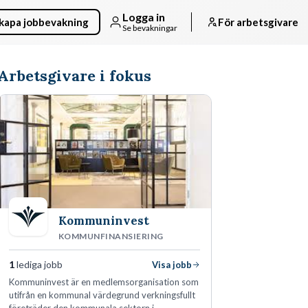
Logga in
kapa jobbevakning
För arbetsgivare
Se bevakningar
Arbetsgivare i fokus
Kommuninvest
KOMMUNFINANSIERING
1
lediga jobb
Visa jobb
Kommuninvest är en medlemsorganisation som
utifrån en kommunal värdegrund verkningsfullt