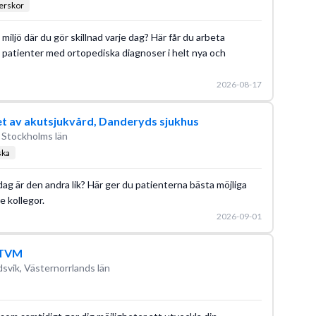
terskor
miljö där du gör skillnad varje dag? Här får du arbeta
patienter med ortopediska diagnoser i helt nya och
2026-08-17
 av akutsjukvård, Danderyds sjukhus
 Stockholms län
ska
dag är den andra lik? Här ger du patienterna bästa möjliga
 kollegor.
2026-09-01
, TVM
svik, Västernorrlands län