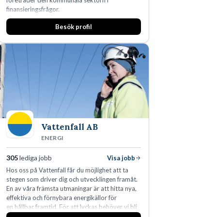
företräder den kommunala sektorn i
finansieringsfrågor.
Besök profil
Vattenfall AB
ENERGI
305
lediga jobb
Visa jobb
Hos oss på Vattenfall får du möjlighet att ta
stegen som driver dig och utvecklingen framåt.
En av våra främsta utmaningar är att hitta nya,
effektiva och förnybara energikällor för
en hållbar framtid. För att lyckas behöver vi bli
fler medarbetare som vill göra skillnad.