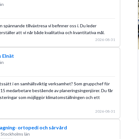
än
n spännande tillväxtresa vi befinner oss i. Du leder
täller att vi når både kvalitativa och kvantitativa mål.
2026-08-31
 Elnät
än
etssätt i en samhällsviktig verksamhet? Som gruppchef för
a 15 medarbetare bestående av planeringsingenjörer. Du får
nvesteringar som möjliggör klimatomställningen och ett
2026-08-31
agning- ortopedi och sårvård
 Stockholms län