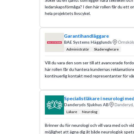
Söker du en tjänst som ligger nära tekniken och 
ledarskapsförmåga? I den här rollen får du ett 
hela projektets livscykel.
Garantihandläggare
BAE Systems Hägglunds
Örnsköld
Administratör
Skadereglerare
Vill du vara den som ser till att avancerade ford
här rollen får du hantera kundernas reklamation
kontinuerlig kontakt med representanter för vå
Specialistläkare i neurologi me
Danderyds Sjukhus AB
Danderyd,
Läkare
Neurolog
Brinner du för neurologi och vill vara med och v
möjlighet att ägna dig åt både neurologisk spet