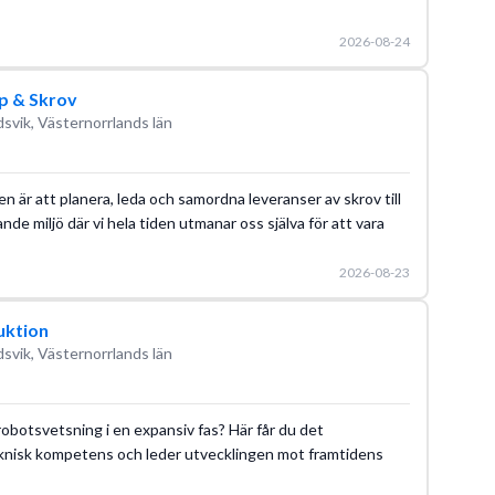
2026-08-24
p & Skrov
svik, Västernorrlands län
ten är att planera, leda och samordna leveranser av skrov till
nde miljö där vi hela tiden utmanar oss själva för att vara
2026-08-23
uktion
svik, Västernorrlands län
 robotsvetsning i en expansiv fas? Här får du det
knisk kompetens och leder utvecklingen mot framtidens