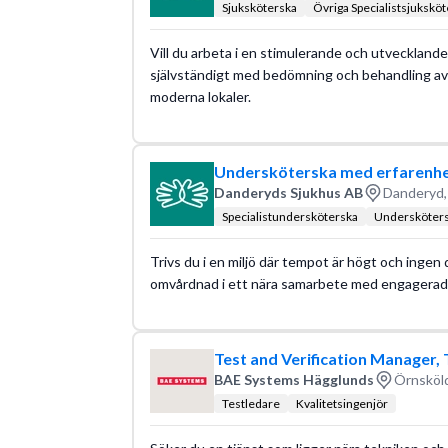
Sjuksköterska
Övriga Specialistsjukskö
Vill du arbeta i en stimulerande och utvecklande 
självständigt med bedömning och behandling av 
moderna lokaler.
Undersköterska med erfarenhet
Danderyds Sjukhus AB
Danderyd,
Specialistundersköterska
Undersköter
Trivs du i en miljö där tempot är högt och ingen 
omvårdnad i ett nära samarbete med engagerade
Test and Verification Manager
BAE Systems Hägglunds
Örnsköld
Testledare
Kvalitetsingenjör