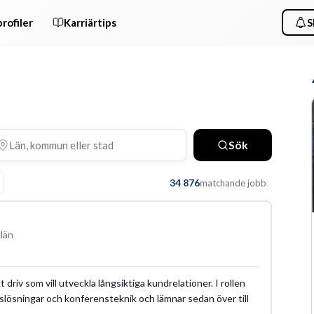
rofiler
Karriärtips
S
Sök
34 876
matchande jobb
län
driv som vill utveckla långsiktiga kundrelationer. I rollen
slösningar och konferensteknik och lämnar sedan över till