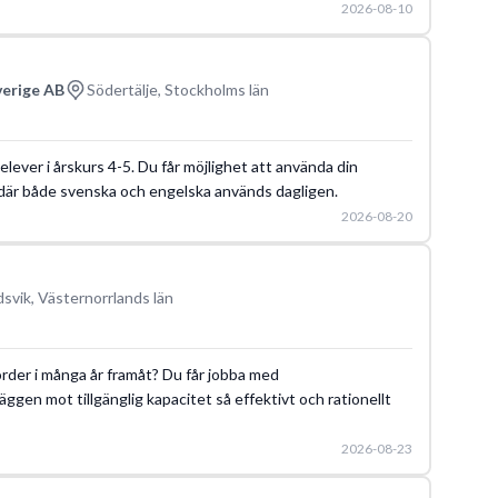
2026-08-10
verige AB
Södertälje, Stockholms län
elever i årskurs 4-5. Du får möjlighet att använda din
ö där både svenska och engelska används dagligen.
2026-08-20
svik, Västernorrlands län
 order i många år framåt? Du får jobba med
ggen mot tillgänglig kapacitet så effektivt och rationellt
2026-08-23