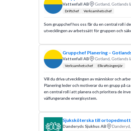
Vattenfall AB
Gotland, Gotlands l
Driftchef
Verksamhetschef
Som gruppchef hos oss får du en central roll i de
utvecklingen av arbetssätt för gruppen och säkers
Gruppchef Planering – Gotlands
Vattenfall AB
Gotland, Gotlands l
Verksamhetschef
Elkraftsingenjör
Vill du driva utvecklingen av människor och arb
Planering leder och motiverar du en grupp på c
en central roll i att planera och prioritera de i
välfungerande energisystem.
Sjuksköterska till ortopedmott
Danderyds Sjukhus AB
Danderyd,