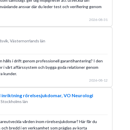
som samtidigt ger dig möjligheter att utveckla din
omväxlande ansvar där du leder test och verifiering genom
2026-08-31
svik, Västernorrlands län
on hålls i drift genom professionell garantihantering? I den
er i vårt affärssystem och bygga goda relationer genom
ra kunder.
2026-08-12
d inriktning rörelsesjukdomar, VO Neurologi
 Stockholms län
idareutveckla vården inom rörelsesjukdomar? Här får du
s och bredd i en verksamhet som präglas av korta