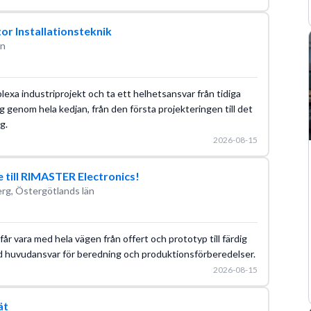
tor Installationsteknik
än
lexa industriprojekt och ta ett helhetsansvar från tidiga
g genom hela kedjan, från den första projekteringen till det
g.
2026-08-15
 till RIMASTER Electronics!
rg, Östergötlands län
 får vara med hela vägen från offert och prototyp till färdig
ed huvudansvar för beredning och produktionsförberedelser.
2026-08-15
ät