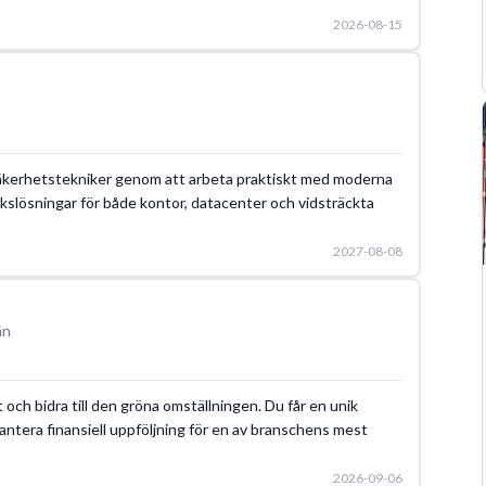
2026-08-15
m säkerhetstekniker genom att arbeta praktiskt med moderna
kslösningar för både kontor, datacenter och vidsträckta
2027-08-08
än
et och bidra till den gröna omställningen. Du får en unik
 hantera finansiell uppföljning för en av branschens mest
2026-09-06