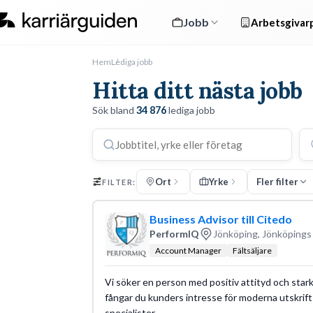
Jobb
Arbetsgivarp
Hem
Lediga jobb
Hitta ditt nästa jobb
Sök bland
34 876
lediga jobb
Ort
Yrke
Fler filter
FILTER:
Business Advisor till Citedo
PerformIQ
Jönköping, Jönköpings 
Account Manager
Fältsäljare
Vi söker en person med positiv attityd och starkt 
fångar du kunders intresse för moderna utskrift
specialister.