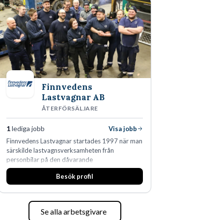
Finnvedens
Lastvagnar AB
ÅTERFÖRSÄLJARE
1
lediga jobb
Visa jobb
Finnvedens Lastvagnar startades 1997 när man
särskilde lastvagnsverksamheten från
personbilar på den dåvarande
huvudanläggningen i Värnamo. Sedan dess har
Besök profil
man expanderat kraftigt genom ett antal
förvärv i närliggande distrikt.Idag är bolaget
den största privata återförsäljaren av Volvo
Lastvagnar och finns representerade på 20
Se alla arbetsgivare
orter i södra Sverige.