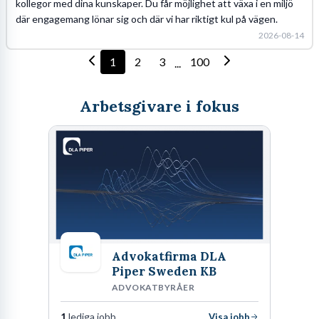
kollegor med dina kunskaper. Du får möjlighet att växa i en miljö
där engagemang lönar sig och där vi har riktigt kul på vägen.
2026-08-14
1
2
3
100
...
Arbetsgivare i fokus
Advokatfirma DLA
Piper Sweden KB
ADVOKATBYRÅER
1
lediga jobb
Visa jobb