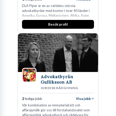
DLA Piper är en av världens största
advokatbyråer med kontor i över 40 länder i
Amerika, Europa, Mellanöstern, Afrika, Asien
och Oceanien. Vi är specialister inom
Besök profil
affärsjuridikens alla områden och vi har några
av världens ledande bolag som klienter. Med
fler än 450 jurister på fem kontor i Stockholm,
Köpenhamn, Århus, Oslo och Helsingfors kan vi
på DLA Piper erbjuda våra klienter en unik,
effektiv och gränsöverskridande nordisk
expertis. På vårt kontor i centrala Stockholm är
vi idag drygt 240 medarbetare.
Advokatbyrån
Gulliksson AB
JURIDISK RÅDGIVNING
2
lediga jobb
Visa jobb
Vår kombination av immaterialrätt och
affärsjuridik gör oss till förstahandsvalet som
affärsjuridisk advokatbyrå och rådgivare för