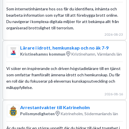
Som internetinhämtare hos oss får du identifiera, inhämta och
bearbeta information som syftar till att förebygga brott online.
Du navigerar i komplexa digitala miljöer för att bekämpa allt från
organiserad brottslighet till terrorism.
2026-08-23
Lärare i idrott, hemkunskap och no åk 7-9
Kristinehamns kommun
Kristinehamn, Värmlands län
Vi söker en inspirerande och driven högstadielärare till en tjänst
som omfattar framförallt ämnena idrott och hemkunskap. Du får
en roll där du fokuserar på elevernas kunskapsutveckling och
måluppfyllelse.
2026-08-16
Arrestantvakter till Katrineholm
Polismyndigheten
Katrineholm, Södermanlands län
Är du redo för en större uppgift där du bidrar till ökad trygghet i