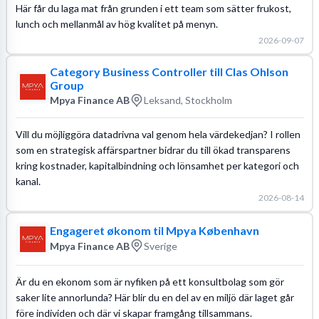
Här får du laga mat från grunden i ett team som sätter frukost,
lunch och mellanmål av hög kvalitet på menyn.
2026-09-07
Category Business Controller till Clas Ohlson
Group
Mpya Finance AB
Leksand, Stockholm
Vill du möjliggöra datadrivna val genom hela värdekedjan? I rollen
som en strategisk affärspartner bidrar du till ökad transparens
kring kostnader, kapitalbindning och lönsamhet per kategori och
kanal.
2026-08-14
Engageret økonom til Mpya København
Mpya Finance AB
Sverige
Är du en ekonom som är nyfiken på ett konsultbolag som gör
saker lite annorlunda? Här blir du en del av en miljö där laget går
före individen och där vi skapar framgång tillsammans.