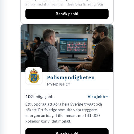
kunskapsintensiva och idédrivna företag. Vår
expertis inom IP-tillgångar har gett oss en
Besök profil
marknadsledande position. Våra klienter väljer
oss för den kompetens som krävs för att
skydda, utveckla och kommersialisera
företagets viktigaste tillgångar.
Polismyndigheten
MYNDIGHET
102
lediga jobb
Visa jobb
Ett uppdrag att göra hela Sverige tryggt och
säkert. Ett Sverige som ska vara tryggare
imorgon än idag. Tillsammans med 41 000
kollegor gör vi det möjligt.
Besök profil