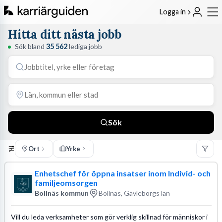
Logga in
Hitta ditt nästa jobb
Sök bland
35 562
lediga jobb
Sök
Ort
Yrke
Enhetschef för öppna insatser inom Individ- och
familjeomsorgen
Bollnäs kommun
Bollnäs, Gävleborgs län
Vill du leda verksamheter som gör verklig skillnad för människor i