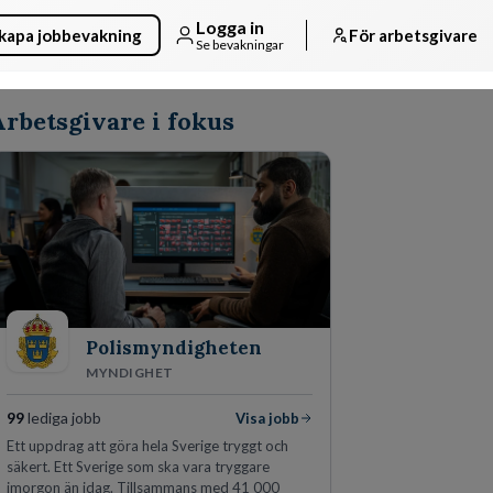
Logga in
kapa jobbevakning
För arbetsgivare
Se bevakningar
Arbetsgivare i fokus
Polismyndigheten
MYNDIGHET
99
lediga jobb
Visa jobb
Ett uppdrag att göra hela Sverige tryggt och
säkert. Ett Sverige som ska vara tryggare
imorgon än idag. Tillsammans med 41 000