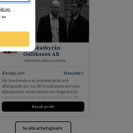
licyn.
r av
Advokatbyrån
Gulliksson AB
JURIDISK RÅDGIVNING
2
lediga jobb
Visa jobb
Vår kombination av immaterialrätt och
affärsjuridik gör oss till förstahandsvalet som
affärsjuridisk advokatbyrå och rådgivare för
kunskapsintensiva och idédrivna företag. Vår
expertis inom IP-tillgångar har gett oss en
Besök profil
marknadsledande position. Våra klienter väljer
oss för den kompetens som krävs för att
skydda, utveckla och kommersialisera
företagets viktigaste tillgångar.
Se alla arbetsgivare