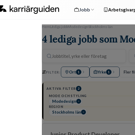
Jobb
Arbetsgivarp
Hem
Lediga jobb
Modedesign
Stockholms län
4 lediga jobb som Mo
Ort
Yrke
Fler fi
FILTER:
1
1
AKTIVA FILTER
2
MODE OCH STYLING
Modedesign
REGION
Stockholms län
Junior Product Developer