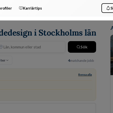
rofiler
Karriärtips
S
dedesign i Stockholms län
Sök
lter
4
matchande jobb
Rensa alla