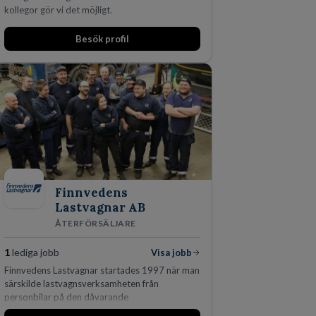
kollegor gör vi det möjligt.
Besök profil
Finnvedens
Lastvagnar AB
ÅTERFÖRSÄLJARE
1
lediga jobb
Visa jobb
Finnvedens Lastvagnar startades 1997 när man
särskilde lastvagnsverksamheten från
personbilar på den dåvarande
huvudanläggningen i Värnamo. Sedan dess har