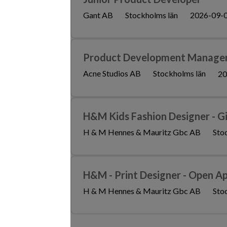
Gant AB
Stockholms län
2026-09-
Product Development Manager
Acne Studios AB
Stockholms län
20
H&M Kids Fashion Designer - G
H & M Hennes & Mauritz Gbc AB
Sto
H&M - Print Designer - Open Ap
H & M Hennes & Mauritz Gbc AB
Sto