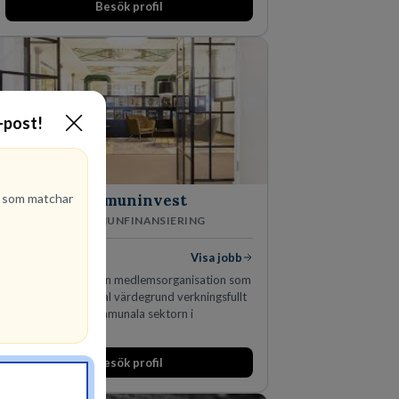
Besök profil
man expanderat kraftigt genom ett antal
förvärv i närliggande distrikt.Idag är bolaget
den största privata återförsäljaren av Volvo
Lastvagnar och finns representerade på 20
orter i södra Sverige.
E-post!
som matchar
Kommuninvest
KOMMUNFINANSIERING
1
lediga jobb
Visa jobb
Kommuninvest är en medlemsorganisation som
utifrån en kommunal värdegrund verkningsfullt
företräder den kommunala sektorn i
finansieringsfrågor.
Besök profil