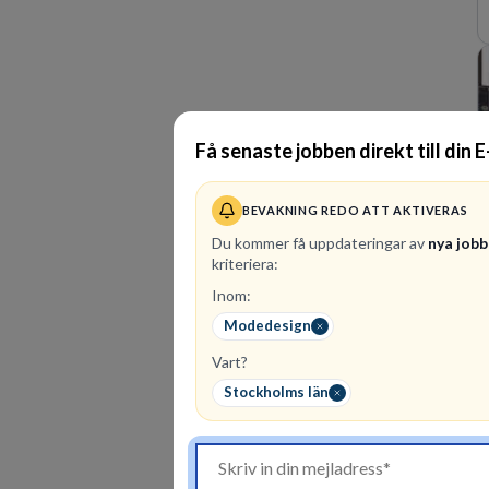
Få senaste jobben direkt till din 
BEVAKNING REDO ATT AKTIVERAS
Du kommer få uppdateringar av
nya jobb
kriteriera:
Inom:
Modedesign
Vart?
Stockholms län