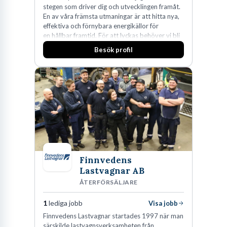
stegen som driver dig och utvecklingen framåt.
En av våra främsta utmaningar är att hitta nya,
effektiva och förnybara energikällor för
en hållbar framtid. För att lyckas behöver vi bli
fler medarbetare som vill göra skillnad.
Besök profil
Finnvedens
Lastvagnar AB
ÅTERFÖRSÄLJARE
1
lediga jobb
Visa jobb
Finnvedens Lastvagnar startades 1997 när man
särskilde lastvagnsverksamheten från