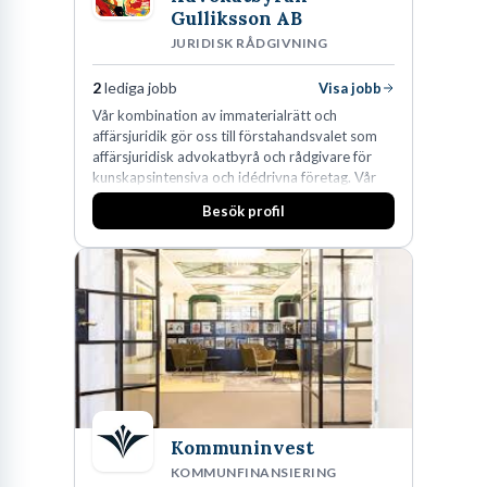
Gulliksson AB
JURIDISK RÅDGIVNING
2
lediga jobb
Visa jobb
Vår kombination av immaterialrätt och
affärsjuridik gör oss till förstahandsvalet som
affärsjuridisk advokatbyrå och rådgivare för
kunskapsintensiva och idédrivna företag. Vår
expertis inom IP-tillgångar har gett oss en
Besök profil
marknadsledande position. Våra klienter väljer
oss för den kompetens som krävs för att
skydda, utveckla och kommersialisera
företagets viktigaste tillgångar.
Kommuninvest
KOMMUNFINANSIERING