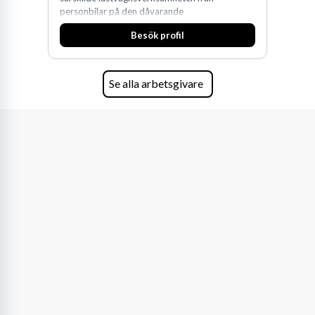
personbilar på den dåvarande
huvudanläggningen i Värnamo. Sedan dess har
Besök profil
man expanderat kraftigt genom ett antal
förvärv i närliggande distrikt.Idag är bolaget
den största privata återförsäljaren av Volvo
Lastvagnar och finns representerade på 20
Se alla arbetsgivare
orter i södra Sverige.