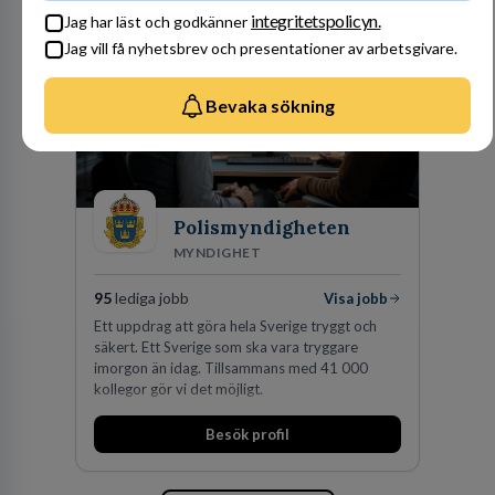
av världens ledande bolag som klienter. Med
integritetspolicyn.
Jag har läst och godkänner
fler än 450 jurister på fem kontor i Stockholm,
Jag vill få nyhetsbrev och presentationer av arbetsgivare.
Köpenhamn, Århus, Oslo och Helsingfors kan vi
på DLA Piper erbjuda våra klienter en unik,
effektiv och gränsöverskridande nordisk
Bevaka sökning
expertis. På vårt kontor i centrala Stockholm är
vi idag drygt 240 medarbetare.
Polismyndigheten
MYNDIGHET
95
lediga jobb
Visa jobb
Ett uppdrag att göra hela Sverige tryggt och
säkert. Ett Sverige som ska vara tryggare
imorgon än idag. Tillsammans med 41 000
kollegor gör vi det möjligt.
Besök profil