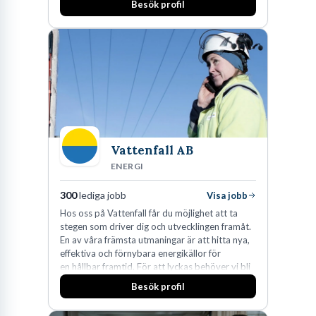
Besök profil
Vattenfall AB
ENERGI
300
lediga jobb
Visa jobb
Hos oss på Vattenfall får du möjlighet att ta
stegen som driver dig och utvecklingen framåt.
En av våra främsta utmaningar är att hitta nya,
effektiva och förnybara energikällor för
en hållbar framtid. För att lyckas behöver vi bli
fler medarbetare som vill göra skillnad.
Besök profil