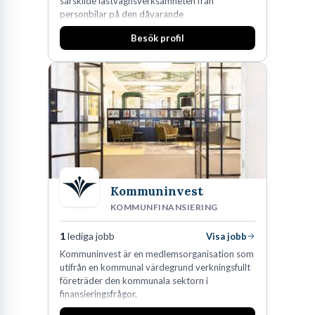
särskilde lastvagnsverksamheten från
personbilar på den dåvarande
huvudanläggningen i Värnamo. Sedan dess har
Besök profil
man expanderat kraftigt genom ett antal
förvärv i närliggande distrikt.Idag är bolaget
den största privata återförsäljaren av Volvo
Lastvagnar och finns representerade på 20
orter i södra Sverige.
Kommuninvest
KOMMUNFINANSIERING
1
lediga jobb
Visa jobb
Kommuninvest är en medlemsorganisation som
utifrån en kommunal värdegrund verkningsfullt
företräder den kommunala sektorn i
finansieringsfrågor.