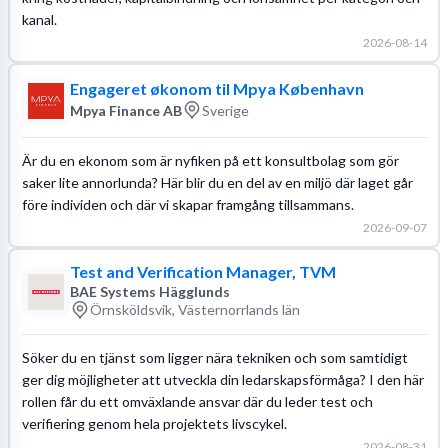
kanal.
2026-08-14
Engageret økonom til Mpya København
Mpya Finance AB
Sverige
Är du en ekonom som är nyfiken på ett konsultbolag som gör
saker lite annorlunda? Här blir du en del av en miljö där laget går
före individen och där vi skapar framgång tillsammans.
2026-09-07
Test and Verification Manager, TVM
BAE Systems Hägglunds
Örnsköldsvik, Västernorrlands län
Söker du en tjänst som ligger nära tekniken och som samtidigt
ger dig möjligheter att utveckla din ledarskapsförmåga? I den här
rollen får du ett omväxlande ansvar där du leder test och
verifiering genom hela projektets livscykel.
2026-08-31