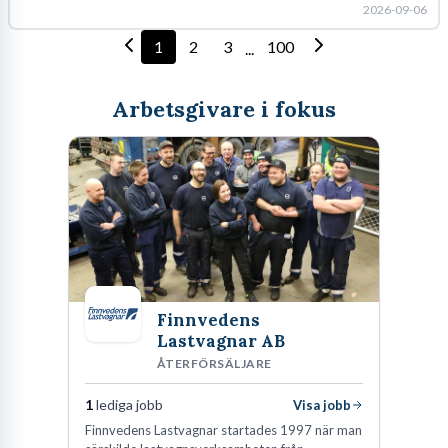
2026-09-06
1
2
3
100
...
Arbetsgivare i fokus
Finnvedens
Lastvagnar AB
ÅTERFÖRSÄLJARE
1
lediga jobb
Visa jobb
Finnvedens Lastvagnar startades 1997 när man