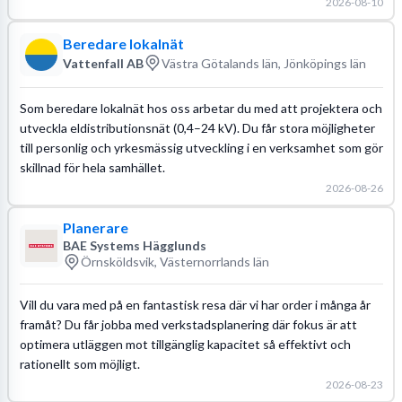
2026-08-10
Beredare lokalnät
Vattenfall AB
Västra Götalands län, Jönköpings län
Som beredare lokalnät hos oss arbetar du med att projektera och
utveckla eldistributionsnät (0,4–24 kV). Du får stora möjligheter
till personlig och yrkesmässig utveckling i en verksamhet som gör
skillnad för hela samhället.
2026-08-26
Planerare
BAE Systems Hägglunds
Örnsköldsvik, Västernorrlands län
Vill du vara med på en fantastisk resa där vi har order i många år
framåt? Du får jobba med verkstadsplanering där fokus är att
optimera utläggen mot tillgänglig kapacitet så effektivt och
rationellt som möjligt.
2026-08-23