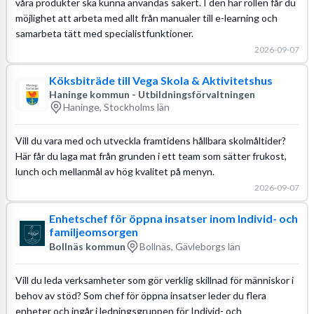
våra produkter ska kunna användas säkert. I den här rollen får du
möjlighet att arbeta med allt från manualer till e-learning och
samarbeta tätt med specialistfunktioner.
2026-09-07
Köksbiträde till Vega Skola & Aktivitetshus
Haninge kommun - Utbildningsförvaltningen
Haninge, Stockholms län
Vill du vara med och utveckla framtidens hållbara skolmåltider?
Här får du laga mat från grunden i ett team som sätter frukost,
lunch och mellanmål av hög kvalitet på menyn.
2026-09-07
Enhetschef för öppna insatser inom Individ- och
familjeomsorgen
Bollnäs kommun
Bollnäs, Gävleborgs län
Vill du leda verksamheter som gör verklig skillnad för människor i
behov av stöd? Som chef för öppna insatser leder du flera
enheter och ingår i ledningsgruppen för Individ- och