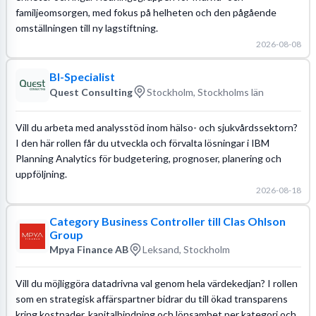
familjeomsorgen, med fokus på helheten och den pågående
omställningen till ny lagstiftning.
2026-08-08
BI-Specialist
Quest Consulting
Stockholm, Stockholms län
Vill du arbeta med analysstöd inom hälso- och sjukvårdssektorn?
I den här rollen får du utveckla och förvalta lösningar i IBM
Planning Analytics för budgetering, prognoser, planering och
uppföljning.
2026-08-18
Category Business Controller till Clas Ohlson
Group
Mpya Finance AB
Leksand, Stockholm
Vill du möjliggöra datadrivna val genom hela värdekedjan? I rollen
som en strategisk affärspartner bidrar du till ökad transparens
kring kostnader, kapitalbindning och lönsamhet per kategori och