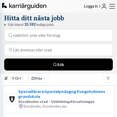
Logga in
Hitta ditt nästa jobb
Sök bland
35 592
lediga jobb
Sök
Ort
Yrke
Speciallärare/specialpedagog Kungsholmens
grundskola
Stockholms stad - Utbildningsförvaltningen
Stockholm, Stockholms län