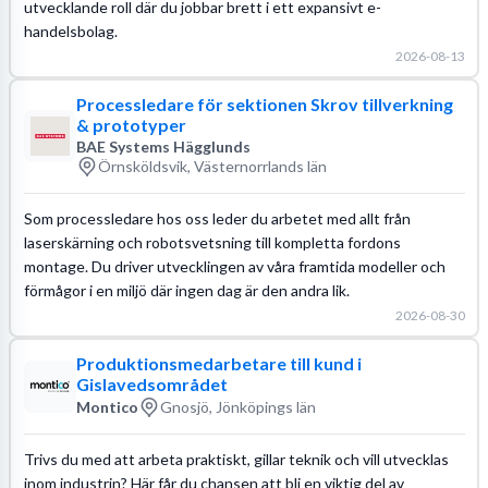
utvecklande roll där du jobbar brett i ett expansivt e-
handelsbolag.
2026-08-13
Processledare för sektionen Skrov tillverkning
& prototyper
BAE Systems Hägglunds
Örnsköldsvik, Västernorrlands län
Som processledare hos oss leder du arbetet med allt från
laserskärning och robotsvetsning till kompletta fordons
montage. Du driver utvecklingen av våra framtida modeller och
förmågor i en miljö där ingen dag är den andra lik.
2026-08-30
Produktionsmedarbetare till kund i
Gislavedsområdet
Montico
Gnosjö, Jönköpings län
Trivs du med att arbeta praktiskt, gillar teknik och vill utvecklas
inom industrin? Här får du chansen att bli en viktig del av