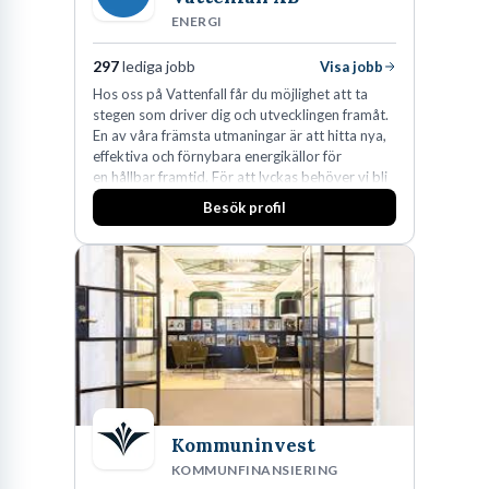
ENERGI
297
lediga jobb
Visa jobb
Hos oss på Vattenfall får du möjlighet att ta
stegen som driver dig och utvecklingen framåt.
En av våra främsta utmaningar är att hitta nya,
effektiva och förnybara energikällor för
en hållbar framtid. För att lyckas behöver vi bli
fler medarbetare som vill göra skillnad.
Besök profil
Kommuninvest
KOMMUNFINANSIERING