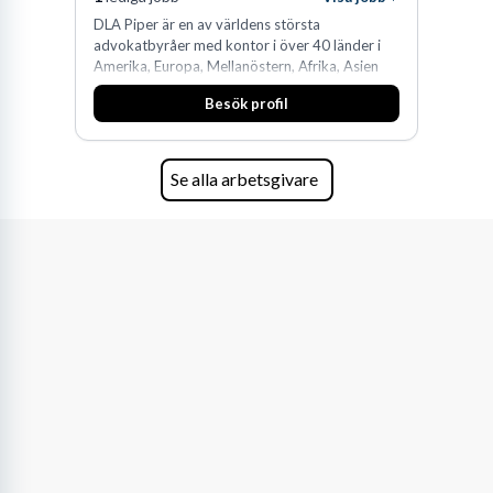
DLA Piper är en av världens största
advokatbyråer med kontor i över 40 länder i
Amerika, Europa, Mellanöstern, Afrika, Asien
och Oceanien. Vi är specialister inom
Besök profil
affärsjuridikens alla områden och vi har några
av världens ledande bolag som klienter. Med
fler än 450 jurister på fem kontor i Stockholm,
Köpenhamn, Århus, Oslo och Helsingfors kan vi
Se alla arbetsgivare
på DLA Piper erbjuda våra klienter en unik,
effektiv och gränsöverskridande nordisk
expertis. På vårt kontor i centrala Stockholm är
vi idag drygt 240 medarbetare.