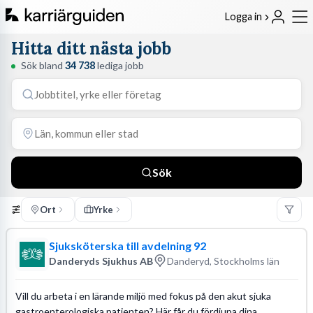
Logga in
Hitta ditt nästa jobb
Sök bland
34 738
lediga jobb
Sök
Ort
Yrke
Sjuksköterska till avdelning 92
Danderyds Sjukhus AB
Danderyd, Stockholms län
Vill du arbeta i en lärande miljö med fokus på den akut sjuka
gastroenterologiska patienten? Här får du fördjupa dina