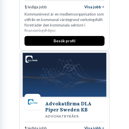
1
lediga jobb
Visa jobb
Kommuninvest är en medlemsorganisation som
utifrån en kommunal värdegrund verkningsfullt
företräder den kommunala sektorn i
finansieringsfrågor.
Besök profil
Advokatfirma DLA
Piper Sweden KB
ADVOKATBYRÅER
1
lediga jobb
Visa jobb