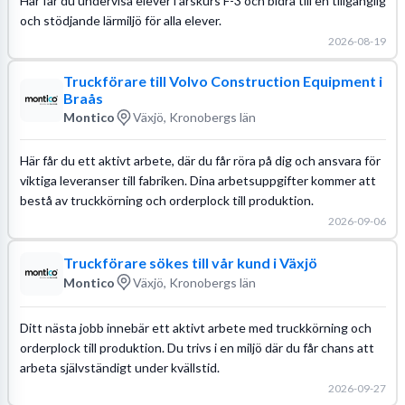
Här får du undervisa elever i årskurs F-3 och bidra till en tillgänglig
och stödjande lärmiljö för alla elever.
2026-08-19
Truckförare till Volvo Construction Equipment i
Braås
Montico
Växjö, Kronobergs län
Här får du ett aktivt arbete, där du får röra på dig och ansvara för
viktiga leveranser till fabriken. Dina arbetsuppgifter kommer att
bestå av truckkörning och orderplock till produktion.
2026-09-06
Truckförare sökes till vår kund i Växjö
Montico
Växjö, Kronobergs län
Ditt nästa jobb innebär ett aktivt arbete med truckkörning och
orderplock till produktion. Du trivs i en miljö där du får chans att
arbeta självständigt under kvällstid.
2026-09-27