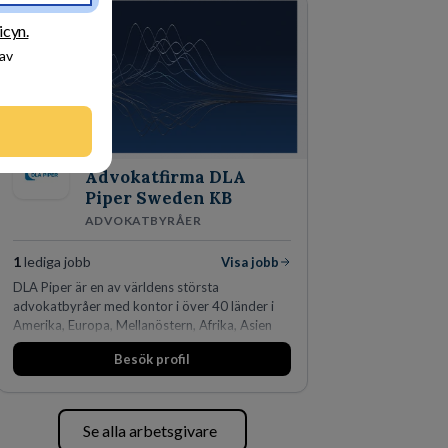
den största privata återförsäljaren av Volvo
Lastvagnar och finns representerade på 20
icyn.
orter i södra Sverige.
 av
Advokatfirma DLA
Piper Sweden KB
ADVOKATBYRÅER
1
lediga jobb
Visa jobb
DLA Piper är en av världens största
advokatbyråer med kontor i över 40 länder i
Amerika, Europa, Mellanöstern, Afrika, Asien
och Oceanien. Vi är specialister inom
Besök profil
affärsjuridikens alla områden och vi har några
av världens ledande bolag som klienter. Med
fler än 450 jurister på fem kontor i Stockholm,
Köpenhamn, Århus, Oslo och Helsingfors kan vi
Se alla arbetsgivare
på DLA Piper erbjuda våra klienter en unik,