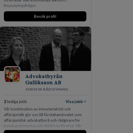
företräder den kommunala sektorn i
finansieringsfrågor.
Besök profil
Advokatbyrån
Gulliksson AB
JURIDISK RÅDGIVNING
2
lediga jobb
Visa jobb
Vår kombination av immaterialrätt och
affärsjuridik gör oss till förstahandsvalet som
affärsjuridisk advokatbyrå och rådgivare för
kunskapsintensiva och idédrivna företag. Vår
expertis inom IP-tillgångar har gett oss en