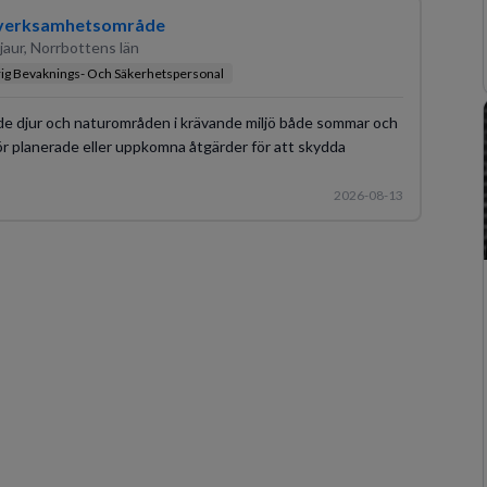
s verksamhetsområde
jaur, Norrbottens län
ig Bevaknings- Och Säkerhetspersonal
de djur och naturområden i krävande miljö både sommar och
ör planerade eller uppkomna åtgärder för att skydda
2026-08-13