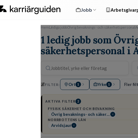
Jobb
Arbetsgivarp
Hem
Lediga jobb
Övrig bevaknings- och säkerhetspersonal
A
1 ledig jobb som Övr
säkerhetspersonal i 
Ort
Yrke
Fler fil
FILTER:
1
1
AKTIVA FILTER
2
FYSISK SÄKERHET OCH BEVAKNING
Övrig bevaknings- och säkerhetspersonal
NORRBOTTENS LÄN
Arvidsjaur