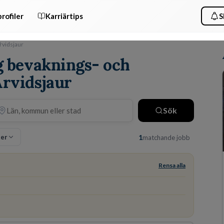
rofiler
Karriärtips
S
rvidsjaur
ig bevaknings- och
Arvidsjaur
Sök
ter
1
matchande jobb
Rensa alla