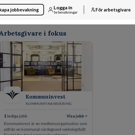
Logga in
kapa jobbevakning
För arbetsgivare
Se bevakningar
Arbetsgivare i fokus
Kommuninvest
KOMMUNFINANSIERING
1
lediga jobb
Visa jobb
Kommuninvest är en medlemsorganisation som
utifrån en kommunal värdegrund verkningsfullt