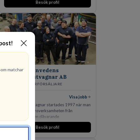
Besök profil
marknadsledande position. Våra klienter väljer
oss för den kompetens som krävs för att
skydda, utveckla och kommersialisera
företagets viktigaste tillgångar.
-post!
om matchar
Finnvedens
Lastvagnar AB
ÅTERFÖRSÄLJARE
1
lediga jobb
Visa jobb
Finnvedens Lastvagnar startades 1997 när man
särskilde lastvagnsverksamheten från
personbilar på den dåvarande
huvudanläggningen i Värnamo. Sedan dess har
Besök profil
man expanderat kraftigt genom ett antal
förvärv i närliggande distrikt.Idag är bolaget