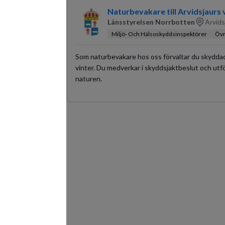
Naturbevakare till Arvidsjaur
Länsstyrelsen Norrbotten
Arvids
Miljö- Och Hälsoskyddsinspektörer
Övr
Som naturbevakare hos oss förvaltar du skydda
vinter. Du medverkar i skyddsjaktbeslut och utf
naturen.