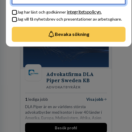
personbilar på den dåvarande
huvudanläggningen i Värnamo. Sedan dess har
Besök profil
integritetspolicyn.
man expanderat kraftigt genom ett antal
Jag har läst och godkänner
förvärv i närliggande distrikt.Idag är bolaget
Jag vill få nyhetsbrev och presentationer av arbetsgivare.
den största privata återförsäljaren av Volvo
Lastvagnar och finns representerade på 20
orter i södra Sverige.
Bevaka sökning
Advokatfirma DLA
Piper Sweden KB
ADVOKATBYRÅER
1
lediga jobb
Visa jobb
DLA Piper är en av världens största
advokatbyråer med kontor i över 40 länder i
Amerika, Europa, Mellanöstern, Afrika, Asien
och Oceanien. Vi är specialister inom
Besök profil
affärsjuridikens alla områden och vi har några