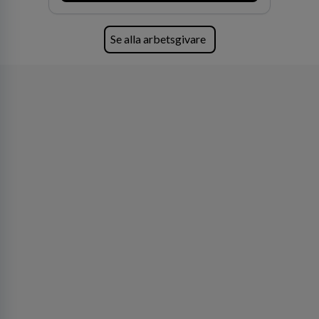
av världens ledande bolag som klienter. Med
fler än 450 jurister på fem kontor i Stockholm,
Köpenhamn, Århus, Oslo och Helsingfors kan vi
Se alla arbetsgivare
på DLA Piper erbjuda våra klienter en unik,
effektiv och gränsöverskridande nordisk
expertis. På vårt kontor i centrala Stockholm är
vi idag drygt 240 medarbetare.