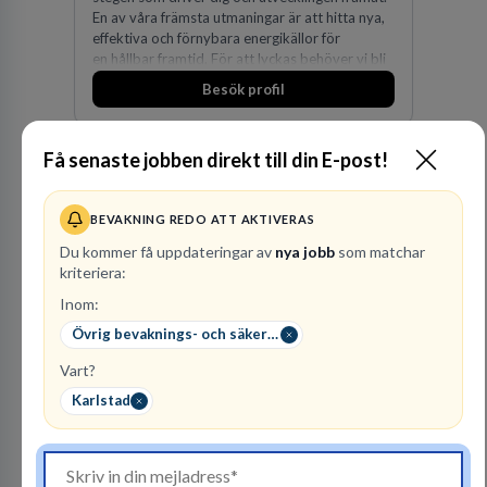
En av våra främsta utmaningar är att hitta nya,
effektiva och förnybara energikällor för
en hållbar framtid. För att lyckas behöver vi bli
fler medarbetare som vill göra skillnad.
Besök profil
Få senaste jobben direkt till din E-post!
BEVAKNING REDO ATT AKTIVERAS
Du kommer få uppdateringar av
nya jobb
som matchar
kriteriera:
Inom:
Finnvedens
Övrig bevaknings- och säkerhetspersonal
Lastvagnar AB
Vart?
ÅTERFÖRSÄLJARE
Karlstad
1
lediga jobb
Visa jobb
Finnvedens Lastvagnar startades 1997 när man
särskilde lastvagnsverksamheten från