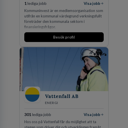
1
lediga jobb
Visa jobb
Kommuninvest är en medlemsorganisation som
utifrån en kommunal värdegrund verkningsfullt
företräder den kommunala sektorn i
finansieringsfrågor.
Besök profil
Vattenfall AB
ENERGI
301
lediga jobb
Visa jobb
Hos oss på Vattenfall får du möjlighet att ta
stegen som driver dig och utvecklingen framåt.