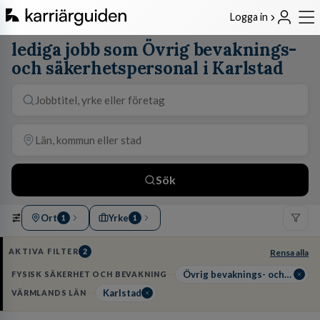
Logga in
lediga jobb som Övrig bevaknings-
och säkerhetspersonal i Karlstad
Sök
Ort
Yrke
1
1
AKTIVA FILTER
2
Rensa alla
Övrig bevaknings- och säkerhetspersonal
FYSISK SÄKERHET OCH BEVAKNING
Karlstad
VÄRMLANDS LÄN