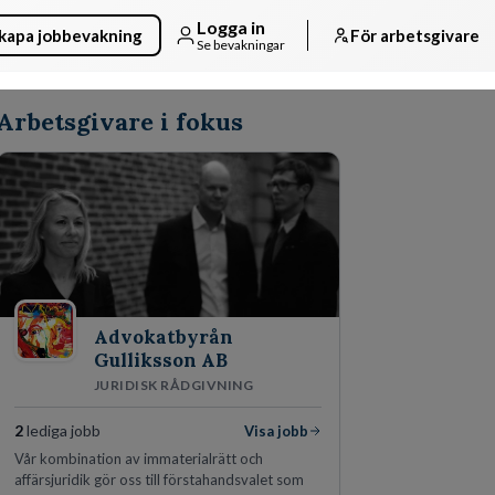
Logga in
kapa jobbevakning
För arbetsgivare
Se bevakningar
Arbetsgivare i fokus
Advokatbyrån
Gulliksson AB
JURIDISK RÅDGIVNING
2
lediga jobb
Visa jobb
Vår kombination av immaterialrätt och
affärsjuridik gör oss till förstahandsvalet som