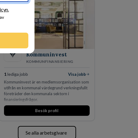
icyn.
 av
Kommuninvest
KOMMUNFINANSIERING
1
lediga jobb
Visa jobb
Kommuninvest är en medlemsorganisation som
utifrån en kommunal värdegrund verkningsfullt
företräder den kommunala sektorn i
finansieringsfrågor.
Besök profil
Se alla arbetsgivare