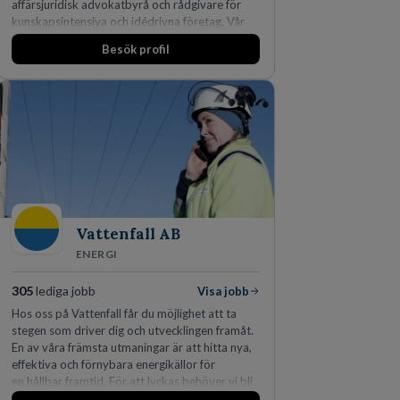
affärsjuridisk advokatbyrå och rådgivare för
kunskapsintensiva och idédrivna företag. Vår
expertis inom IP-tillgångar har gett oss en
Besök profil
marknadsledande position. Våra klienter väljer
oss för den kompetens som krävs för att
skydda, utveckla och kommersialisera
företagets viktigaste tillgångar.
Vattenfall AB
ENERGI
305
lediga jobb
Visa jobb
Hos oss på Vattenfall får du möjlighet att ta
stegen som driver dig och utvecklingen framåt.
En av våra främsta utmaningar är att hitta nya,
effektiva och förnybara energikällor för
en hållbar framtid. För att lyckas behöver vi bli
fler medarbetare som vill göra skillnad.