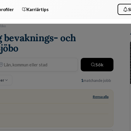
rofiler
Karriärtips
S
jöbo
ig bevaknings- och
Sjöbo
Sök
ter
1
matchande jobb
Rensa alla