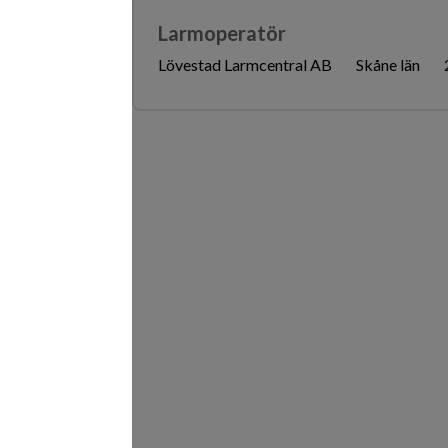
Larmoperatör
Lövestad Larmcentral AB
Skåne län