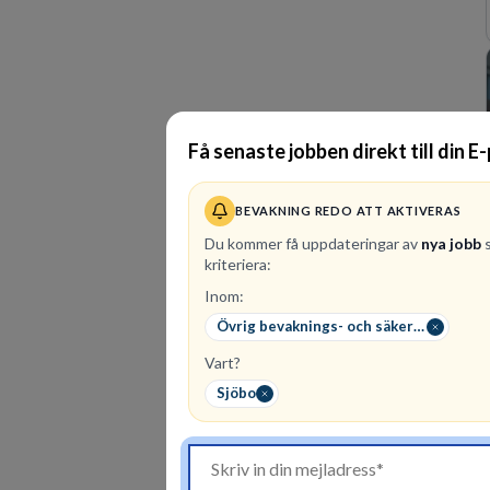
Få senaste jobben direkt till din E
BEVAKNING REDO ATT AKTIVERAS
Du kommer få uppdateringar av
nya jobb
s
kriteriera:
Inom:
Övrig bevaknings- och säkerhetspersonal
Vart?
Sjöbo