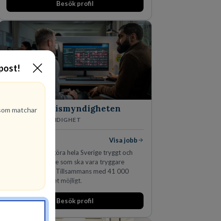
Besök profil
-post!
Polismyndigheten
om matchar
MYNDIGHET
95
lediga jobb
Visa jobb
Ett uppdrag att göra hela Sverige tryggt och
säkert. Ett Sverige som ska vara tryggare
imorgon än idag. Tillsammans med 41 000
kollegor gör vi det möjligt.
Besök profil