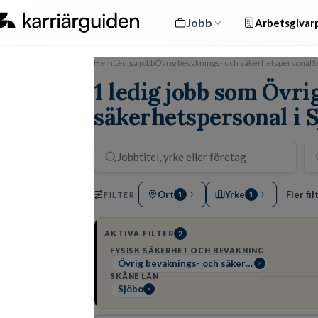
Jobb
Arbetsgivarp
Hem
Lediga jobb
Övrig bevaknings- och säkerhetspersonal
S
1 ledig jobb som Övr
säkerhetspersonal i 
Ort
Yrke
Fler fil
FILTER:
1
1
AKTIVA FILTER
2
FYSISK SÄKERHET OCH BEVAKNING
Övrig bevaknings- och säkerhetspersonal
SKÅNE LÄN
Sjöbo