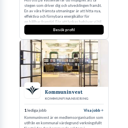
Hos oss på Vattenfall får du möjlighet att ta
stegen som driver dig och utvecklingen framåt.
En av våra främsta utmaningar är att hitta nya,
effektiva och förnybara energikällor för
en hållbar framtid. För att lyckas behöver vi bli
fler medarbetare som vill göra skillnad.
Besök profil
Kommuninvest
KOMMUNFINANSIERING
1
lediga jobb
Visa jobb
Kommuninvest är en medlemsorganisation som
utifrån en kommunal värdegrund verkningsfullt