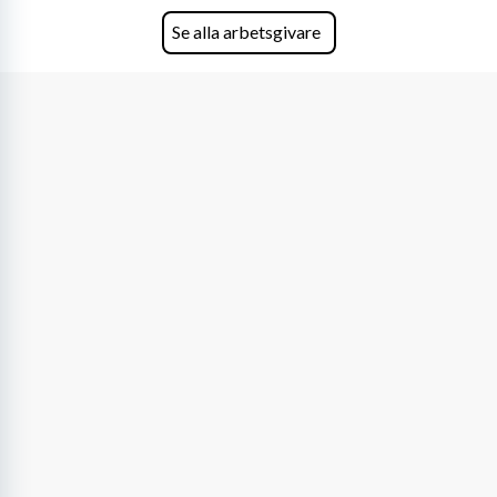
den största privata återförsäljaren av Volvo
Lastvagnar och finns representerade på 20
Se alla arbetsgivare
orter i södra Sverige.