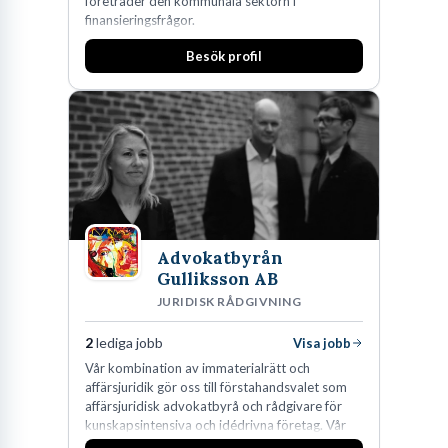
företräder den kommunala sektorn i
finansieringsfrågor.
Besök profil
Advokatbyrån
Gulliksson AB
JURIDISK RÅDGIVNING
2
lediga jobb
Visa jobb
Vår kombination av immaterialrätt och
affärsjuridik gör oss till förstahandsvalet som
affärsjuridisk advokatbyrå och rådgivare för
kunskapsintensiva och idédrivna företag. Vår
expertis inom IP-tillgångar har gett oss en