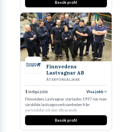
Besök profil
marknadsledande position. Våra klienter väljer
oss för den kompetens som krävs för att
skydda, utveckla och kommersialisera
företagets viktigaste tillgångar.
Finnvedens
Lastvagnar AB
ÅTERFÖRSÄLJARE
1
lediga jobb
Visa jobb
Finnvedens Lastvagnar startades 1997 när man
särskilde lastvagnsverksamheten från
personbilar på den dåvarande
huvudanläggningen i Värnamo. Sedan dess har
Besök profil
man expanderat kraftigt genom ett antal
förvärv i närliggande distrikt.Idag är bolaget