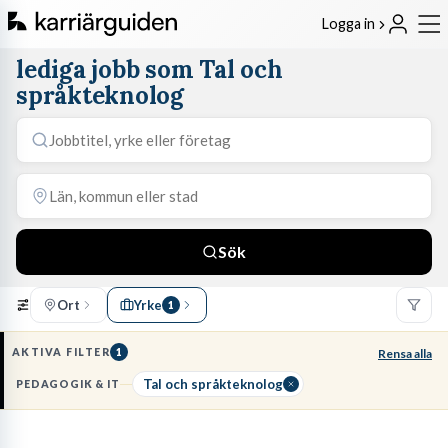
Logga in
lediga jobb som Tal och
språkteknolog
Sök
Ort
Yrke
1
AKTIVA FILTER
1
Rensa alla
Tal och språkteknolog
PEDAGOGIK & IT