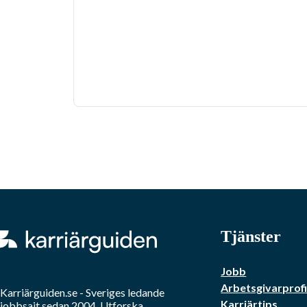
Tjänster
Jobb
Arbetsgivarprofi
Karriärguiden.se - Sveriges ledande
Karriärtips
jobbsajt sedan 2004. Utforska