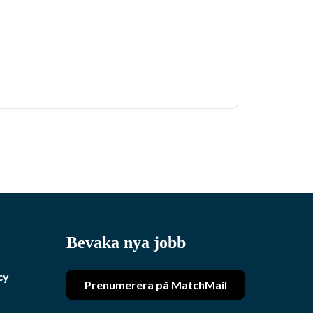
Bevaka nya jobb
cy
Prenumerera på MatchMail