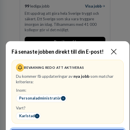
99
lediga jobb
Visa jobb
Ett uppdrag att göra hela Sverige tryggt och
säkert. Ett Sverige som ska vara tryggare
imorgon än idag. Tillsammans med 41 000
kollegor gör vi det möjligt.
Besök profil
Få senaste jobben direkt till din E-post!
BEVAKNING REDO ATT AKTIVERAS
Du kommer få uppdateringar av
nya jobb
som matchar
kriteriera:
Inom:
Personaladministratör
Finnvedens
Vart?
Lastvagnar AB
Karlstad
ÅTERFÖRSÄLJARE
1
lediga jobb
Visa jobb