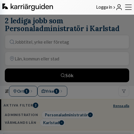
Logga in
2 lediga jobb som
Personaladministratör i Karlstad
Sök
Ort
Yrke
1
1
AKTIVA FILTER
2
Rensa alla
Personaladministratör
ADMINISTRATION
Karlstad
VÄRMLANDS LÄN