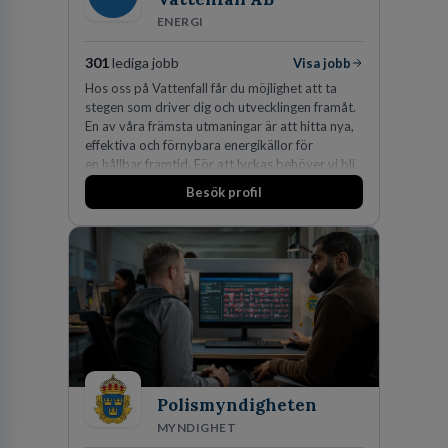
ENERGI
301
lediga jobb
Visa jobb
Hos oss på Vattenfall får du möjlighet att ta
stegen som driver dig och utvecklingen framåt.
En av våra främsta utmaningar är att hitta nya,
effektiva och förnybara energikällor för
en hållbar framtid. För att lyckas behöver vi bli
fler medarbetare som vill göra skillnad.
Besök profil
Polismyndigheten
MYNDIGHET