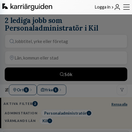
Logga in
2 lediga jobb som
Personaladministratör i Kil
Sök
Ort
Yrke
1
1
AKTIVA FILTER
2
Rensa alla
Personaladministratör
ADMINISTRATION
Kil
VÄRMLANDS LÄN