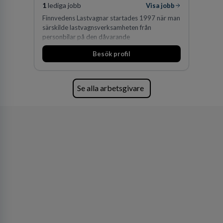
1
lediga jobb
Visa jobb
Finnvedens Lastvagnar startades 1997 när man
särskilde lastvagnsverksamheten från
personbilar på den dåvarande
huvudanläggningen i Värnamo. Sedan dess har
Besök profil
man expanderat kraftigt genom ett antal
förvärv i närliggande distrikt.Idag är bolaget
den största privata återförsäljaren av Volvo
Lastvagnar och finns representerade på 20
Se alla arbetsgivare
orter i södra Sverige.