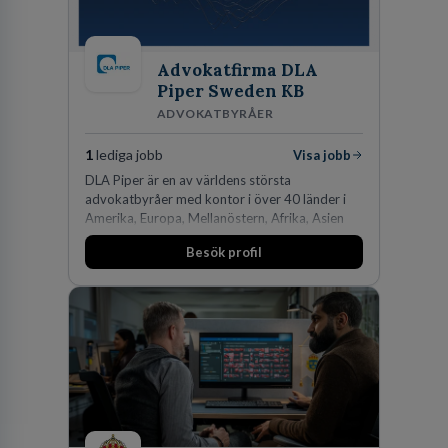
Advokatfirma DLA
Piper Sweden KB
ADVOKATBYRÅER
1
lediga jobb
Visa jobb
DLA Piper är en av världens största
advokatbyråer med kontor i över 40 länder i
Amerika, Europa, Mellanöstern, Afrika, Asien
och Oceanien. Vi är specialister inom
Besök profil
affärsjuridikens alla områden och vi har några
av världens ledande bolag som klienter. Med
fler än 450 jurister på fem kontor i Stockholm,
Köpenhamn, Århus, Oslo och Helsingfors kan vi
på DLA Piper erbjuda våra klienter en unik,
effektiv och gränsöverskridande nordisk
expertis. På vårt kontor i centrala Stockholm är
vi idag drygt 240 medarbetare.