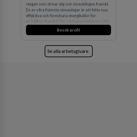
stegen som driver dig och utvecklingen framåt.
En av våra främsta utmaningar är att hitta nya,
effektiva och förnybara energikällor för
en hållbar framtid. För att lyckas behöver vi bli
fler medarbetare som vill göra skillnad.
Besök profil
Se alla arbetsgivare