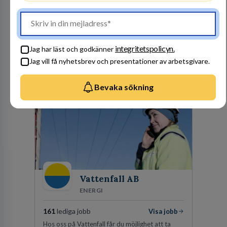
ÅTERFÖRSÄLJARE
1
lediga jobb
Visa jobb
Finnvedens Lastvagnar startades 1997 när man
särskilde lastvagnsverksamheten från
integritetspolicyn.
Jag har läst och godkänner
personbilar på den dåvarande
Jag vill få nyhetsbrev och presentationer av arbetsgivare.
huvudanläggningen i Värnamo. Sedan dess har
Besök profil
man expanderat kraftigt genom ett antal
förvärv i närliggande distrikt.Idag är bolaget
Bevaka sökning
den största privata återförsäljaren av Volvo
Lastvagnar och finns representerade på 20
orter i södra Sverige.
Vattenfall AB
ENERGI
161
lediga jobb
Visa jobb
Hos oss på Vattenfall får du möjlighet att ta