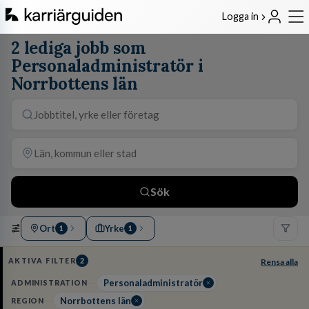
Logga in
2 lediga jobb som
Personaladministratör i
Norrbottens län
Sök
Ort
Yrke
1
1
AKTIVA FILTER
2
Rensa alla
Personaladministratör
ADMINISTRATION
Norrbottens län
REGION