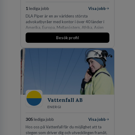
1
lediga jobb
Visa jobb
DLA Piper är en av världens största
advokatbyråer med kontor i över 40 länder i
Amerika, Europa, Mellanöstern, Afrika, Asien
och Oceanien. Vi är specialister inom
Besök profil
affärsjuridikens alla områden och vi har några
av världens ledande bolag som klienter. Med
fler än 450 jurister på fem kontor i Stockholm,
Köpenhamn, Århus, Oslo och Helsingfors kan vi
på DLA Piper erbjuda våra klienter en unik,
effektiv och gränsöverskridande nordisk
expertis. På vårt kontor i centrala Stockholm är
vi idag drygt 240 medarbetare.
Vattenfall AB
ENERGI
305
lediga jobb
Visa jobb
Hos oss på Vattenfall får du möjlighet att ta
stegen som driver dig och utvecklingen framåt.