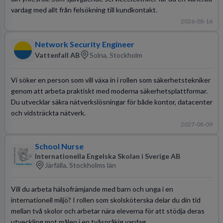
vardag med allt från felsökning till kundkontakt.
2026-08-16
Network Security Engineer
Vattenfall AB
Solna, Stockholm
Vi söker en person som vill växa in i rollen som säkerhetstekniker
genom att arbeta praktiskt med moderna säkerhetsplattformar.
Du utvecklar säkra nätverkslösningar för både kontor, datacenter
och vidsträckta nätverk.
2027-08-09
School Nurse
Internationella Engelska Skolan i Sverige AB
Järfälla, Stockholms län
Vill du arbeta hälsofrämjande med barn och unga i en
internationell miljö? I rollen som skolsköterska delar du din tid
mellan två skolor och arbetar nära eleverna för att stödja deras
utveckling mot målen i en tvåspråkig vardag.