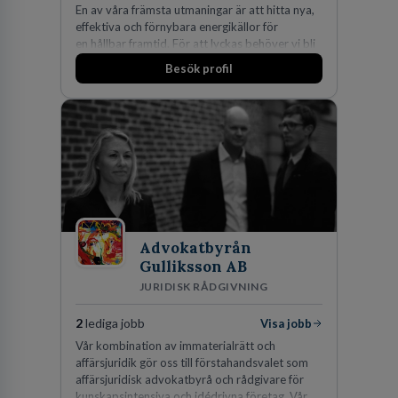
En av våra främsta utmaningar är att hitta nya,
effektiva och förnybara energikällor för
en hållbar framtid. För att lyckas behöver vi bli
fler medarbetare som vill göra skillnad.
Besök profil
Advokatbyrån
Gulliksson AB
JURIDISK RÅDGIVNING
2
lediga jobb
Visa jobb
Vår kombination av immaterialrätt och
affärsjuridik gör oss till förstahandsvalet som
affärsjuridisk advokatbyrå och rådgivare för
kunskapsintensiva och idédrivna företag. Vår