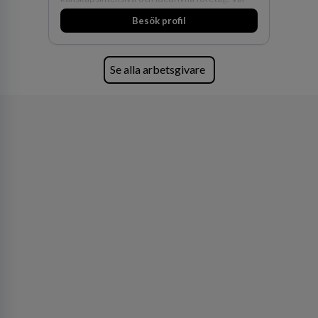
expertis inom IP-tillgångar har gett oss en
Besök profil
marknadsledande position. Våra klienter väljer
oss för den kompetens som krävs för att
skydda, utveckla och kommersialisera
företagets viktigaste tillgångar.
Se alla arbetsgivare