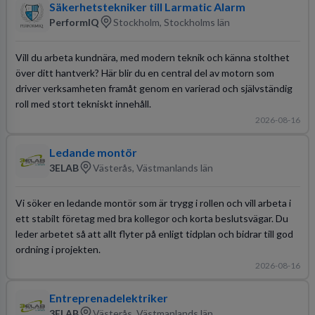
Säkerhetstekniker till Larmatic Alarm
PerformIQ
Stockholm, Stockholms län
Vill du arbeta kundnära, med modern teknik och känna stolthet
över ditt hantverk? Här blir du en central del av motorn som
driver verksamheten framåt genom en varierad och självständig
roll med stort tekniskt innehåll.
2026-08-16
Ledande montör
3ELAB
Västerås, Västmanlands län
Vi söker en ledande montör som är trygg i rollen och vill arbeta i
ett stabilt företag med bra kollegor och korta beslutsvägar. Du
leder arbetet så att allt flyter på enligt tidplan och bidrar till god
ordning i projekten.
2026-08-16
Entreprenadelektriker
3ELAB
Västerås, Västmanlands län