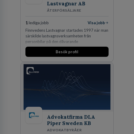
Lastvagnar AB
ÅTERFÖRSÄLJARE
1
lediga jobb
Visa jobb
Finnvedens Lastvagnar startades 1997 när man
särskilde lastvagnsverksamheten från
personbilar på den dåvarande
huvudanläggningen i Värnamo. Sedan dess har
Besök profil
man expanderat kraftigt genom ett antal
förvärv i närliggande distrikt.Idag är bolaget
den största privata återförsäljaren av Volvo
Lastvagnar och finns representerade på 20
orter i södra Sverige.
Advokatfirma DLA
Piper Sweden KB
ADVOKATBYRÅER