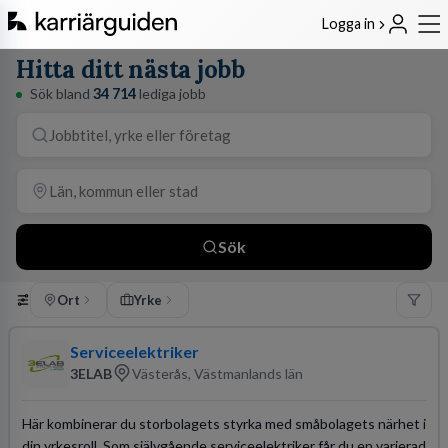
Logga in
Hitta ditt nästa jobb
Sök bland
34 714
lediga jobb
Sök
Ort
Yrke
Serviceelektriker
3ELAB
Västerås, Västmanlands län
Här kombinerar du storbolagets styrka med småbolagets närhet i
din yrkesroll. Som självgående serviceelektriker får du en varierad