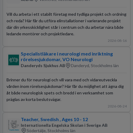
Vill du arbeta i ett stabilt företag med tydliga projekt och ordning
och reda? Här får du utföra elinstallationer i varierande projekt
där din yrkesskicklighet står i centrum och du arbetar nära både
ledande montörer och projektledare.
2026-08-16
Specialistläkare i neurologi med inriktning
rörelsesjukdomar, VO Neurologi
Danderyds Sjukhus AB
Danderyd, Stockholms län
Brinner du för neurologi och vill vara med och vidareutveckla
vården inom rörelsesjukdomar? Här får du möjlighet att ägna dig
åt både neurologisk spets och bredd i en verksamhet som
präglas av korta beslutsvägar.
2026-08-24
Teacher, Swedish , Ages 10 - 12
Internationella Engelska Skolan i Sverige AB
Södertälje, Stockholms län