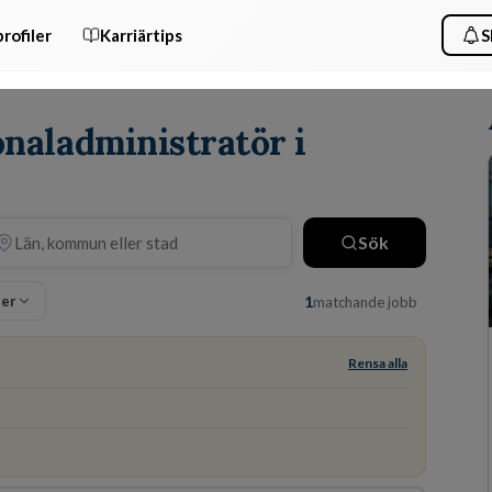
rofiler
Karriärtips
S
onaladministratör i
Sök
ter
1
matchande jobb
Rensa alla