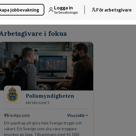
Logga in
kapa jobbevakning
För arbetsgivare
Se bevakningar
Arbetsgivare i fokus
Polismyndigheten
MYNDIGHET
95
lediga jobb
Visa jobb
Ett uppdrag att göra hela Sverige tryggt och
säkert. Ett Sverige som ska vara tryggare
imorgon än idag. Tillsammans med 41 000