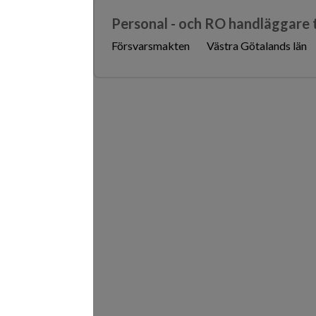
Personal - och RO handläggare ti
Försvarsmakten
Västra Götalands län