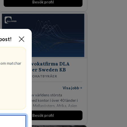
Besök profil
-post!
om matchar
Advokatfirma DLA
Piper Sweden KB
ADVOKATBYRÅER
1
lediga jobb
Visa jobb
DLA Piper är en av världens största
advokatbyråer med kontor i över 40 länder i
Amerika, Europa, Mellanöstern, Afrika, Asien
och Oceanien. Vi är specialister inom
Besök profil
affärsjuridikens alla områden och vi har några
av världens ledande bolag som klienter. Med