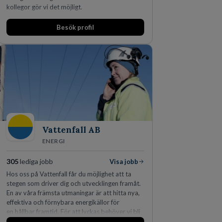
kollegor gör vi det möjligt.
Besök profil
Vattenfall AB
ENERGI
305
lediga jobb
Visa jobb
Hos oss på Vattenfall får du möjlighet att ta
stegen som driver dig och utvecklingen framåt.
En av våra främsta utmaningar är att hitta nya,
effektiva och förnybara energikällor för
en hållbar framtid. För att lyckas behöver vi bli
fler medarbetare som vill göra skillnad.