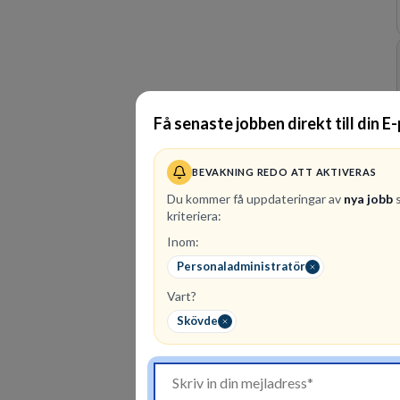
Få senaste jobben direkt till din E
BEVAKNING REDO ATT AKTIVERAS
Du kommer få uppdateringar av
nya jobb
s
kriteriera:
Inom:
Personaladministratör
Vart?
Skövde