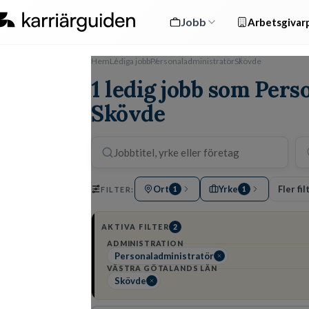
Jobb
Arbetsgivarp
Hem
Lediga jobb
Personaladministratör
Skövde
1 ledig jobb som Pers
Skövde
Ort
Yrke
Fler fil
FILTER:
1
1
AKTIVA FILTER
2
ADMINISTRATION
Personaladministratör
VÄSTRA GÖTALANDS LÄN
Skövde