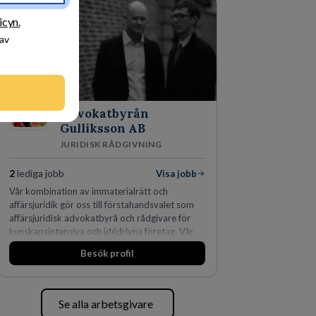
fler än 450 jurister på fem kontor i Stockholm,
Köpenhamn, Århus, Oslo och Helsingfors kan vi
icyn.
på DLA Piper erbjuda våra klienter en unik,
 av
effektiv och gränsöverskridande nordisk
expertis. På vårt kontor i centrala Stockholm är
vi idag drygt 240 medarbetare.
Advokatbyrån
Gulliksson AB
JURIDISK RÅDGIVNING
2
lediga jobb
Visa jobb
Vår kombination av immaterialrätt och
affärsjuridik gör oss till förstahandsvalet som
affärsjuridisk advokatbyrå och rådgivare för
kunskapsintensiva och idédrivna företag. Vår
expertis inom IP-tillgångar har gett oss en
Besök profil
marknadsledande position. Våra klienter väljer
oss för den kompetens som krävs för att
skydda, utveckla och kommersialisera
företagets viktigaste tillgångar.
Se alla arbetsgivare