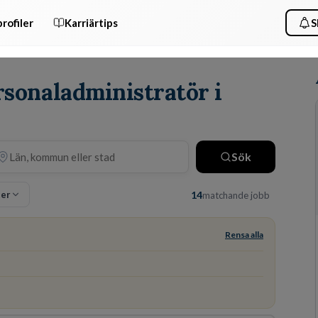
rofiler
Karriärtips
S
rsonaladministratör i
Sök
ter
14
matchande jobb
Rensa alla