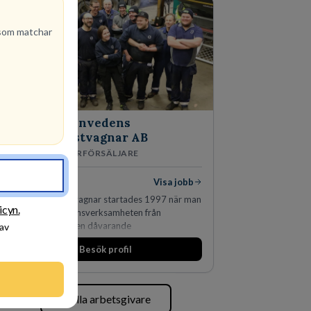
om matchar
Finnvedens
Lastvagnar AB
ÅTERFÖRSÄLJARE
1
lediga jobb
Visa jobb
Finnvedens Lastvagnar startades 1997 när man
icyn.
särskilde lastvagnsverksamheten från
personbilar på den dåvarande
 av
huvudanläggningen i Värnamo. Sedan dess har
Besök profil
man expanderat kraftigt genom ett antal
förvärv i närliggande distrikt.Idag är bolaget
den största privata återförsäljaren av Volvo
Lastvagnar och finns representerade på 20
Se alla arbetsgivare
orter i södra Sverige.