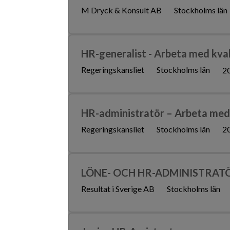
M Dryck & Konsult AB
Stockholms län
HR-generalist - Arbeta med kval
Regeringskansliet
Stockholms län
2
HR-administratör – Arbeta med 
Regeringskansliet
Stockholms län
2
LÖNE- OCH HR-ADMINISTRATÖ
Resultat i Sverige AB
Stockholms län