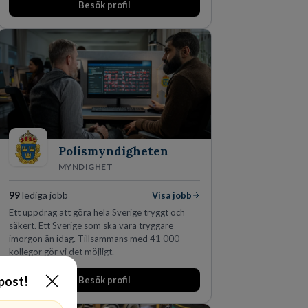
Besök profil
marknadsledande position. Våra klienter väljer
oss för den kompetens som krävs för att
skydda, utveckla och kommersialisera
företagets viktigaste tillgångar.
Polismyndigheten
MYNDIGHET
99
lediga jobb
Visa jobb
Ett uppdrag att göra hela Sverige tryggt och
säkert. Ett Sverige som ska vara tryggare
imorgon än idag. Tillsammans med 41 000
kollegor gör vi det möjligt.
-post!
Besök profil