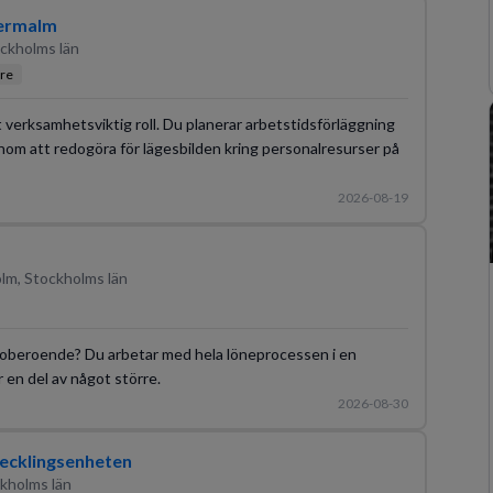
dermalm
ckholms län
re
 verksamhetsviktig roll. Du planerar arbetstidsförläggning
genom att redogöra för lägesbilden kring personalresurser på
2026-08-19
lm, Stockholms län
ges oberoende? Du arbetar med hela löneprocessen i en
 en del av något större.
2026-08-30
ecklingsenheten
ckholms län