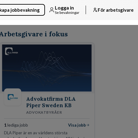
Logga in
kapa jobbevakning
För arbetsgivare
Se bevakningar
Arbetsgivare i fokus
Advokatfirma DLA
Piper Sweden KB
ADVOKATBYRÅER
1
lediga jobb
Visa jobb
DLA Piper är en av världens största