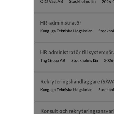
OIO Väst AB
Stockholms län
2026-
HR-administratör
Kungliga Tekniska Högskolan
Stockhol
HR administratör till systemnära
Tng Group AB
Stockholms län
2026
Rekryteringshandläggare (SÄV
Kungliga Tekniska Högskolan
Stockhol
Konsult och rekryteringsansvar