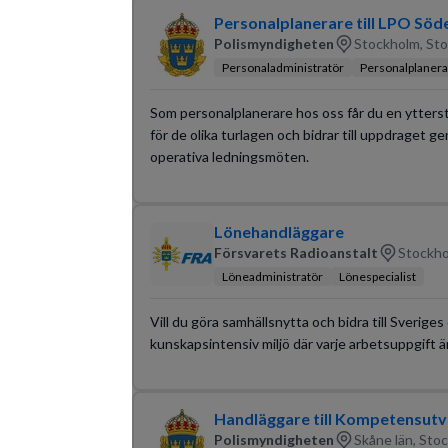
Personalplanerare till LPO Sö
Polismyndigheten
Stockholm, Sto
Personaladministratör
Personalplanera
Som personalplanerare hos oss får du en ytterst
för de olika turlagen och bidrar till uppdraget 
operativa ledningsmöten.
Lönehandläggare
Försvarets Radioanstalt
Stockho
Löneadministratör
Lönespecialist
Vill du göra samhällsnytta och bidra till Sveri
kunskapsintensiv miljö där varje arbetsuppgift är
Handläggare till Kompetensutv
Polismyndigheten
Skåne län, Sto