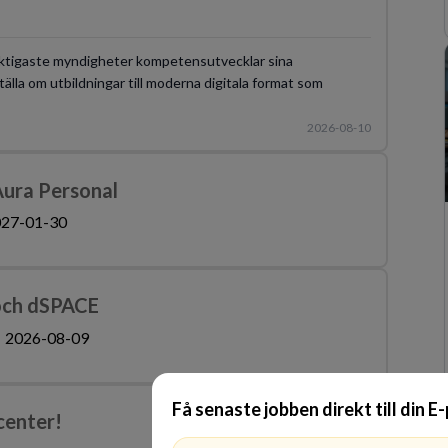
 viktigaste myndigheter kompetensutvecklar sina
älla om utbildningar till moderna digitala format som
2026-08-10
Aura Personal
27-01-30
 och dSPACE
2026-08-09
Få senaste jobben direkt till din E
center!