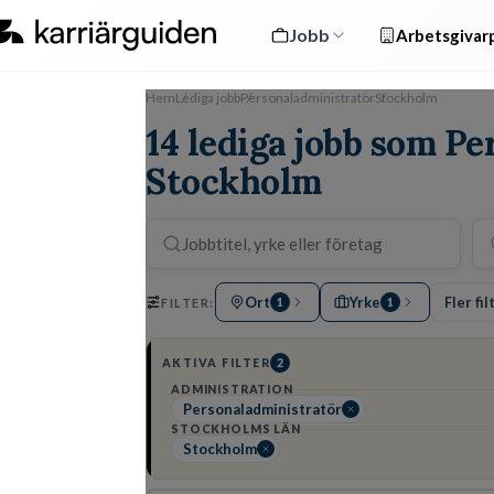
Jobb
Arbetsgivarp
Hem
Lediga jobb
Personaladministratör
Stockholm
14 lediga jobb som Pe
Stockholm
Ort
Yrke
Fler fil
FILTER:
1
1
AKTIVA FILTER
2
ADMINISTRATION
Personaladministratör
STOCKHOLMS LÄN
Stockholm