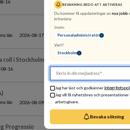
08-16
BEVAKNING REDO ATT AKTIVERAS
Du kommer få uppdateringar av
nya jobb
s
kriteriera:
Inom:
ms län
2026-08-17
Personaladministratör
Vart?
Stockholm
 roll i Stockholm
-08-16
integritetspol
Jag har läst och godkänner
A)
Jag vill få nyhetsbrev och presentationer
arbetsgivare.
ms län
2026-08-09
Bevaka sökning
ig Progressio