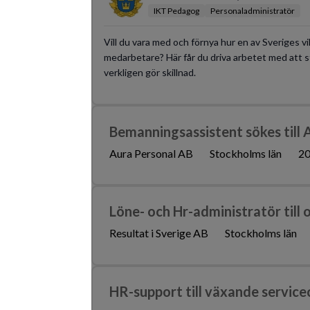
IKT Pedagog
Personaladministratör
Vill du vara med och förnya hur en av Sveriges
medarbetare? Här får du driva arbetet med att st
verkligen gör skillnad.
Bemanningsassistent sökes till 
Aura Personal AB
Stockholms län
20
Löne- och Hr-administratör till
Resultat i Sverige AB
Stockholms län
HR-support till växande service