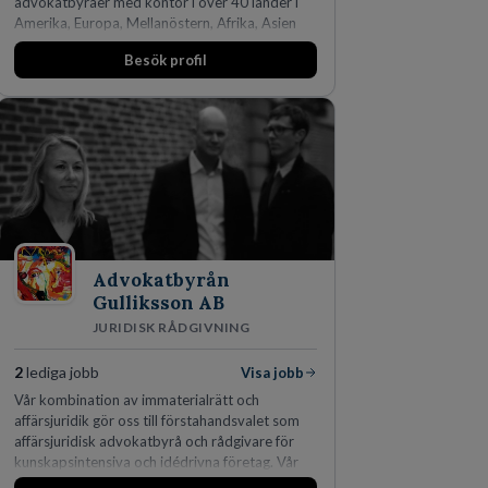
advokatbyråer med kontor i över 40 länder i
Amerika, Europa, Mellanöstern, Afrika, Asien
och Oceanien. Vi är specialister inom
Besök profil
affärsjuridikens alla områden och vi har några
av världens ledande bolag som klienter. Med
fler än 450 jurister på fem kontor i Stockholm,
Köpenhamn, Århus, Oslo och Helsingfors kan vi
på DLA Piper erbjuda våra klienter en unik,
effektiv och gränsöverskridande nordisk
expertis. På vårt kontor i centrala Stockholm är
vi idag drygt 240 medarbetare.
Advokatbyrån
Gulliksson AB
JURIDISK RÅDGIVNING
2
lediga jobb
Visa jobb
Vår kombination av immaterialrätt och
affärsjuridik gör oss till förstahandsvalet som
affärsjuridisk advokatbyrå och rådgivare för
kunskapsintensiva och idédrivna företag. Vår
expertis inom IP-tillgångar har gett oss en