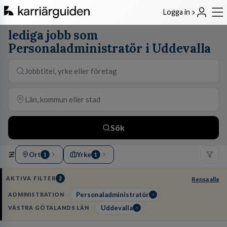
Logga in
lediga jobb som
Personaladministratör i Uddevalla
Sök
Ort
Yrke
1
1
AKTIVA FILTER
2
Rensa alla
Personaladministratör
ADMINISTRATION
Uddevalla
VÄSTRA GÖTALANDS LÄN