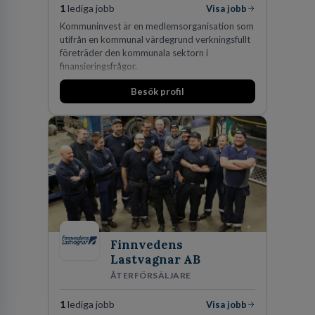
1
lediga jobb
Visa jobb
Kommuninvest är en medlemsorganisation som
utifrån en kommunal värdegrund verkningsfullt
företräder den kommunala sektorn i
finansieringsfrågor.
Besök profil
Finnvedens
Lastvagnar AB
ÅTERFÖRSÄLJARE
1
lediga jobb
Visa jobb