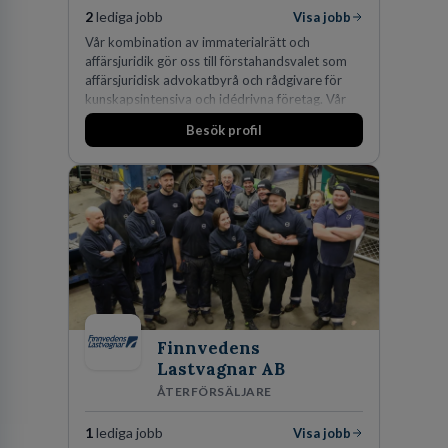
2
lediga jobb
Visa jobb
Vår kombination av immaterialrätt och
affärsjuridik gör oss till förstahandsvalet som
affärsjuridisk advokatbyrå och rådgivare för
kunskapsintensiva och idédrivna företag. Vår
expertis inom IP-tillgångar har gett oss en
Besök profil
marknadsledande position. Våra klienter väljer
oss för den kompetens som krävs för att
skydda, utveckla och kommersialisera
företagets viktigaste tillgångar.
Finnvedens
Lastvagnar AB
ÅTERFÖRSÄLJARE
1
lediga jobb
Visa jobb