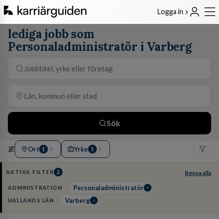
Logga in
lediga jobb som
Personaladministratör i Varberg
Sök
Ort
Yrke
1
1
AKTIVA FILTER
2
Rensa alla
Personaladministratör
ADMINISTRATION
Varberg
HALLANDS LÄN