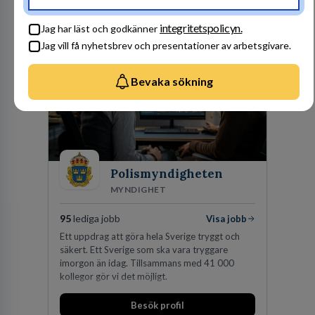
Besök profil
integritetspolicyn.
Jag har läst och godkänner
Jag vill få nyhetsbrev och presentationer av arbetsgivare.
Bevaka sökning
Polismyndigheten
MYNDIGHET
95
lediga jobb
Visa jobb
Ett uppdrag att göra hela Sverige tryggt och
säkert. Ett Sverige som ska vara tryggare
imorgon än idag. Tillsammans med 41 000
kollegor gör vi det möjligt.
Besök profil