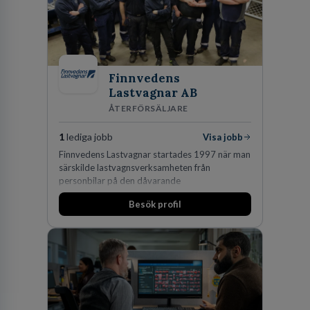
Finnvedens
Lastvagnar AB
ÅTERFÖRSÄLJARE
1
lediga jobb
Visa jobb
Finnvedens Lastvagnar startades 1997 när man
särskilde lastvagnsverksamheten från
personbilar på den dåvarande
huvudanläggningen i Värnamo. Sedan dess har
Besök profil
man expanderat kraftigt genom ett antal
förvärv i närliggande distrikt.Idag är bolaget
den största privata återförsäljaren av Volvo
Lastvagnar och finns representerade på 20
orter i södra Sverige.