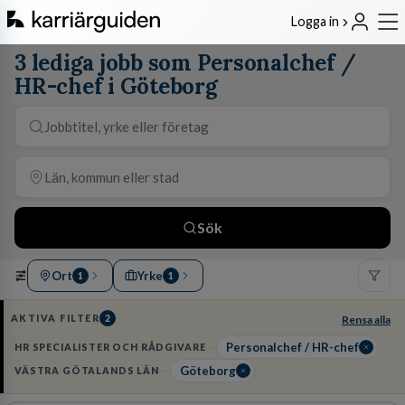
Logga in
3 lediga jobb som Personalchef /
HR-chef i Göteborg
Sök
Ort
Yrke
1
1
AKTIVA FILTER
2
Rensa alla
Personalchef / HR-chef
HR SPECIALISTER OCH RÅDGIVARE
Göteborg
VÄSTRA GÖTALANDS LÄN