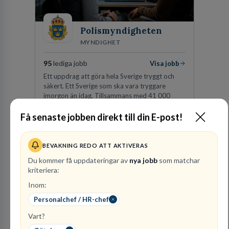
Polismyndigheten
MYNDIGHET
95
lediga jobb
Visa jobb
Ett uppdrag att göra hela Sverige tryggt och
säkert. Ett Sverige som ska vara tryggare
imorgon än idag. Tillsammans med 41 000
kollegor gör vi det möjligt.
Få senaste jobben direkt till din E-post!
Besök profil
BEVAKNING REDO ATT AKTIVERAS
Du kommer få uppdateringar av
nya jobb
som matchar
kriteriera:
Inom:
Personalchef / HR-chef
Vart?