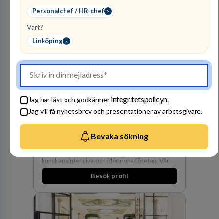
den största privata återförsäljaren av Volvo
Lastvagnar och finns representerade på 20
Personalchef / HR-chef
orter i södra Sverige.
Vart?
Linköping
Advokatbyrån
Gulliksson AB
integritetspolicyn.
Jag har läst och godkänner
JURIDISK RÅDGIVNING
Jag vill få nyhetsbrev och presentationer av arbetsgivare.
2
lediga jobb
Visa jobb
Vår kombination av immaterialrätt och
Bevaka sökning
affärsjuridik gör oss till förstahandsvalet som
affärsjuridisk advokatbyrå och rådgivare för
kunskapsintensiva och idédrivna företag. Vår
expertis inom IP-tillgångar har gett oss en
Besök profil
marknadsledande position. Våra klienter väljer
oss för den kompetens som krävs för att
skydda, utveckla och kommersialisera
företagets viktigaste tillgångar.