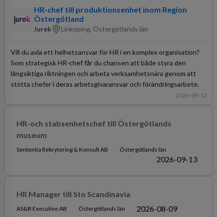
HR-chef till produktionsenhet inom Region
Östergötland
Jurek
Linköping, Östergötlands län
Vill du axla ett helhetsansvar för HR i en komplex organisation?
Som strategisk HR-chef får du chansen att både styra den
långsiktiga riktningen och arbeta verksamhetsnära genom att
stötta chefer i deras arbetsgivaransvar och förändringsarbete.
2026-08-12
HR-och stabsenhetschef till Östergötlands
museum
Sententia Rekrytering & Konsult AB
Östergötlands län
2026-09-13
HR Manager till Sto Scandinavia
2026-08-09
AS&B Executive AB
Östergötlands län