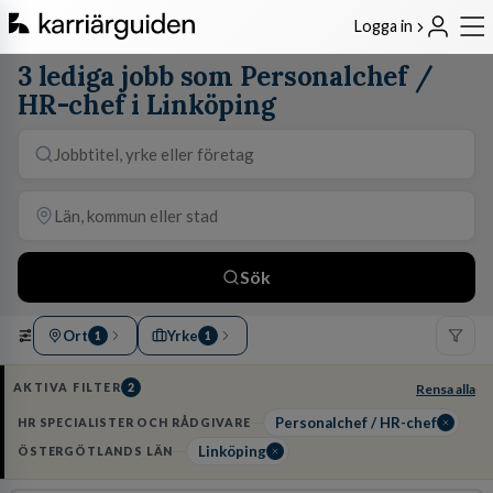
Logga in
3 lediga jobb som Personalchef /
HR-chef i Linköping
Sök
Ort
Yrke
1
1
AKTIVA FILTER
2
Rensa alla
Personalchef / HR-chef
HR SPECIALISTER OCH RÅDGIVARE
Linköping
ÖSTERGÖTLANDS LÄN