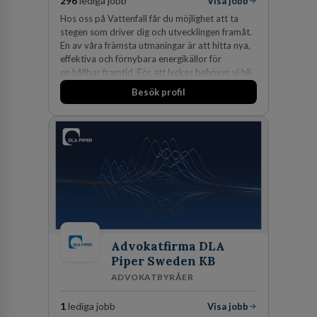
296
lediga jobb
Visa jobb
Hos oss på Vattenfall får du möjlighet att ta
stegen som driver dig och utvecklingen framåt.
En av våra främsta utmaningar är att hitta nya,
effektiva och förnybara energikällor för
en hållbar framtid. För att lyckas behöver vi bli
fler medarbetare som vill göra skillnad.
Besök profil
Advokatfirma DLA
Piper Sweden KB
ADVOKATBYRÅER
1
lediga jobb
Visa jobb