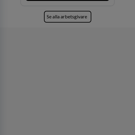
oss för den kompetens som krävs för att
skydda, utveckla och kommersialisera
företagets viktigaste tillgångar.
Se alla arbetsgivare