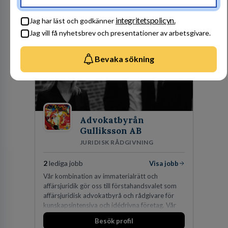
Besök profil
integritetspolicyn.
Jag har läst och godkänner
Jag vill få nyhetsbrev och presentationer av arbetsgivare.
Bevaka sökning
Advokatbyrån
Gulliksson AB
JURIDISK RÅDGIVNING
2
lediga jobb
Visa jobb
Vår kombination av immaterialrätt och
affärsjuridik gör oss till förstahandsvalet som
affärsjuridisk advokatbyrå och rådgivare för
kunskapsintensiva och idédrivna företag. Vår
expertis inom IP-tillgångar har gett oss en
Besök profil
marknadsledande position. Våra klienter väljer