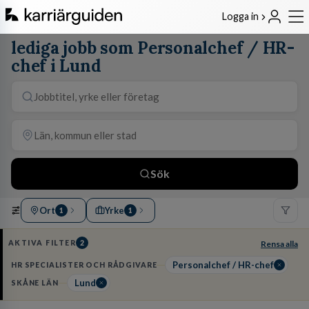
Logga in
lediga jobb som Personalchef / HR-
chef i Lund
Sök
Ort
Yrke
1
1
AKTIVA FILTER
2
Rensa alla
Personalchef / HR-chef
HR SPECIALISTER OCH RÅDGIVARE
Lund
SKÅNE LÄN