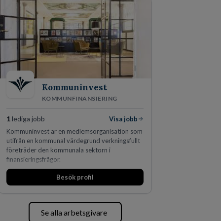
den största privata återförsäljaren av Volvo
Lastvagnar och finns representerade på 20
orter i södra Sverige.
Kommuninvest
KOMMUNFINANSIERING
1
lediga jobb
Visa jobb
Kommuninvest är en medlemsorganisation som
utifrån en kommunal värdegrund verkningsfullt
företräder den kommunala sektorn i
finansieringsfrågor.
Besök profil
Se alla arbetsgivare