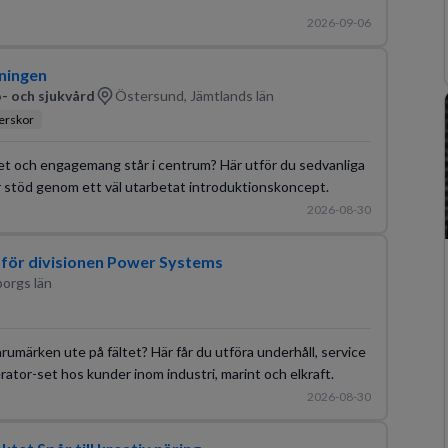
2026-09-06
gningen
- och sjukvård
Östersund, Jämtlands län
terskor
ghet och engagemang står i centrum? Här utför du sedvanliga
 stöd genom ett väl utarbetat introduktionskoncept.
2026-08-30
 för divisionen Power Systems
borgs län
rumärken ute på fältet? Här får du utföra underhåll, service
tor-set hos kunder inom industri, marint och elkraft.
2026-08-30