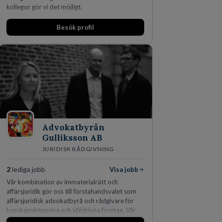
kollegor gör vi det möjligt.
Besök profil
Advokatbyrån
Gulliksson AB
JURIDISK RÅDGIVNING
2
lediga jobb
Visa jobb
Vår kombination av immaterialrätt och
affärsjuridik gör oss till förstahandsvalet som
affärsjuridisk advokatbyrå och rådgivare för
kunskapsintensiva och idédrivna företag. Vår
expertis inom IP-tillgångar har gett oss en