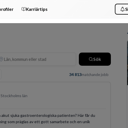
rofiler
Karriärtips
S
Sök
34 813
matchande jobb
 Stockholms län
en akut sjuka gastroenterologiska patienten? Här får du
ning som präglas av ett gott samarbete och en unik