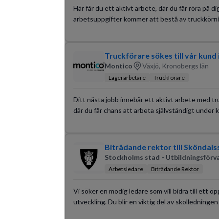
Här får du ett aktivt arbete, där du får röra på di
arbetsuppgifter kommer att bestå av truckkörnin
Truckförare sökes till vår kund 
Montico
Växjö, Kronobergs län
Lagerarbetare
Truckförare
Ditt nästa jobb innebär ett aktivt arbete med tru
där du får chans att arbeta självständigt under kv
Biträdande rektor till Sköndals
Stockholms stad - Utbildningsförv
Arbetsledare
Biträdande Rektor
Vi söker en modig ledare som vill bidra till ett 
utveckling. Du blir en viktig del av skolledninge