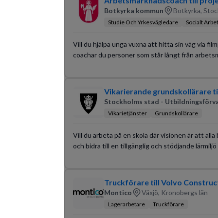
Arbetsmarknadscoach till projek
Botkyrka kommun
Botkyrka, Stoc
Studie Och Yrkesvägledare
Socialt Arbe
Vill du hjälpa unga vuxna att hitta sin väg via fil
coachar du personer som står långt från arbetsm
Vikarierande grundskollärare ti
Stockholms stad - Utbildningsförv
Vikarietjänster
Grundskollärare
Vill du arbeta på en skola där visionen är att alla
och bidra till en tillgänglig och stödjande lärmiljö 
Truckförare till Volvo Construc
Montico
Växjö, Kronobergs län
Lagerarbetare
Truckförare