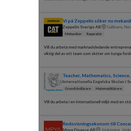
Vi på Zeppelin söker nu mekaniker
Zeppelin Sverige AB
Gällivare, No
Mekaniker
Reparatör
Vill du arbeta med marknadsledande entreprenad
viktig del av ett team som sköter om tunga ford
Teacher, Mathematics, Science
Internationella Engelska Skolan i S
Grundskollärare
Matematiklärare
Vill du arbeta i en internationell miljö med en st
Redovisningsekonom till Conce
Mpya Finance AB
Jönköping, Jönk