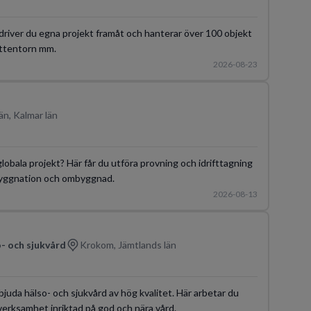
driver du egna projekt framåt och hanterar över 100 objekt
attentorn mm.
2026-08-23
än, Kalmar län
globala projekt? Här får du utföra provning och idrifttagning
ybyggnation och ombyggnad.
2026-08-13
- och sjukvård
Krokom, Jämtlands län
bjuda hälso- och sjukvård av hög kvalitet. Här arbetar du
verksamhet inriktad på god och nära vård.