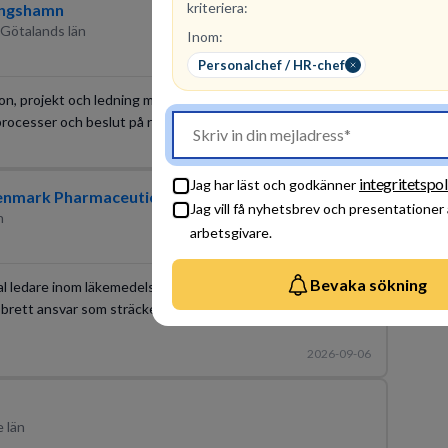
kriteriera:
Kungshamn
 Götalands län
Inom:
Personalchef / HR-chef
on, projekt och ledning med både operativa och strategiska
processer och beslut på riktigt.
2026-08-13
integritetspol
Jag har läst och godkänner
enmark Pharmaceuticals Nordic AB
Jag vill få nyhetsbrev och presentationer
n
arbetsgivare.
Bevaka sökning
al ledare inom läkemedelsbranschen? I rollen ger du
brett ansvar som sträcker sig från resultatstyrning till att
2026-09-06
 län