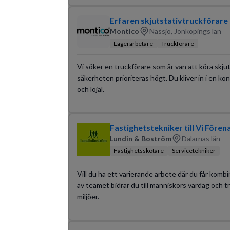
Erfaren skjutstativtruckförare s
Montico
Nässjö, Jönköpings län
Lagerarbetare
Truckförare
Vi söker en truckförare som är van att köra skjuts
säkerheten prioriteras högt. Du kliver in i en k
och lojal.
Fastighetstekniker till Vi Fören
Lundin & Boström
Dalarnas län
Fastighetsskötare
Servicetekniker
Vill du ha ett varierande arbete där du får komb
av teamet bidrar du till människors vardag och t
miljöer.