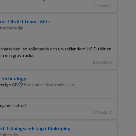
2026-08-31
 till vårt team i Aitik!
rrbottens län
maskiner i en spännande och utvecklande miljö? Du blir en
on och gruvtruckar.
2026-08-31
, Technology
verige AB
Stockholm, Stockholms län
ödjande kultur?
2026-08-12
pt Träningsredskap i Jönköping
öpings län