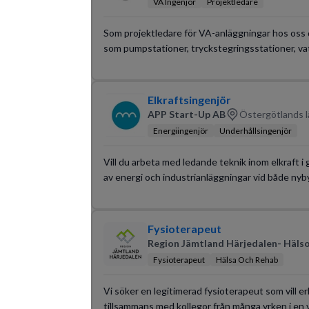
VA Ingenjör
Projektledare
Som projektledare för VA-anläggningar hos oss 
som pumpstationer, tryckstegringsstationer, v
Elkraftsingenjör
APP Start-Up AB
Östergötlands l
Energiingenjör
Underhållsingenjör
Vill du arbeta med ledande teknik inom elkraft i 
av energi och industrianläggningar vid både n
Fysioterapeut
Region Jämtland Härjedalen- Hälso
Fysioterapeut
Hälsa Och Rehab
Vi söker en legitimerad fysioterapeut som vill er
tillsammans med kollegor från många yrken i en 