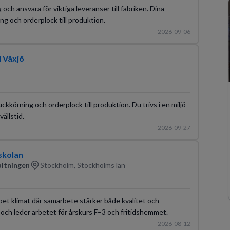
g och ansvara för viktiga leveranser till fabriken. Dina
g och orderplock till produktion.
2026-09-06
i Växjö
ckkörning och orderplock till produktion. Du trivs i en miljö
ällstid.
2026-09-27
skolan
altningen
Stockholm, Stockholms län
öppet klimat där samarbete stärker både kvalitet och
n och leder arbetet för årskurs F–3 och fritidshemmet.
2026-08-12