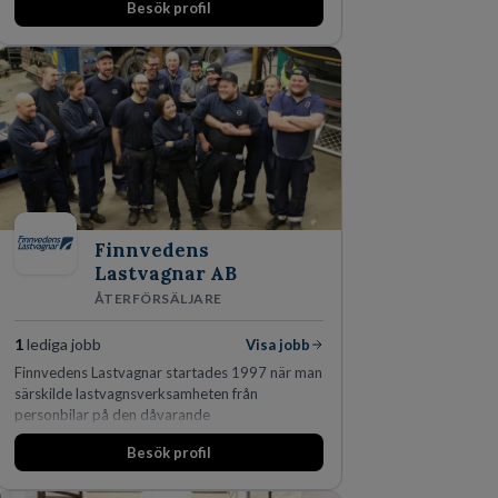
Besök profil
marknadsledande position. Våra klienter väljer
oss för den kompetens som krävs för att
skydda, utveckla och kommersialisera
företagets viktigaste tillgångar.
Finnvedens
Lastvagnar AB
ÅTERFÖRSÄLJARE
1
lediga jobb
Visa jobb
Finnvedens Lastvagnar startades 1997 när man
särskilde lastvagnsverksamheten från
personbilar på den dåvarande
huvudanläggningen i Värnamo. Sedan dess har
Besök profil
man expanderat kraftigt genom ett antal
förvärv i närliggande distrikt.Idag är bolaget