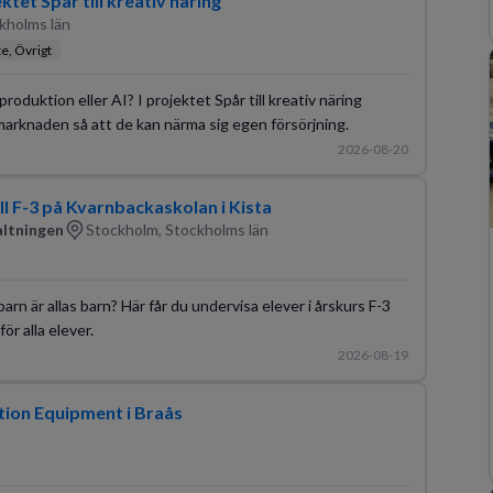
tet Spår till kreativ näring
kholms län
te, Övrigt
mproduktion eller AI? I projektet Spår till kreativ näring
arknaden så att de kan närma sig egen försörjning.
2026-08-20
ll F-3 på Kvarnbackaskolan i Kista
altningen
Stockholm, Stockholms län
 barn är allas barn? Här får du undervisa elever i årskurs F-3
för alla elever.
2026-08-19
tion Equipment i Braås