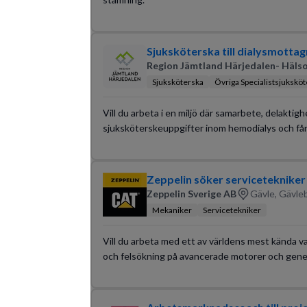
Sjuksköterska till dialysmotta
Region Jämtland Härjedalen- Hälso
Sjuksköterska
Övriga Specialistsjukskö
Vill du arbeta i en miljö där samarbete, delakti
sjuksköterskeuppgifter inom hemodialys och får
Zeppelin söker servicetekniker
Zeppelin Sverige AB
Gävle, Gävle
Mekaniker
Servicetekniker
Vill du arbeta med ett av världens mest kända va
och felsökning på avancerade motorer och genera