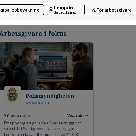
Logga in
kapa jobbevakning
För arbetsgivare
Se bevakningar
Arbetsgivare i fokus
Polismyndigheten
MYNDIGHET
99
lediga jobb
Visa jobb
Ett uppdrag att göra hela Sverige tryggt och
säkert. Ett Sverige som ska vara tryggare
imorgon än idag. Tillsammans med 41 000