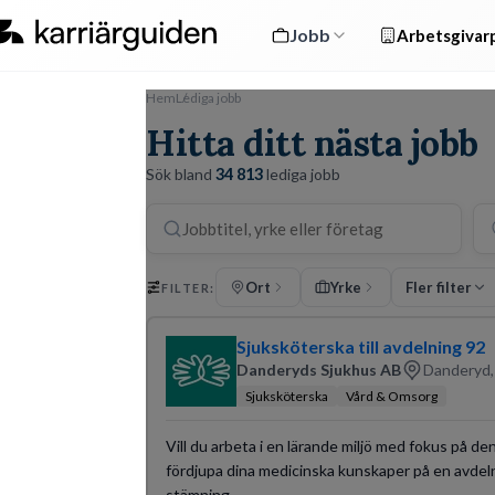
Jobb
Arbetsgivarp
Hem
Lediga jobb
Hitta ditt nästa jobb
Sök bland
34 813
lediga jobb
Ort
Yrke
Fler filter
FILTER:
Sjuksköterska till avdelning 92
Danderyds Sjukhus AB
Danderyd,
Sjuksköterska
Vård & Omsorg
Vill du arbeta i en lärande miljö med fokus på d
fördjupa dina medicinska kunskaper på en avdel
stämning.