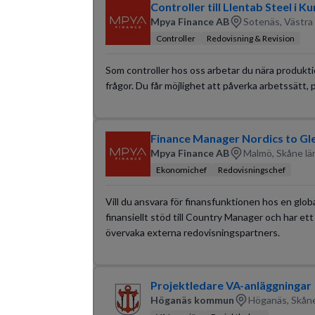
Controller till Llentab Steel i 
Mpya Finance AB
Sotenäs, Västra
Controller
Redovisning & Revision
Som controller hos oss arbetar du nära produkti
frågor. Du får möjlighet att påverka arbetssätt, 
Finance Manager Nordics to Gl
Mpya Finance AB
Malmö, Skåne lä
Ekonomichef
Redovisningschef
Vill du ansvara för finansfunktionen hos en glob
finansiellt stöd till Country Manager och har ett 
övervaka externa redovisningspartners.
Projektledare VA-anläggningar
Höganäs kommun
Höganäs, Skåne