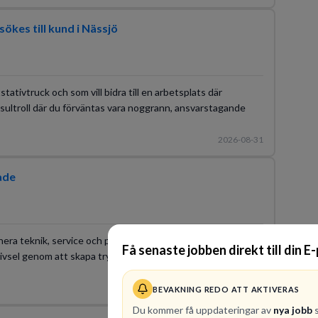
ökes till kund i Nässjö
tativtruck och som vill bidra till en arbetsplats där
onsultroll där du förväntas vara noggrann, ansvarstagande
2026-08-31
ade
inera teknik, service och problemlösning? Som en viktig del
Få senaste jobben direkt till din E
rivsel genom att skapa trygga, välskötta och trivsamma
2026-08-24
BEVAKNING REDO ATT AKTIVERAS
Du kommer få uppdateringar av
nya jobb
s