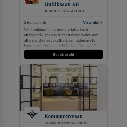
Gulliksson AB
JURIDISK RÅDGIVNING
2
lediga jobb
Visa jobb
Vår kombination av immaterialrätt och
affärsjuridik gör oss till förstahandsvalet som
affärsjuridisk advokatbyrå och rådgivare för
kunskapsintensiva och idédrivna företag. Vår
expertis inom IP-tillgångar har gett oss en
Besök profil
marknadsledande position. Våra klienter väljer
oss för den kompetens som krävs för att
skydda, utveckla och kommersialisera
företagets viktigaste tillgångar.
Kommuninvest
KOMMUNFINANSIERING