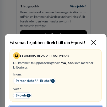
1
lediga jobb
Visa jobb
Kommuninvest är en medlemsorganisation som
utifrån en kommunal värdegrund verkningsfullt
företräder den kommunala sektorn i
finansieringsfrågor.
Besök profil
Få senaste jobben direkt till din E-post!
BEVAKNING REDO ATT AKTIVERAS
Du kommer få uppdateringar av
nya jobb
som matchar
kriteriera:
Inom:
Personalchef / HR-chef
Finnvedens
Vart?
Lastvagnar AB
Skövde
ÅTERFÖRSÄLJARE
1
lediga jobb
Visa jobb