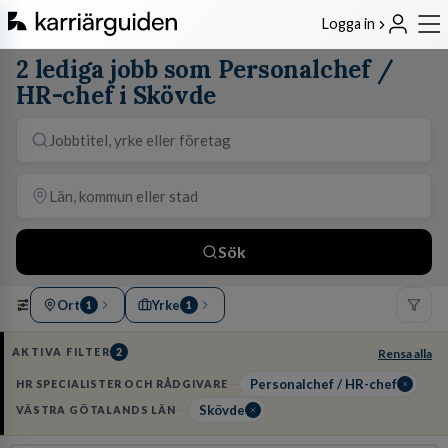
Logga in
2 lediga jobb som Personalchef /
HR-chef i Skövde
Sök
Ort
Yrke
1
1
AKTIVA FILTER
2
Rensa alla
Personalchef / HR-chef
HR SPECIALISTER OCH RÅDGIVARE
Skövde
VÄSTRA GÖTALANDS LÄN