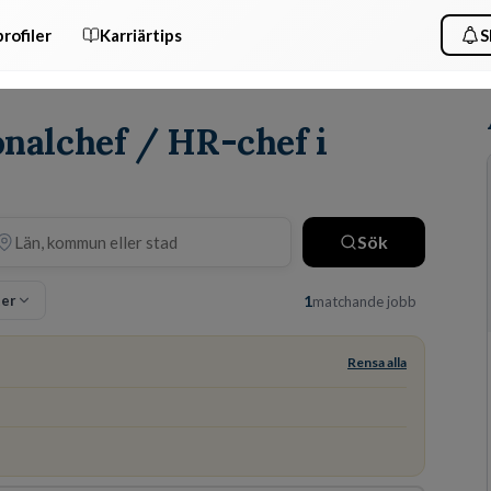
rofiler
Karriärtips
S
onalchef / HR-chef i
Sök
ter
1
matchande jobb
Rensa alla