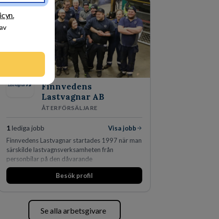
icyn.
 av
Finnvedens
Lastvagnar AB
ÅTERFÖRSÄLJARE
1
lediga jobb
Visa jobb
Finnvedens Lastvagnar startades 1997 när man
särskilde lastvagnsverksamheten från
personbilar på den dåvarande
huvudanläggningen i Värnamo. Sedan dess har
Besök profil
man expanderat kraftigt genom ett antal
förvärv i närliggande distrikt.Idag är bolaget
den största privata återförsäljaren av Volvo
Lastvagnar och finns representerade på 20
Se alla arbetsgivare
orter i södra Sverige.