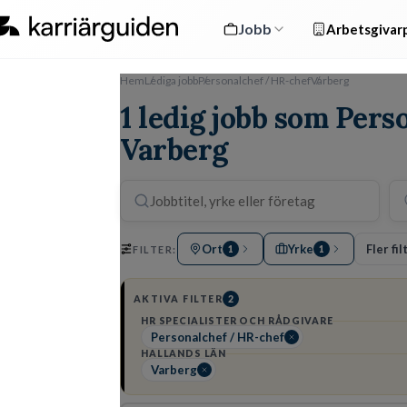
Jobb
Arbetsgivarp
Hem
Lediga jobb
Personalchef / HR-chef
Varberg
1 ledig jobb som Pers
Varberg
Ort
Yrke
Fler fil
FILTER:
1
1
AKTIVA FILTER
2
HR SPECIALISTER OCH RÅDGIVARE
Personalchef / HR-chef
HALLANDS LÄN
Varberg