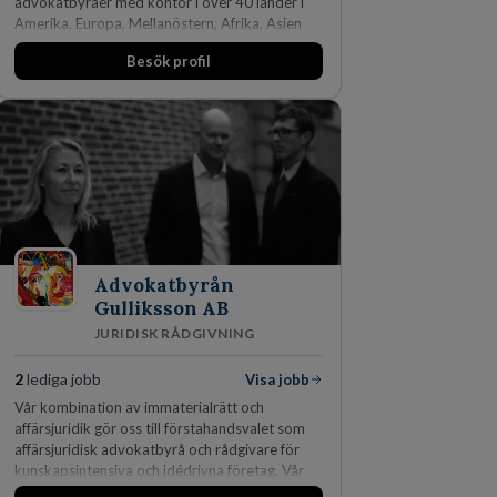
advokatbyråer med kontor i över 40 länder i
Amerika, Europa, Mellanöstern, Afrika, Asien
och Oceanien. Vi är specialister inom
Besök profil
affärsjuridikens alla områden och vi har några
av världens ledande bolag som klienter. Med
fler än 450 jurister på fem kontor i Stockholm,
Köpenhamn, Århus, Oslo och Helsingfors kan vi
på DLA Piper erbjuda våra klienter en unik,
effektiv och gränsöverskridande nordisk
expertis. På vårt kontor i centrala Stockholm är
vi idag drygt 240 medarbetare.
Advokatbyrån
Gulliksson AB
JURIDISK RÅDGIVNING
2
lediga jobb
Visa jobb
Vår kombination av immaterialrätt och
affärsjuridik gör oss till förstahandsvalet som
affärsjuridisk advokatbyrå och rådgivare för
kunskapsintensiva och idédrivna företag. Vår
expertis inom IP-tillgångar har gett oss en