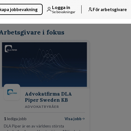
Logga in
kapa jobbevakning
För arbetsgivare
Se bevakningar
Arbetsgivare i fokus
Advokatfirma DLA
Piper Sweden KB
ADVOKATBYRÅER
1
lediga jobb
Visa jobb
DLA Piper är en av världens största