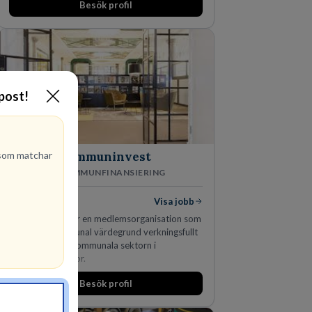
Besök profil
marknadsledande position. Våra klienter väljer
oss för den kompetens som krävs för att
skydda, utveckla och kommersialisera
företagets viktigaste tillgångar.
-post!
om matchar
Kommuninvest
KOMMUNFINANSIERING
1
lediga jobb
Visa jobb
Kommuninvest är en medlemsorganisation som
utifrån en kommunal värdegrund verkningsfullt
företräder den kommunala sektorn i
finansieringsfrågor.
Besök profil