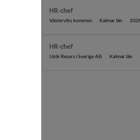
HR-chef
Västerviks kommun
Kalmar län
202
HR-chef
Unik Resurs i Sverige AB
Kalmar län