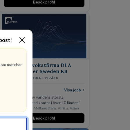
Besök profil
marknadsledande position. Våra klienter väljer
oss för den kompetens som krävs för att
skydda, utveckla och kommersialisera
företagets viktigaste tillgångar.
-post!
om matchar
Advokatfirma DLA
Piper Sweden KB
ADVOKATBYRÅER
1
lediga jobb
Visa jobb
DLA Piper är en av världens största
advokatbyråer med kontor i över 40 länder i
Amerika, Europa, Mellanöstern, Afrika, Asien
och Oceanien. Vi är specialister inom
Besök profil
affärsjuridikens alla områden och vi har några
av världens ledande bolag som klienter. Med