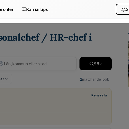
rofiler
Karriärtips
S
rsonalchef / HR-chef i
Sök
ter
2
matchande jobb
Rensa alla