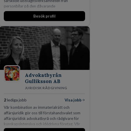
särskilde lastvagnsverksamheten från
personbilar på den dåvarande
huvudanläggningen i Värnamo. Sedan dess har
Besök profil
man expanderat kraftigt genom ett antal
förvärv i närliggande distrikt.Idag är bolaget
den största privata återförsäljaren av Volvo
Lastvagnar och finns representerade på 20
orter i södra Sverige.
Advokatbyrån
Gulliksson AB
JURIDISK RÅDGIVNING
2
lediga jobb
Visa jobb
Vår kombination av immaterialrätt och
affärsjuridik gör oss till förstahandsvalet som
affärsjuridisk advokatbyrå och rådgivare för
kunskapsintensiva och idédrivna företag. Vår
expertis inom IP-tillgångar har gett oss en