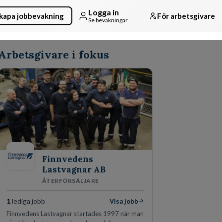
Logga in
kapa jobbevakning
För arbetsgivare
Se bevakningar
Arbetsgivare i fokus
Finnvedens
Lastvagnar AB
ÅTERFÖRSÄLJARE
1
lediga jobb
Visa jobb
Finnvedens Lastvagnar startades 1997 när man