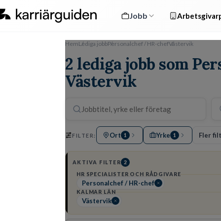
Jobb
Arbetsgivarp
Hem
Lediga jobb
Personalchef / HR-chef
Västervik
2 lediga jobb som Pe
Västervik
Ort
Yrke
Fler fil
FILTER:
1
1
AKTIVA FILTER
2
HR SPECIALISTER OCH RÅDGIVARE
Personalchef / HR-chef
KALMAR LÄN
Västervik