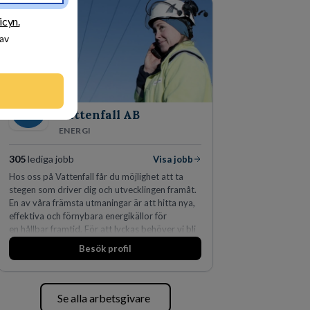
fler än 450 jurister på fem kontor i Stockholm,
Köpenhamn, Århus, Oslo och Helsingfors kan vi
icyn.
på DLA Piper erbjuda våra klienter en unik,
 av
effektiv och gränsöverskridande nordisk
expertis. På vårt kontor i centrala Stockholm är
vi idag drygt 240 medarbetare.
Vattenfall AB
ENERGI
305
lediga jobb
Visa jobb
Hos oss på Vattenfall får du möjlighet att ta
stegen som driver dig och utvecklingen framåt.
En av våra främsta utmaningar är att hitta nya,
effektiva och förnybara energikällor för
en hållbar framtid. För att lyckas behöver vi bli
fler medarbetare som vill göra skillnad.
Besök profil
Se alla arbetsgivare