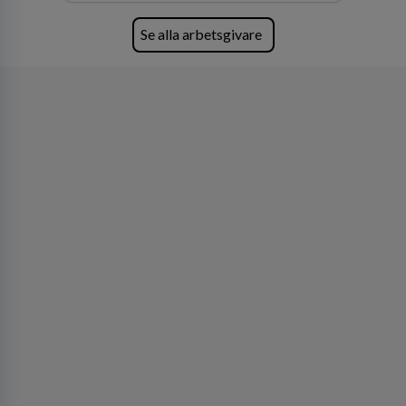
fler än 450 jurister på fem kontor i Stockholm,
Köpenhamn, Århus, Oslo och Helsingfors kan vi
Se alla arbetsgivare
på DLA Piper erbjuda våra klienter en unik,
effektiv och gränsöverskridande nordisk
expertis. På vårt kontor i centrala Stockholm är
vi idag drygt 240 medarbetare.