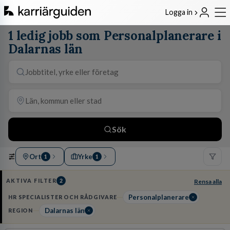
Logga in
1 ledig jobb som Personalplanerare i
Dalarnas län
Sök
Ort
Yrke
1
1
AKTIVA FILTER
2
Rensa alla
Personalplanerare
HR SPECIALISTER OCH RÅDGIVARE
Dalarnas län
REGION