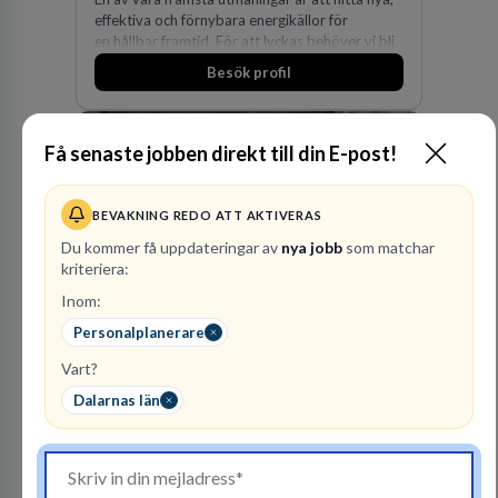
effektiva och förnybara energikällor för
en hållbar framtid. För att lyckas behöver vi bli
fler medarbetare som vill göra skillnad.
Besök profil
Få senaste jobben direkt till din E-post!
BEVAKNING REDO ATT AKTIVERAS
Du kommer få uppdateringar av
nya jobb
som matchar
kriteriera:
Inom:
Polismyndigheten
Personalplanerare
MYNDIGHET
Vart?
99
lediga jobb
Visa jobb
Dalarnas län
Ett uppdrag att göra hela Sverige tryggt och
säkert. Ett Sverige som ska vara tryggare
imorgon än idag. Tillsammans med 41 000
kollegor gör vi det möjligt.