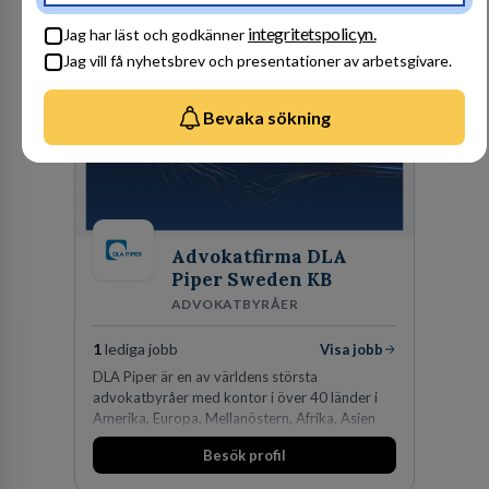
Besök profil
integritetspolicyn.
Jag har läst och godkänner
Jag vill få nyhetsbrev och presentationer av arbetsgivare.
Bevaka sökning
Advokatfirma DLA
Piper Sweden KB
ADVOKATBYRÅER
1
lediga jobb
Visa jobb
DLA Piper är en av världens största
advokatbyråer med kontor i över 40 länder i
Amerika, Europa, Mellanöstern, Afrika, Asien
och Oceanien. Vi är specialister inom
Besök profil
affärsjuridikens alla områden och vi har några
av världens ledande bolag som klienter. Med