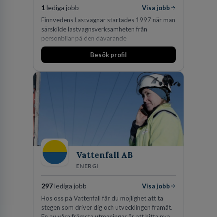
1
lediga jobb
Visa jobb
Finnvedens Lastvagnar startades 1997 när man
särskilde lastvagnsverksamheten från
personbilar på den dåvarande
huvudanläggningen i Värnamo. Sedan dess har
Besök profil
man expanderat kraftigt genom ett antal
förvärv i närliggande distrikt.Idag är bolaget
den största privata återförsäljaren av Volvo
Lastvagnar och finns representerade på 20
orter i södra Sverige.
Vattenfall AB
ENERGI
297
lediga jobb
Visa jobb
Hos oss på Vattenfall får du möjlighet att ta
stegen som driver dig och utvecklingen framåt.
En av våra främsta utmaningar är att hitta nya,