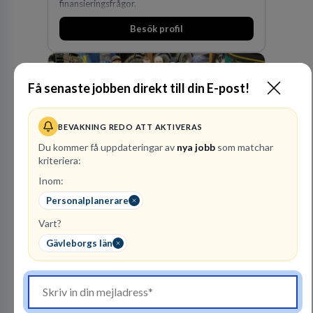
finansieringsfrågor.
Besök profil
Få senaste jobben direkt till din E-post!
BEVAKNING REDO ATT AKTIVERAS
Du kommer få uppdateringar av
nya jobb
som matchar
kriteriera:
Finnvedens
Inom:
Lastvagnar AB
Personalplanerare
ÅTERFÖRSÄLJARE
Vart?
1
lediga jobb
Visa jobb
Gävleborgs län
Finnvedens Lastvagnar startades 1997 när man
särskilde lastvagnsverksamheten från
personbilar på den dåvarande
huvudanläggningen i Värnamo. Sedan dess har
Besök profil
man expanderat kraftigt genom ett antal