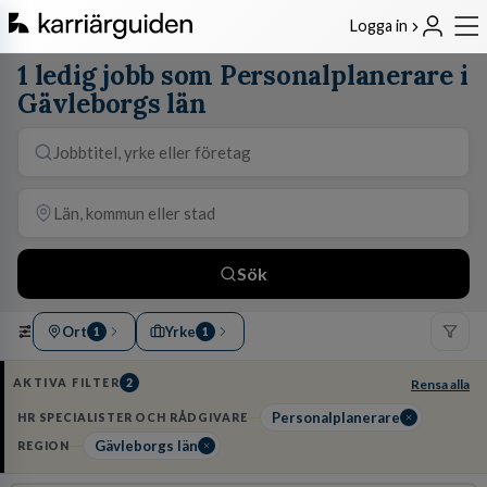
Logga in
1 ledig jobb som Personalplanerare i
Gävleborgs län
Sök
Ort
Yrke
1
1
AKTIVA FILTER
2
Rensa alla
Personalplanerare
HR SPECIALISTER OCH RÅDGIVARE
Gävleborgs län
REGION