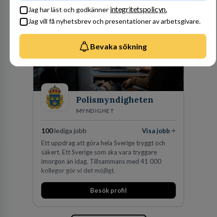
förvärv i närliggande distrikt.Idag är bolaget
integritetspolicyn.
Jag har läst och godkänner
den största privata återförsäljaren av Volvo
Jag vill få nyhetsbrev och presentationer av arbetsgivare.
Lastvagnar och finns representerade på 20
orter i södra Sverige.
Bevaka sökning
Polismyndigheten
MYNDIGHET
100
lediga jobb
Visa jobb
Ett uppdrag att göra hela Sverige tryggt och
säkert. Ett Sverige som ska vara tryggare
imorgon än idag. Tillsammans med 41 000
kollegor gör vi det möjligt.
Besök profil