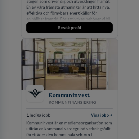
stegen som driver dig och utvecklingen framåt.
En av våra främsta utmaningar är att hitta nya,
effektiva och förnybara energikällor för
en hållbar framtid. För att lyckas behöver vi bli
fler medarbetare som vill göra skillnad.
Besök profil
Kommuninvest
KOMMUNFINANSIERING
1
lediga jobb
Visa jobb
Kommuninvest är en medlemsorganisation som
utifrån en kommunal värdegrund verkningsfullt
företräder den kommunala sektorn i