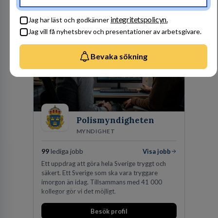
en hållbar framtid. För att lyckas behöver vi bli
fler medarbetare som vill göra skillnad.
Besök profil
integritetspolicyn.
Jag har läst och godkänner
Jag vill få nyhetsbrev och presentationer av arbetsgivare.
Bevaka sökning
Polismyndigheten
MYNDIGHET
99
lediga jobb
Visa jobb
Ett uppdrag att göra hela Sverige tryggt och
säkert. Ett Sverige som ska vara tryggare
imorgon än idag. Tillsammans med 41 000
kollegor gör vi det möjligt.
Besök profil