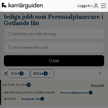
Logga in
lediga jobb som Personalplanerare i
Gotlands län
Sök
Ort
Yrke
1
1
AKTIVA FILTER
2
Rensa alla
Personalplanerare
HR SPECIALISTER OCH RÅDGIVARE
Gotlands län
REGION