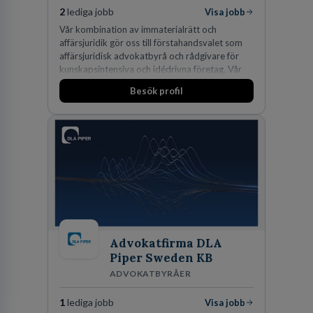
2
lediga jobb
Visa jobb
Vår kombination av immaterialrätt och
affärsjuridik gör oss till förstahandsvalet som
affärsjuridisk advokatbyrå och rådgivare för
kunskapsintensiva och idédrivna företag. Vår
expertis inom IP-tillgångar har gett oss en
Besök profil
marknadsledande position. Våra klienter väljer
oss för den kompetens som krävs för att
skydda, utveckla och kommersialisera
företagets viktigaste tillgångar.
Advokatfirma DLA
Piper Sweden KB
ADVOKATBYRÅER
1
lediga jobb
Visa jobb