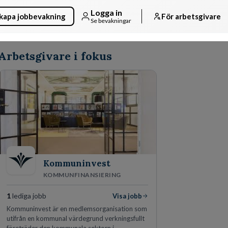
Logga in
kapa jobbevakning
För arbetsgivare
Se bevakningar
Arbetsgivare i fokus
Kommuninvest
KOMMUNFINANSIERING
1
lediga jobb
Visa jobb
Kommuninvest är en medlemsorganisation som
utifrån en kommunal värdegrund verkningsfullt