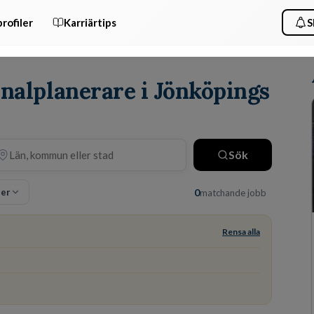
rofiler
Karriärtips
S
onalplanerare i Jönköpings
Sök
ter
0
matchande jobb
Rensa alla