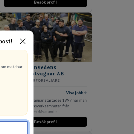
Besök profil
-post!
om matchar
Finnvedens
Lastvagnar AB
ÅTERFÖRSÄLJARE
1
lediga jobb
Visa jobb
Finnvedens Lastvagnar startades 1997 när man
särskilde lastvagnsverksamheten från
personbilar på den dåvarande
huvudanläggningen i Värnamo. Sedan dess har
Besök profil
man expanderat kraftigt genom ett antal
förvärv i närliggande distrikt.Idag är bolaget