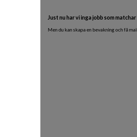
Just nu har vi inga jobb som matchar 
Men du kan skapa en bevakning och få mail