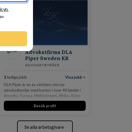
den största privata återförsäljaren av Volvo
Lastvagnar och finns representerade på 20
icyn.
orter i södra Sverige.
 av
Advokatfirma DLA
Piper Sweden KB
ADVOKATBYRÅER
1
lediga jobb
Visa jobb
DLA Piper är en av världens största
advokatbyråer med kontor i över 40 länder i
Amerika, Europa, Mellanöstern, Afrika, Asien
och Oceanien. Vi är specialister inom
Besök profil
affärsjuridikens alla områden och vi har några
av världens ledande bolag som klienter. Med
fler än 450 jurister på fem kontor i Stockholm,
Köpenhamn, Århus, Oslo och Helsingfors kan vi
Se alla arbetsgivare
på DLA Piper erbjuda våra klienter en unik,