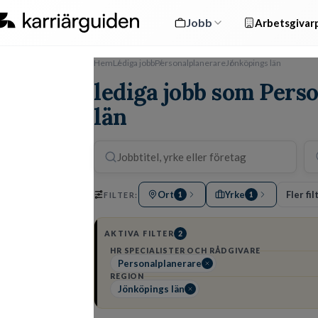
Jobb
Arbetsgivarp
Hem
Lediga jobb
Personalplanerare
Jönköpings län
lediga jobb som Pers
län
Ort
Yrke
Fler fil
FILTER:
1
1
AKTIVA FILTER
2
HR SPECIALISTER OCH RÅDGIVARE
Personalplanerare
REGION
Jönköpings län