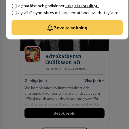
integritetspolicyn.
Jag har läst och godkänner
Jag vill få nyhetsbrev och presentationer av arbetsgivare.
Bevaka sökning
Advokatbyrån
Gulliksson AB
JURIDISK RÅDGIVNING
2
lediga jobb
Visa jobb
Vår kombination av immaterialrätt och
affärsjuridik gör oss till förstahandsvalet som
affärsjuridisk advokatbyrå och rådgivare för
kunskapsintensiva och idédrivna företag. Vår
expertis inom IP-tillgångar har gett oss en
Besök profil
marknadsledande position. Våra klienter väljer
oss för den kompetens som krävs för att
skydda, utveckla och kommersialisera