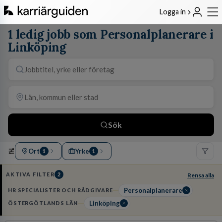
Logga in
1 ledig jobb som Personalplanerare i
Linköping
Sök
Ort
Yrke
1
1
AKTIVA FILTER
2
Rensa alla
Personalplanerare
HR SPECIALISTER OCH RÅDGIVARE
Linköping
ÖSTERGÖTLANDS LÄN