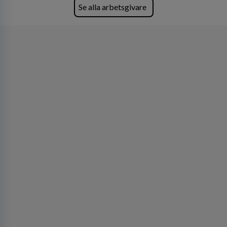
företagets viktigaste tillgångar.
Se alla arbetsgivare