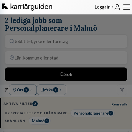
Logga in
2 lediga jobb som
Personalplanerare i Malmö
Sök
Ort
Yrke
1
1
AKTIVA FILTER
2
Rensa alla
Personalplanerare
HR SPECIALISTER OCH RÅDGIVARE
Malmö
SKÅNE LÄN