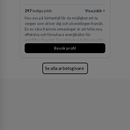
297
lediga jobb
Visa jobb
Hos oss på Vattenfall får du möjlighet att ta
stegen som driver dig och utvecklingen framåt.
En av våra främsta utmaningar är att hitta nya,
effektiva och förnybara energikällor för
en hållbar framtid. För att lyckas behöver vi bli
fler medarbetare som vill göra skillnad.
Besök profil
Se alla arbetsgivare