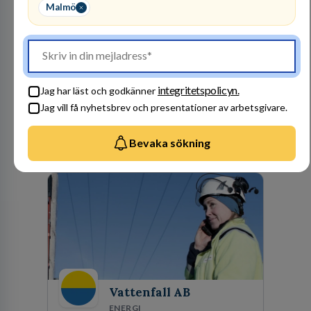
Malmö
Finnvedens
Lastvagnar AB
ÅTERFÖRSÄLJARE
1
lediga jobb
Visa jobb
integritetspolicyn.
Jag har läst och godkänner
Finnvedens Lastvagnar startades 1997 när man
Jag vill få nyhetsbrev och presentationer av arbetsgivare.
särskilde lastvagnsverksamheten från
personbilar på den dåvarande
huvudanläggningen i Värnamo. Sedan dess har
Bevaka sökning
Besök profil
man expanderat kraftigt genom ett antal
förvärv i närliggande distrikt.Idag är bolaget
den största privata återförsäljaren av Volvo
Lastvagnar och finns representerade på 20
orter i södra Sverige.
Vattenfall AB
ENERGI