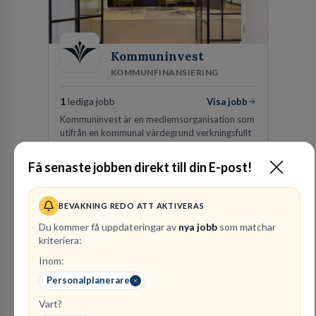
Kommuninvest
KOMMUNFINANSIERING
1
lediga jobb
Visa jobb
Kommuninvest är en medlemsorganisation som
utifrån en kommunal värdegrund verkningsfullt
företräder den kommunala sektorn i
finansieringsfrågor.
Få senaste jobben direkt till din E-post!
Besök profil
BEVAKNING REDO ATT AKTIVERAS
Du kommer få uppdateringar av
nya jobb
som matchar
kriteriera:
Inom:
Personalplanerare
Vart?