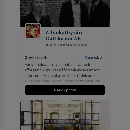
Advokatbyrån
Gulliksson AB
JURIDISK RÅDGIVNING
2
lediga jobb
Visa jobb
Vår kombination av immaterialrätt och
affärsjuridik gör oss till förstahandsvalet som
affärsjuridisk advokatbyrå och rådgivare för
kunskapsintensiva och idédrivna företag. Vår
expertis inom IP-tillgångar har gett oss en
Besök profil
marknadsledande position. Våra klienter väljer
oss för den kompetens som krävs för att
skydda, utveckla och kommersialisera
företagets viktigaste tillgångar.