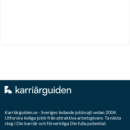
Karriärguiden.se - Sveriges ledande jobbsajt sedan 2004.
Utforska lediga jobb från attraktiva arbetsgivare. Ta nästa
steg i Din karriär och förverkliga Din fulla potential.