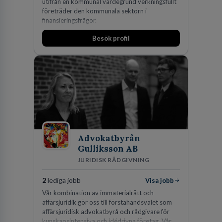
utifrån en kommunal värdegrund verkningsfullt
företräder den kommunala sektorn i
finansieringsfrågor.
Besök profil
Advokatbyrån
Gulliksson AB
JURIDISK RÅDGIVNING
2
lediga jobb
Visa jobb
Vår kombination av immaterialrätt och
affärsjuridik gör oss till förstahandsvalet som
affärsjuridisk advokatbyrå och rådgivare för
kunskapsintensiva och idédrivna företag. Vår