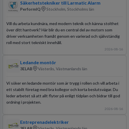
Säkerhetstekniker till Larmatic Alarm
PerformIQ
Stockholm, Stockholms län
Vill du arbeta kundnära, med modern teknik och känna stolthet
över ditt hantverk? Här blir du en central del av motorn som
driver verksamheten framåt genom en varierad och självständig
roll med stort tekniskt innehåll.
2026-08-16
Ledande montör
3ELAB
Västerås, Västmanlands län
Vi söker en ledande montör som är trygg i rollen och vill arbeta i
ett stabilt företag med bra kollegor och korta beslutsvägar. Du
leder arbetet så att allt flyter på enligt tidplan och bidrar till god
ordning i projekten.
2026-08-16
Entreprenadelektriker
3ELAB
Västerås, Västmanlands län