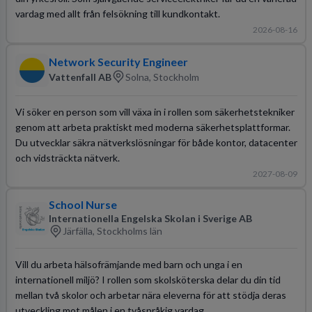
vardag med allt från felsökning till kundkontakt.
2026-08-16
Network Security Engineer
Vattenfall AB
Solna, Stockholm
Vi söker en person som vill växa in i rollen som säkerhetstekniker
genom att arbeta praktiskt med moderna säkerhetsplattformar.
Du utvecklar säkra nätverkslösningar för både kontor, datacenter
och vidsträckta nätverk.
2027-08-09
School Nurse
Internationella Engelska Skolan i Sverige AB
Järfälla, Stockholms län
Vill du arbeta hälsofrämjande med barn och unga i en
internationell miljö? I rollen som skolsköterska delar du din tid
mellan två skolor och arbetar nära eleverna för att stödja deras
utveckling mot målen i en tvåspråkig vardag.