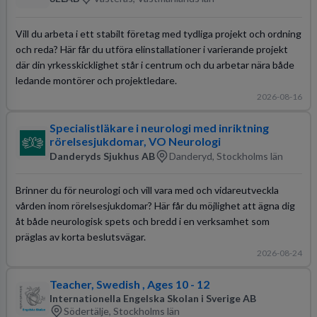
Vill du arbeta i ett stabilt företag med tydliga projekt och ordning
och reda? Här får du utföra elinstallationer i varierande projekt
där din yrkesskicklighet står i centrum och du arbetar nära både
ledande montörer och projektledare.
2026-08-16
Specialistläkare i neurologi med inriktning
rörelsesjukdomar, VO Neurologi
Danderyds Sjukhus AB
Danderyd, Stockholms län
Brinner du för neurologi och vill vara med och vidareutveckla
vården inom rörelsesjukdomar? Här får du möjlighet att ägna dig
åt både neurologisk spets och bredd i en verksamhet som
präglas av korta beslutsvägar.
2026-08-24
Teacher, Swedish , Ages 10 - 12
Internationella Engelska Skolan i Sverige AB
Södertälje, Stockholms län