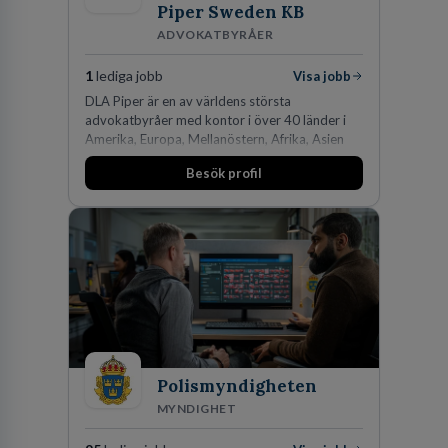
Piper Sweden KB
ADVOKATBYRÅER
1
lediga jobb
Visa jobb
DLA Piper är en av världens största
advokatbyråer med kontor i över 40 länder i
Amerika, Europa, Mellanöstern, Afrika, Asien
och Oceanien. Vi är specialister inom
Besök profil
affärsjuridikens alla områden och vi har några
av världens ledande bolag som klienter. Med
fler än 450 jurister på fem kontor i Stockholm,
Köpenhamn, Århus, Oslo och Helsingfors kan vi
på DLA Piper erbjuda våra klienter en unik,
effektiv och gränsöverskridande nordisk
expertis. På vårt kontor i centrala Stockholm är
vi idag drygt 240 medarbetare.
Polismyndigheten
MYNDIGHET