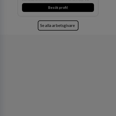
expertis inom IP-tillgångar har gett oss en
Besök profil
marknadsledande position. Våra klienter väljer
oss för den kompetens som krävs för att
skydda, utveckla och kommersialisera
företagets viktigaste tillgångar.
Se alla arbetsgivare