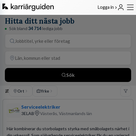
Logga in
Hitta ditt nästa jobb
Sök bland
34 714
lediga jobb
Sök
Ort
Yrke
Serviceelektriker
3ELAB
Västerås, Västmanlands län
Här kombinerar du storbolagets styrka med småbolagets närhet i
din yrkesroll. Som självgående serviceelektriker får du en varierad