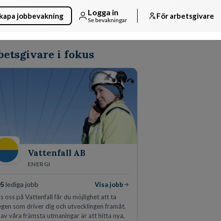
Logga in
kapa jobbevakning
För arbetsgivare
Se bevakningar
betsgivare i fokus
Vattenfall AB
ENERGI
5
lediga jobb
Visa jobb
s oss på Vattenfall får du möjlighet att ta
egen som driver dig och utvecklingen framåt.
 av våra främsta utmaningar är att hitta nya,