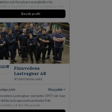
fektiva och förnybara energikällor för
 hållbar framtid. För att lyckas behöver vi bli
er medarbetare som vill göra skillnad.
Besök profil
Finnvedens
Lastvagnar AB
ÅTERFÖRSÄLJARE
ediga jobb
Visa jobb
nnvedens Lastvagnar startades 1997 när man
rskilde lastvagnsverksamheten från
rsonbilar på den dåvarande
vudanläggningen i Värnamo. Sedan dess har