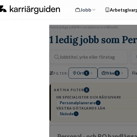
Jobb
Arbetsgivarp
Hem
Lediga jobb
Personalplanerare
Skövde
1 ledig jobb som Pe
Ort
Yrke
Fl
FILTER:
1
1
AKTIVA FILTER
2
HR SPECIALISTER OCH RÅDGIVARE
Personalplanerare
VÄSTRA GÖTALANDS LÄN
Skövde
Personal - och RO handläggar