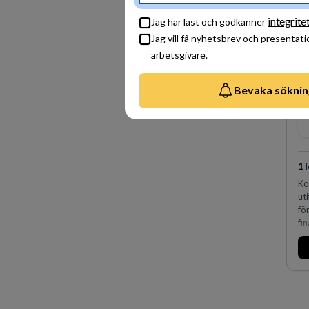
integrite
Jag har läst och godkänner
Jag vill få nyhetsbrev och presentati
arbetsgivare.
Bevaka söknin
1
l
Ko
ut
fö
fi