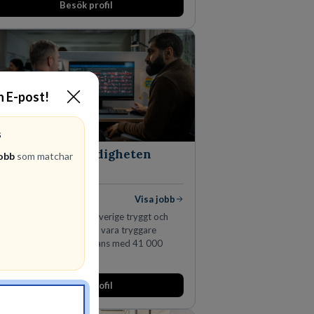
Besök profil
n expanderat kraftigt genom ett antal
rvärv i närliggande distrikt.Idag är bolaget
n största privata återförsäljaren av Volvo
stvagnar och finns representerade på 20
ter i södra Sverige.
in E-post!
S
Polismyndigheten
jobb
som matchar
MYNDIGHET
lediga jobb
Visa jobb
t uppdrag att göra hela Sverige tryggt och
kert. Ett Sverige som ska vara tryggare
orgon än idag. Tillsammans med 41 000
llegor gör vi det möjligt.
Besök profil