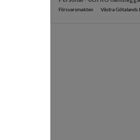
Försvarsmakten
Västra Götalands 