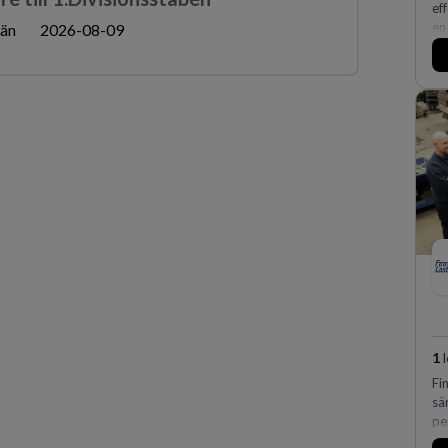
ef
en
län
2026-08-09
fl
1
l
Fi
sä
pe
hu