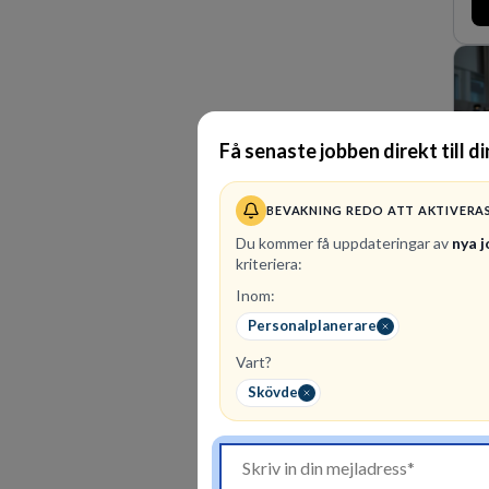
ma
fö
de
La
or
Få senaste jobben direkt till d
BEVAKNING REDO ATT AKTIVERA
Du kommer få uppdateringar av
nya 
kriteriera:
Inom:
95
Personalplanerare
Et
sä
Vart?
im
Skövde
ko