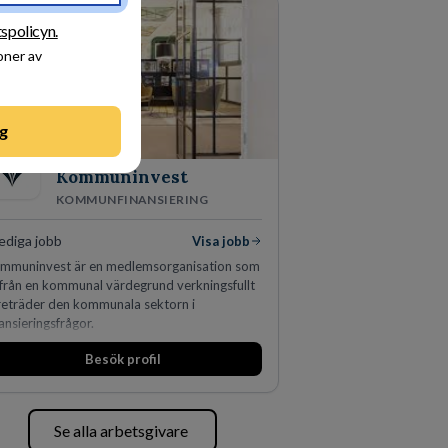
tspolicyn.
oner av
g
Kommuninvest
KOMMUNFINANSIERING
ediga jobb
Visa jobb
mmuninvest är en medlemsorganisation som
ifrån en kommunal värdegrund verkningsfullt
reträder den kommunala sektorn i
nansieringsfrågor.
Besök profil
Se alla arbetsgivare