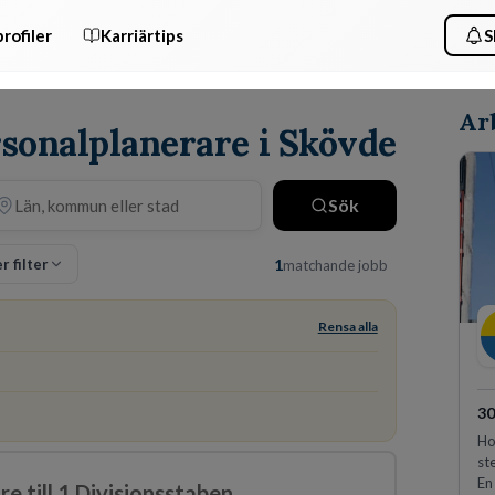
rofiler
Karriärtips
S
Ar
rsonalplanerare i Skövde
Sök
er filter
1
matchande jobb
Rensa alla
30
Ho
st
En
e till 1.Divisionsstaben