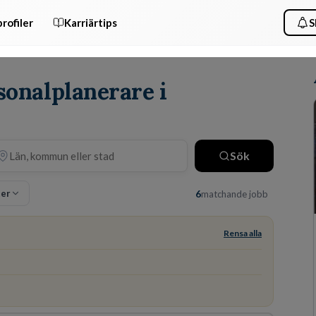
rofiler
Karriärtips
S
sonalplanerare i
Sök
ter
6
matchande jobb
Rensa alla