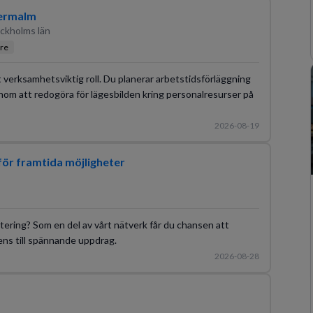
dermalm
ckholms län
re
 verksamhetsviktig roll. Du planerar arbetstidsförläggning
genom att redogöra för lägesbilden kring personalresurser på
2026-08-19
 för framtida möjligheter
tering? Som en del av vårt nätverk får du chansen att
ens till spännande uppdrag.
2026-08-28