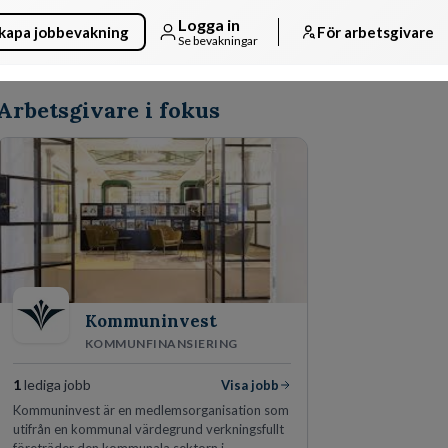
Logga in
kapa jobbevakning
För arbetsgivare
Se bevakningar
Arbetsgivare i fokus
Kommuninvest
KOMMUNFINANSIERING
1
lediga jobb
Visa jobb
Kommuninvest är en medlemsorganisation som
utifrån en kommunal värdegrund verkningsfullt