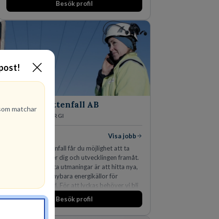
Besök profil
-post!
Vattenfall AB
om matchar
ENERGI
305
lediga jobb
Visa jobb
Hos oss på Vattenfall får du möjlighet att ta
stegen som driver dig och utvecklingen framåt.
En av våra främsta utmaningar är att hitta nya,
effektiva och förnybara energikällor för
en hållbar framtid. För att lyckas behöver vi bli
fler medarbetare som vill göra skillnad.
Besök profil