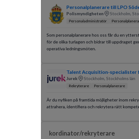
Personalplanerare till LPO Sö
Polismyndigheten
Stockholm, Sto
Personaladministratör
Personalplanera
Som personalplanerare hos oss får du en ytterst
för de olika turlagen och bidrar till uppdraget 
operativa ledningsmöten.
Talent Acquisition-specialister
Jurek
Stockholm, Stockholms län
Rekryterare
Personalplanerare
Är du nyfiken på framtida möjligheter inom rekry
attrahera, identifiera och rekrytera rätt kompet
kordinator/rekryterare