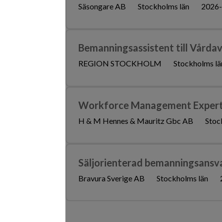
Säsongare AB
Stockholms län
2026-
Bemanningsassistent till Vårdav
REGION STOCKHOLM
Stockholms lä
Workforce Management Exper
H & M Hennes & Mauritz Gbc AB
Stoc
Säljorienterad bemanningsansv
Bravura Sverige AB
Stockholms län