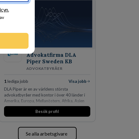
icyn.
 av
Advokatfirma DLA
Piper Sweden KB
ADVOKATBYRÅER
1
lediga jobb
Visa jobb
DLA Piper är en av världens största
advokatbyråer med kontor i över 40 länder i
Amerika, Europa, Mellanöstern, Afrika, Asien
och Oceanien. Vi är specialister inom
Besök profil
affärsjuridikens alla områden och vi har några
av världens ledande bolag som klienter. Med
fler än 450 jurister på fem kontor i Stockholm,
Köpenhamn, Århus, Oslo och Helsingfors kan vi
Se alla arbetsgivare
på DLA Piper erbjuda våra klienter en unik,