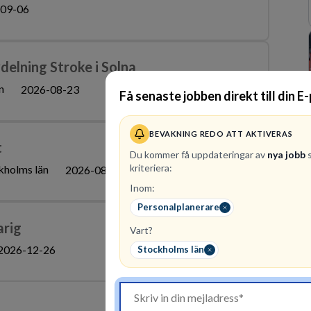
09-06
delning Stroke i Solna
n
2026-08-23
Få senaste jobben direkt till din E
BEVAKNING REDO ATT AKTIVERAS
t
Du kommer få uppdateringar av
nya jobb
s
kriteriera:
kholms län
2026-08-09
Inom:
Personalplanerare
arig
Vart?
2026-12-26
Stockholms län