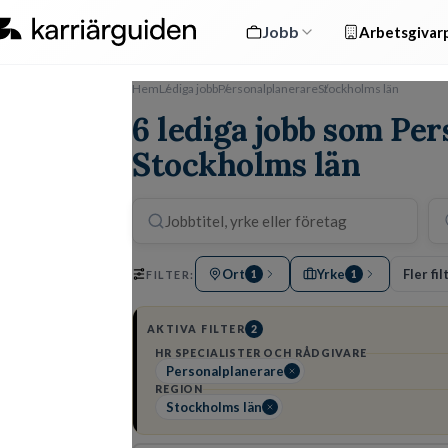
Jobb
Arbetsgivarp
Hem
Lediga jobb
Personalplanerare
Stockholms län
6 lediga jobb som Per
Stockholms län
Ort
Yrke
Fler fil
FILTER:
1
1
AKTIVA FILTER
2
HR SPECIALISTER OCH RÅDGIVARE
Personalplanerare
REGION
Stockholms län