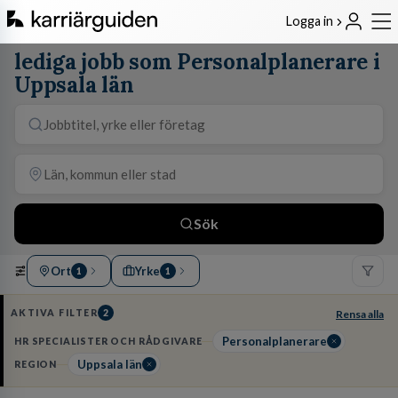
Logga in
lediga jobb som Personalplanerare i
Uppsala län
Sök
Ort
Yrke
1
1
AKTIVA FILTER
2
Rensa alla
Personalplanerare
HR SPECIALISTER OCH RÅDGIVARE
Uppsala län
REGION