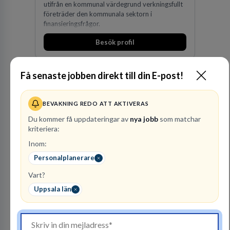
utifrån en kommunal värdegrund verkningsfullt
företräder den kommunala sektorn i
finansieringsfrågor.
Besök profil
Få senaste jobben direkt till din E-post!
BEVAKNING REDO ATT AKTIVERAS
Du kommer få uppdateringar av
nya jobb
som matchar
kriteriera:
Inom:
Advokatbyrån
Gulliksson AB
Personalplanerare
JURIDISK RÅDGIVNING
Vart?
2
lediga jobb
Uppsala län
Visa jobb
Vår kombination av immaterialrätt och
affärsjuridik gör oss till förstahandsvalet som
affärsjuridisk advokatbyrå och rådgivare för