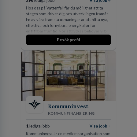
296
lediga jobb
Visa jobb
Hos oss på Vattenfall får du möjlighet att ta
stegen som driver dig och utvecklingen framåt.
En av våra främsta utmaningar är att hitta nya,
effektiva och förnybara energikällor för
en hållbar framtid. För att lyckas behöver vi bli
fler medarbetare som vill göra skillnad.
Besök profil
Kommuninvest
KOMMUNFINANSIERING
1
lediga jobb
Visa jobb
Kommuninvest är en medlemsorganisation som