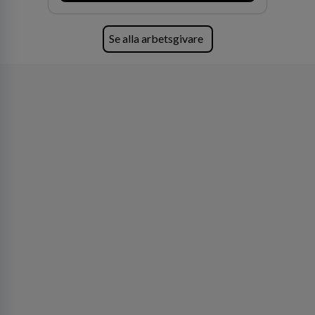
förvärv i närliggande distrikt.Idag är bolaget
den största privata återförsäljaren av Volvo
Lastvagnar och finns representerade på 20
Se alla arbetsgivare
orter i södra Sverige.