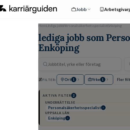
Jobb
Arbetsgivarp
Hem
Lediga jobb
Personalsäkerhetsspecialist
Enköping
lediga jobb som Perso
Enköping
Ort
Yrke
Fler fil
FILTER:
1
1
AKTIVA FILTER
2
UNDERRÄTTELSE
Personalsäkerhetsspecialist
UPPSALA LÄN
Enköping