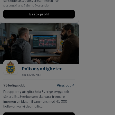
särskilde lastvagnsverksamheten från
personbilar på den dåvarande
huvudanläggningen i Värnamo. Sedan dess har
Besök profil
man expanderat kraftigt genom ett antal
förvärv i närliggande distrikt.Idag är bolaget
den största privata återförsäljaren av Volvo
Lastvagnar och finns representerade på 20
orter i södra Sverige.
Polismyndigheten
MYNDIGHET
95
lediga jobb
Visa jobb
Ett uppdrag att göra hela Sverige tryggt och
säkert. Ett Sverige som ska vara tryggare
imorgon än idag. Tillsammans med 41 000
kollegor gör vi det möjligt.