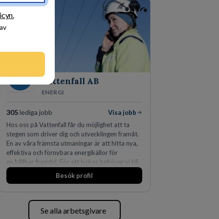
fler än 450 jurister på fem kontor i Stockholm,
Köpenhamn, Århus, Oslo och Helsingfors kan vi
icyn.
på DLA Piper erbjuda våra klienter en unik,
 av
effektiv och gränsöverskridande nordisk
expertis. På vårt kontor i centrala Stockholm är
vi idag drygt 240 medarbetare.
Vattenfall AB
ENERGI
305
lediga jobb
Visa jobb
Hos oss på Vattenfall får du möjlighet att ta
stegen som driver dig och utvecklingen framåt.
En av våra främsta utmaningar är att hitta nya,
effektiva och förnybara energikällor för
en hållbar framtid. För att lyckas behöver vi bli
fler medarbetare som vill göra skillnad.
Besök profil
Se alla arbetsgivare