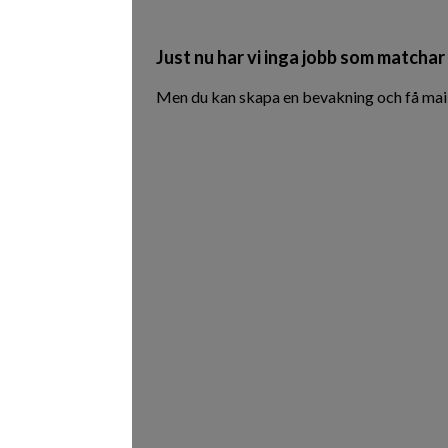
Just nu har vi inga jobb som matchar 
Men du kan skapa en bevakning och få mail