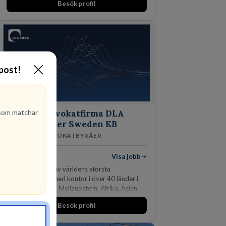
Besök profil
-post!
om matchar
Advokatfirma DLA
Piper Sweden KB
ADVOKATBYRÅER
1
lediga jobb
Visa jobb
DLA Piper är en av världens största
advokatbyråer med kontor i över 40 länder i
Amerika, Europa, Mellanöstern, Afrika, Asien
och Oceanien. Vi är specialister inom
Besök profil
affärsjuridikens alla områden och vi har några
av världens ledande bolag som klienter. Med