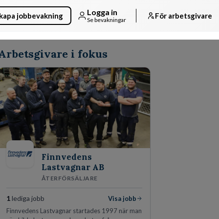
Logga in
kapa jobbevakning
För arbetsgivare
Se bevakningar
Arbetsgivare i fokus
Finnvedens
Lastvagnar AB
ÅTERFÖRSÄLJARE
1
lediga jobb
Visa jobb
Finnvedens Lastvagnar startades 1997 när man