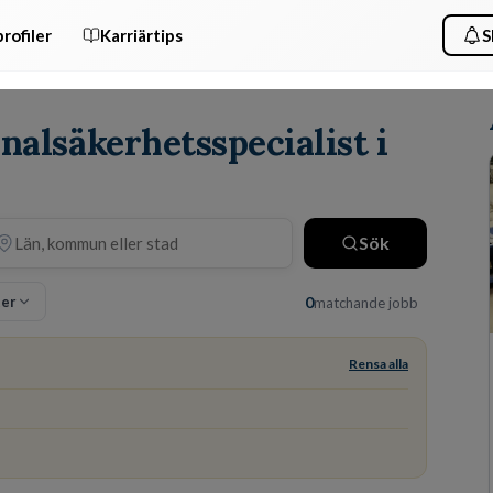
rofiler
Karriärtips
S
nalsäkerhetsspecialist i
Sök
ter
0
matchande jobb
Rensa alla