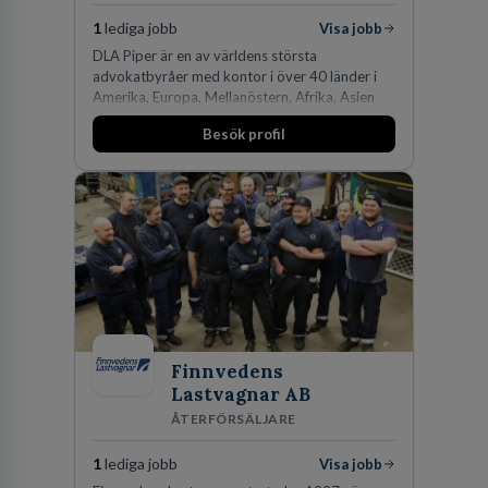
1
lediga jobb
Visa jobb
DLA Piper är en av världens största
advokatbyråer med kontor i över 40 länder i
Amerika, Europa, Mellanöstern, Afrika, Asien
och Oceanien. Vi är specialister inom
Besök profil
affärsjuridikens alla områden och vi har några
av världens ledande bolag som klienter. Med
fler än 450 jurister på fem kontor i Stockholm,
Köpenhamn, Århus, Oslo och Helsingfors kan vi
på DLA Piper erbjuda våra klienter en unik,
effektiv och gränsöverskridande nordisk
expertis. På vårt kontor i centrala Stockholm är
vi idag drygt 240 medarbetare.
Finnvedens
Lastvagnar AB
ÅTERFÖRSÄLJARE
1
lediga jobb
Visa jobb