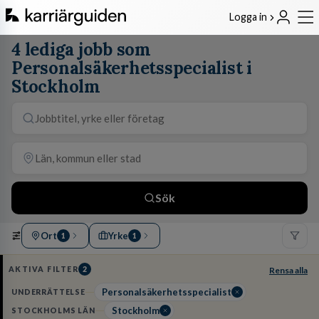
Logga in
4 lediga jobb som
Personalsäkerhetsspecialist i
Stockholm
Sök
Ort
Yrke
1
1
AKTIVA FILTER
2
Rensa alla
Personalsäkerhetsspecialist
UNDERRÄTTELSE
Stockholm
STOCKHOLMS LÄN