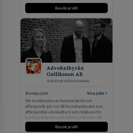
Besök profil
Advokatbyrån
Gulliksson AB
JURIDISK RÅDGIVNING
2
lediga jobb
Visa jobb
Vår kombination av immaterialrätt och
affärsjuridik gör oss till förstahandsvalet som
affärsjuridisk advokatbyrå och rådgivare för
kunskapsintensiva och idédrivna företag. Vår
expertis inom IP-tillgångar har gett oss en
Besök profil
marknadsledande position. Våra klienter väljer