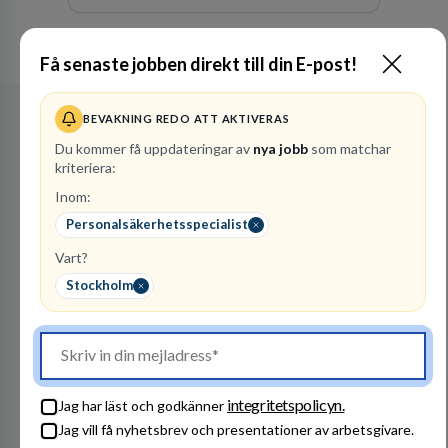
oss för den kompetens som krävs för att
skydda, utveckla och kommersialisera
företagets viktigaste tillgångar.
Se alla arbetsgivare
Få senaste jobben direkt till din E-post!
BEVAKNING REDO ATT AKTIVERAS
Du kommer få uppdateringar av
nya jobb
som matchar
kriteriera:
Inom:
Personalsäkerhetsspecialist
Vart?
Stockholm
integritetspolicyn.
Jag har läst och godkänner
Jag vill få nyhetsbrev och presentationer av arbetsgivare.