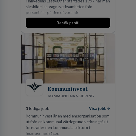
Finnvedens Lastvagnar startades 1997 när man
särskilde lastvagnsverksamheten från
personbilar på den dåvarande
huvudanläggningen i Värnamo. Sedan dess har
Besök profil
man expanderat kraftigt genom ett antal
förvärv i närliggande distrikt.Idag är bolaget
den största privata återförsäljaren av Volvo
Lastvagnar och finns representerade på 20
orter i södra Sverige.
Kommuninvest
KOMMUNFINANSIERING
1
lediga jobb
Visa jobb
Kommuninvest är en medlemsorganisation som
utifrån en kommunal värdegrund verkningsfullt
företräder den kommunala sektorn i
finansieringsfrågor.