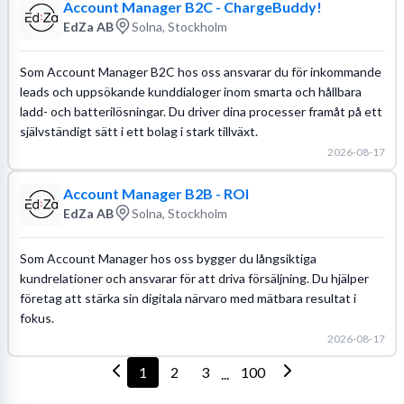
Account Manager B2C - ChargeBuddy!
EdZa AB
Solna, Stockholm
Som Account Manager B2C hos oss ansvarar du för inkommande
leads och uppsökande kunddialoger inom smarta och hållbara
ladd- och batterilösningar. Du driver dina processer framåt på ett
självständigt sätt i ett bolag i stark tillväxt.
2026-08-17
Account Manager B2B - ROI
EdZa AB
Solna, Stockholm
Som Account Manager hos oss bygger du långsiktiga
kundrelationer och ansvarar för att driva försäljning. Du hjälper
företag att stärka sin digitala närvaro med mätbara resultat i
fokus.
2026-08-17
1
2
3
100
...