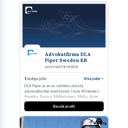
den största privata återförsäljaren av Volvo
Lastvagnar och finns representerade på 20
orter i södra Sverige.
Advokatfirma DLA
Piper Sweden KB
ADVOKATBYRÅER
1
lediga jobb
Visa jobb
DLA Piper är en av världens största
advokatbyråer med kontor i över 40 länder i
Amerika, Europa, Mellanöstern, Afrika, Asien
och Oceanien. Vi är specialister inom
Besök profil
affärsjuridikens alla områden och vi har några
av världens ledande bolag som klienter. Med
fler än 450 jurister på fem kontor i Stockholm,
Köpenhamn, Århus, Oslo och Helsingfors kan vi