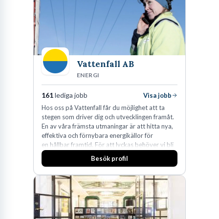
på DLA Piper erbjuda våra klienter en unik,
effektiv och gränsöverskridande nordisk
expertis. På vårt kontor i centrala Stockholm är
vi idag drygt 240 medarbetare.
Vattenfall AB
ENERGI
161
lediga jobb
Visa jobb
Hos oss på Vattenfall får du möjlighet att ta
stegen som driver dig och utvecklingen framåt.
En av våra främsta utmaningar är att hitta nya,
effektiva och förnybara energikällor för
en hållbar framtid. För att lyckas behöver vi bli
fler medarbetare som vill göra skillnad.
Besök profil