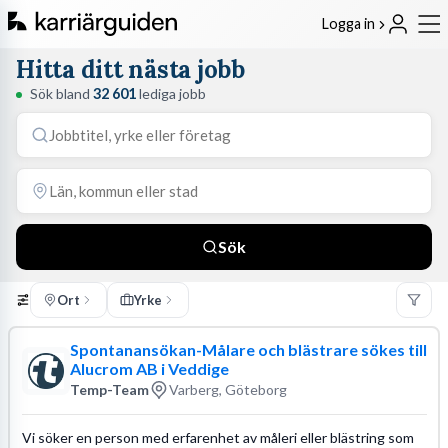
Logga in
Hitta ditt nästa jobb
Sök bland
32 601
lediga jobb
Sök
Ort
Yrke
Spontanansökan-Målare och blästrare sökes till
Alucrom AB i Veddige
Temp-Team
Varberg, Göteborg
Vi söker en person med erfarenhet av måleri eller blästring som