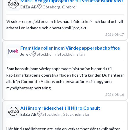
Mark- och gatuprojektör till Structor Mark Väst
EdZa AB
Göteborg, Örebro
Vi söker en projektör som trivs nära både teknik och kund och vill
arbeta i en ledande och operativ roll i projekt.
2026-08-17
Framtida roller inom Värdepappersbackoffice
Jurek
Stockholm, Stockholms län
Som konsult inom värdepappersadministration bidrar du till
kapitalmarknadens operativa flöden hos våra kunder. Du hanterar
allt från Corporate Actions och derivataffärer till noggrann
myndighetsrapportering.
2026-08-16
Affärsområdeschef till Nitro Consult
EdZa AB
Stockholm, Stockholms län
Här får du möjligheten att leda en verksamhet där teknik möter