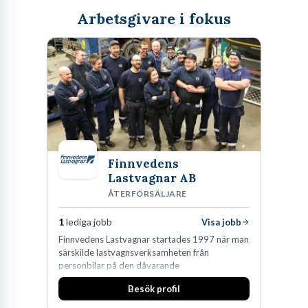
Arbetsgivare i fokus
Finnvedens
Lastvagnar AB
ÅTERFÖRSÄLJARE
1
lediga jobb
Visa jobb
Finnvedens Lastvagnar startades 1997 när man
särskilde lastvagnsverksamheten från
personbilar på den dåvarande
huvudanläggningen i Värnamo. Sedan dess har
Besök profil
man expanderat kraftigt genom ett antal
förvärv i närliggande distrikt.Idag är bolaget