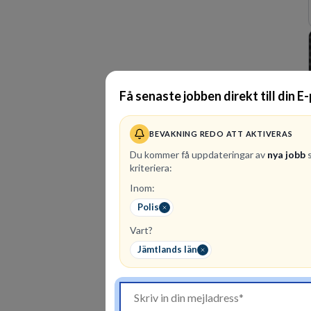
Få senaste jobben direkt till din E
BEVAKNING REDO ATT AKTIVERAS
Du kommer få uppdateringar av
nya jobb
s
kriteriera:
Inom:
Polis
Vart?
Jämtlands län