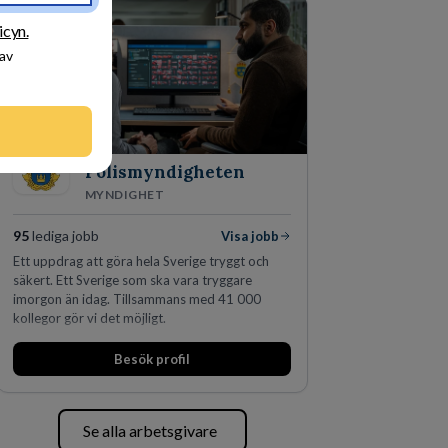
skydda, utveckla och kommersialisera
företagets viktigaste tillgångar.
icyn.
 av
Polismyndigheten
MYNDIGHET
95
lediga jobb
Visa jobb
Ett uppdrag att göra hela Sverige tryggt och
säkert. Ett Sverige som ska vara tryggare
imorgon än idag. Tillsammans med 41 000
kollegor gör vi det möjligt.
Besök profil
Se alla arbetsgivare