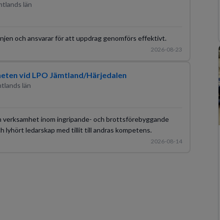
tlands län
injen och ansvarar för att uppdrag genomförs effektivt.
2026-08-23
heten vid LPO Jämtland/Härjedalen
tlands län
 en verksamhet inom ingripande- och brottsförebyggande
h lyhört ledarskap med tillit till andras kompetens.
2026-08-14