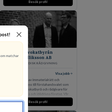
Besök profil
man expanderat kraftigt genom ett antal
förvärv i närliggande distrikt.Idag är bolaget
den största privata återförsäljaren av Volvo
Lastvagnar och finns representerade på 20
orter i södra Sverige.
-post!
Advokatbyrån
om matchar
Gulliksson AB
JURIDISK RÅDGIVNING
2
lediga jobb
Visa jobb
Vår kombination av immaterialrätt och
affärsjuridik gör oss till förstahandsvalet som
affärsjuridisk advokatbyrå och rådgivare för
kunskapsintensiva och idédrivna företag. Vår
expertis inom IP-tillgångar har gett oss en
Besök profil
marknadsledande position. Våra klienter väljer
oss för den kompetens som krävs för att