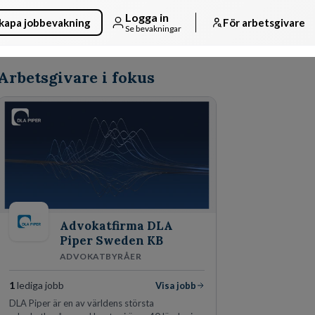
Logga in
kapa jobbevakning
För arbetsgivare
Se bevakningar
Arbetsgivare i fokus
Advokatfirma DLA
Piper Sweden KB
ADVOKATBYRÅER
1
lediga jobb
Visa jobb
DLA Piper är en av världens största