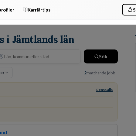
rofiler
Karriärtips
S
is i Jämtlands län
Sök
ter
2
matchande jobb
Rensa alla
und