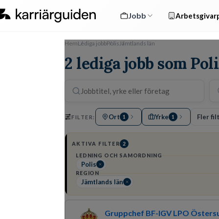
Jobb
Arbetsgivarp
Hem
Lediga jobb
Polis
Jämtlands län
2 lediga jobb som Pol
Ort
Yrke
Fler fil
FILTER:
1
1
AKTIVA FILTER
2
LEDNING OCH SAMORDNING
Polis
REGION
Jämtlands län
Gruppchef BF-IGV LPO Östers