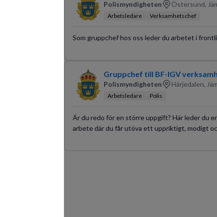
Polismyndigheten
Östersund, Jäm
Arbetsledare
Verksamhetschef
Som gruppchef hos oss leder du arbetet i frontl
Gruppchef till BF-IGV verksam
Polismyndigheten
Härjedalen, Jäm
Arbetsledare
Polis
Är du redo för en större uppgift? Här leder du
arbete där du får utöva ett uppriktigt, modigt oc