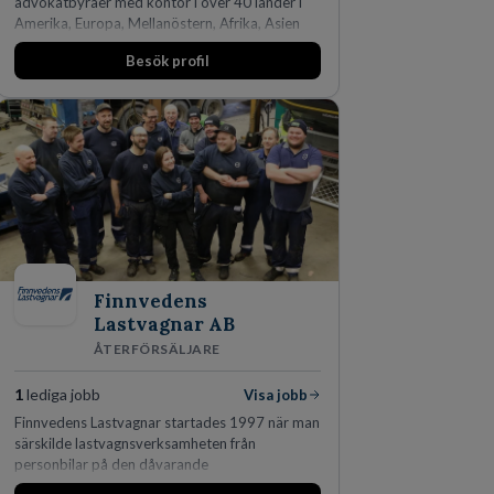
advokatbyråer med kontor i över 40 länder i
Amerika, Europa, Mellanöstern, Afrika, Asien
och Oceanien. Vi är specialister inom
Besök profil
affärsjuridikens alla områden och vi har några
av världens ledande bolag som klienter. Med
fler än 450 jurister på fem kontor i Stockholm,
Köpenhamn, Århus, Oslo och Helsingfors kan vi
på DLA Piper erbjuda våra klienter en unik,
effektiv och gränsöverskridande nordisk
expertis. På vårt kontor i centrala Stockholm är
vi idag drygt 240 medarbetare.
Finnvedens
Lastvagnar AB
ÅTERFÖRSÄLJARE
1
lediga jobb
Visa jobb
Finnvedens Lastvagnar startades 1997 när man
särskilde lastvagnsverksamheten från
personbilar på den dåvarande
huvudanläggningen i Värnamo. Sedan dess har